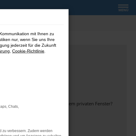
MENÜ
 Kommunikation mit Ihnen zu
stiken nur, wenn Sie uns Ihre
ung jederzeit für die Zukunft
ärung
,
Cookie-Richtlinie
.
inem anderen Browser oder in einem privaten Fenster?
Maps, Chats,
nd zu verbessern. Zudem werden
ht mehr unterstützt werden.