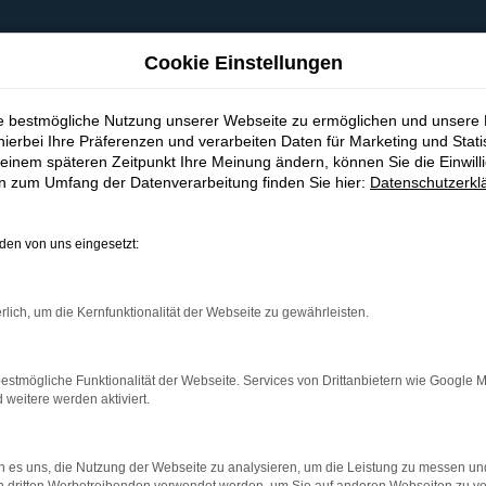
Cookie Einstellungen
ie bestmögliche Nutzung unserer Webseite zu ermöglichen und unsere
hierbei Ihre Präferenzen und verarbeiten Daten für Marketing und Stati
einem späteren Zeitpunkt Ihre Meinung ändern, können Sie die Einwillig
en zum Umfang der Datenverarbeitung finden Sie hier:
Datenschutzerkl
en von uns eingesetzt:
indung.
hine?
rlich, um die Kernfunktionalität der Webseite zu gewährleisten.
aden bestimmter Seiten verhindern. Funktioniert die Seite in e
estmögliche Funktionalität der Webseite. Services von Drittanbietern wie Google 
eitere werden aktiviert.
 zu beheben.
bssystem auf dem neuesten Stand sind.
 es uns, die Nutzung der Webseite zu analysieren, um die Leistung zu messen u
ko, sondern kann auch dazu führen, dass bestimmte Funktionen nic