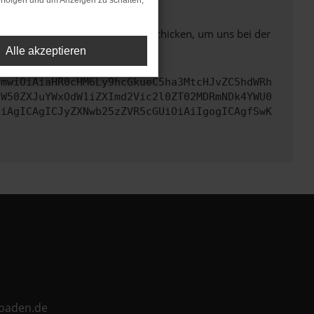
rfolgen und um Anzeigen zu schalten,
ben. Du kannst uns diesen Text schicken, um uns bei der
Alle akzeptieren
cmwiOiAiaHR0cHM6Ly9hcGkueC5ha3MtcHJvZC5hdWRh
aW50ZXJuYWxOdW1iZXImd2Vic2l0ZT02MDRmNDk4YWU0
CiAgICAgICJyZXNwb25zZVR5cGUiOiAiIgogICAgfSwK
ebaden.de