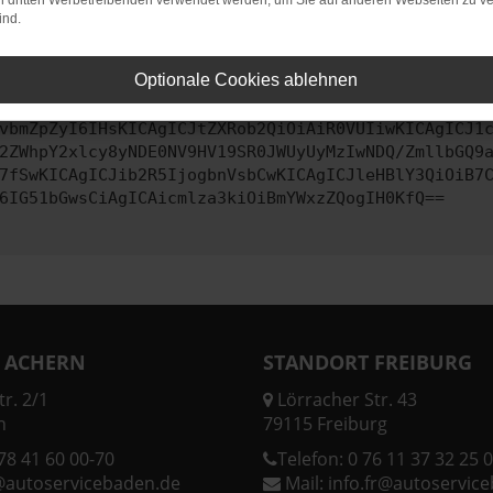
on dritten Werbetreibenden verwendet werden, um Sie auf anderen Webseiten zu ve
ind.
ontaktiere uns bitte. Wir werden versuchen, das Problem zu behe
Optionale Cookies ablehnen
vbmZpZyI6IHsKICAgICJtZXRob2QiOiAiR0VUIiwKICAgICJ1
2ZWhpY2xlcy8yNDE0NV9HV19SR0JWUyUyMzIwNDQ/ZmllbGQ9
7fSwKICAgICJib2R5IjogbnVsbCwKICAgICJleHBlY3QiOiB7
6IG51bGwsCiAgICAicmlza3kiOiBmYWxzZQogIH0KfQ==
 ACHERN
STANDORT FREIBURG
r. 2/1
Lörracher Str. 43
n
79115 Freiburg
78 41 60 00-70
Telefon:
0 76 11 37 32 25 0
@autoservicebaden.de
Mail:
info.fr@autoservic