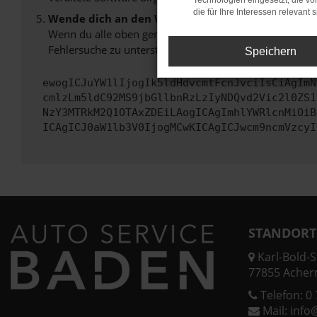
Technologien eingesetzt, die v
die für Ihre Interessen relevant s
Wende dich an den Webseitenbetreiber.
Wenn du alle oben genannten Schritte versucht hast, k
Fehlersuche zu unterstützen:
Speichern
ewogICJuYW1lIjogIk5ldHdvcmtFcnJvciIsCiAgImN
cmlzLm5ldC92MS9jbGllbnRzLzIyNDQvd2Vic2l0ZS1
NzY3MTRkM2Q1OTAxZDEiLAogICAgImhlYWRlcnMiOiB
ICAgICJ0aW1lb3V0IjogMCwKICAgICJwcm9ncmVzcyI
STANDORT
Karl-Bold-St
77855 Acher
Telefon:
0 
Mail:
info