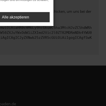
rfolgen und um Anzeigen zu schalten,
ben. Du kannst uns diesen Text schicken, um uns bei der
Alle akzeptieren
cmwiOiAiaHR0cHM6Ly9hcGkueC5ha3MtcHJvZC5hdWRh
aW50ZXJuYWxOdW1iZXImd2Vic2l0ZT02MDRmNDk4YWU0
CiAgICAgICJyZXNwb25zZVR5cGUiOiAiIgogICAgfSwK
ebaden.de