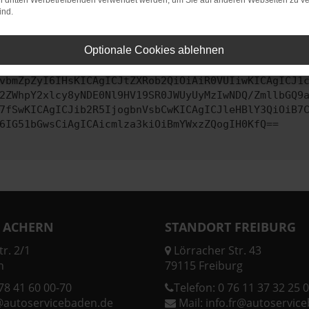
on dritten Werbetreibenden verwendet werden, um Sie auf anderen Webseiten zu ve
ind.
ontaktiere uns bitte. Wir werden versuchen, das Problem zu behe
Optionale Cookies ablehnen
vbmZpZyI6IHsKICAgICJtZXRob2QiOiAiR0VUIiwKICAgICJ1
2ZWhpY2xlcy8yNDE0Nl9HV19SR0JWUyUyMzIwNDQ/ZmllbGQ9
7fSwKICAgICJib2R5IjogbnVsbCwKICAgICJleHBlY3QiOiB7
6IG51bGwsCiAgICAicmlza3kiOiBmYWxzZQogIH0KfQ==
 ACHERN
STANDORT FREIBURG
r. 2/1
Lörracher Str. 43
n
79115 Freiburg
78 41 60 00-70
Telefon:
0 76 11 37 32 25 0
@autoservicebaden.de
Mail:
info.fr@autoservic