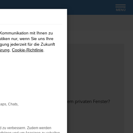
MENÜ
 Kommunikation mit Ihnen zu
stiken nur, wenn Sie uns Ihre
ung jederzeit für die Zukunft
ärung
,
Cookie-Richtlinie
.
inem anderen Browser oder in einem privaten Fenster?
Maps, Chats,
nd zu verbessern. Zudem werden
ht mehr unterstützt werden.