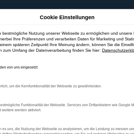
Cookie Einstellungen
ie bestmögliche Nutzung unserer Webseite zu ermöglichen und unsere
hierbei Ihre Präferenzen und verarbeiten Daten für Marketing und Stati
einem späteren Zeitpunkt Ihre Meinung ändern, können Sie die Einwillig
en zum Umfang der Datenverarbeitung finden Sie hier:
Datenschutzerkl
en von uns eingesetzt:
indung.
hine?
rlich, um die Kernfunktionalität der Webseite zu gewährleisten.
aden bestimmter Seiten verhindern. Funktioniert die Seite in e
estmögliche Funktionalität der Webseite. Services von Drittanbietern wie Google 
eitere werden aktiviert.
 zu beheben.
bssystem auf dem neuesten Stand sind.
 es uns, die Nutzung der Webseite zu analysieren, um die Leistung zu messen u
ko, sondern kann auch dazu führen, dass bestimmte Funktionen nic