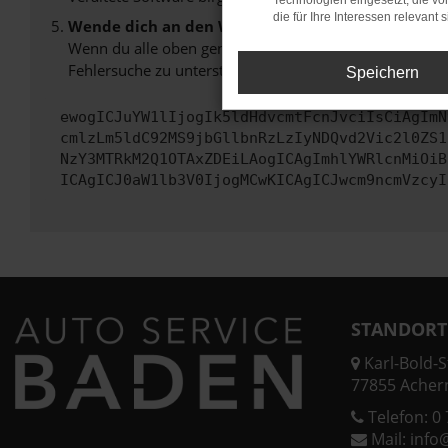
Technologien eingesetzt, die v
die für Ihre Interessen relevant s
Wende dich an den Webseitenbetreiber.
Wenn du alle oben genannten Schritte versucht hast, k
Fehlersuche zu unterstützen:
Speichern
ewogICJuYW1lIjogIk5ldHdvcmtFcnJvciIsCiAgImN
cmlzLm5ldC92MS9jbGllbnRzLzIyNDQvd2Vic2l0ZS1
NzY3MTRkM2Q1OTAxZDEiLAogICAgImhlYWRlcnMiOiB
ICAgICJ0aW1lb3V0IjogMCwKICAgICJwcm9ncmVzcyI
STANDORT
Karl-Bold-St
77855 Acher
Telefon:
0 
Mail:
info