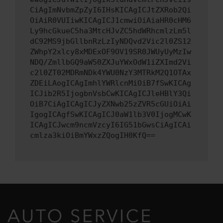
CiAgImNvbmZpZyI6IHsKICAgICJtZXRob2Qi
OiAiR0VUIiwKICAgICJ1cmwiOiAiaHR0cHM6
Ly9hcGkueC5ha3MtcHJvZC5hdWRhcmlzLm5l
dC92MS9jbGllbnRzLzIyNDQvd2Vic2l0ZS12
ZWhpY2xlcy8xMDExOF9OV19SR0JWUyUyMzIw
NDQ/ZmllbGQ9aW50ZXJuYWxOdW1iZXImd2Vi
c2l0ZT02MDRmNDk4YWU0NzY3MTRkM2Q1OTAx
ZDEiLAogICAgImhlYWRlcnMiOiB7fSwKICAg
ICJib2R5IjogbnVsbCwKICAgICJleHBlY3Qi
OiB7CiAgICAgICJyZXNwb25zZVR5cGUiOiAi
IgogICAgfSwKICAgICJ0aW1lb3V0IjogMCwK
ICAgICJwcm9ncmVzcyI6IG51bGwsCiAgICAi
cmlza3kiOiBmYWxzZQogIH0KfQ==