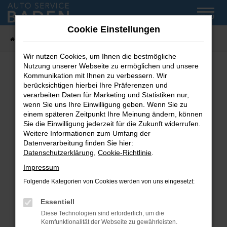
Zum
MENÜ
Hauptinhalt
Cookie Einstellungen
springen
Startseite
Fahrzeug-Showroom
Wir nutzen Cookies, um Ihnen die bestmögliche
Nutzung unserer Webseite zu ermöglichen und unsere
Kommunikation mit Ihnen zu verbessern. Wir
Fehler: Network Error
berücksichtigen hierbei Ihre Präferenzen und
verarbeiten Daten für Marketing und Statistiken nur,
wenn Sie uns Ihre Einwilligung geben. Wenn Sie zu
Beim Laden ist ein Fehler aufgetreten.
einem späteren Zeitpunkt Ihre Meinung ändern, können
Hier sind ein paar Tipps, die dir helfen können:
Sie die Einwilligung jederzeit für die Zukunft widerrufen.
Weitere Informationen zum Umfang der
Überprüfe deine Firewall und deine
Datenverarbeitung finden Sie hier:
Internetverbindung.
Datenschutzerklärung
,
Cookie-Richtlinie
.
Laden andere Webseiten, zum Beispiel deine
Impressum
Suchmaschine?
Folgende Kategorien von Cookies werden von uns eingesetzt:
Prüfe deine Browsererweiterungen.
Manche Erweiterungen, wie Werbeblocker,
Essentiell
können das Laden bestimmter Seiten
Diese Technologien sind erforderlich, um die
verhindern. Funktioniert die Seite in einem
Kernfunktionalität der Webseite zu gewährleisten.