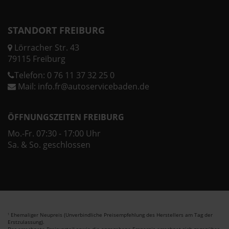
STANDORT FREIBURG
Lörracher Str. 43
79115 Freiburg
Telefon:
0 76 11 37 32 25 0
Mail:
info.fr@autoservicebaden.de
ÖFFNUNGSZEITEN FREIBURG
Mo.-Fr. 07:30 - 17:00 Uhr
Sa. & So. geschlossen
Ehemaliger Neupreis (Unverbindliche Preisempfehlung des Herstellers am Tag der
1
Erstzulassung).