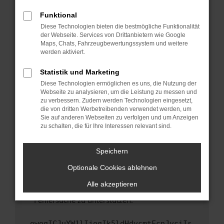
anderen Browser oder in einem privaten
Fenster?
Funktional
Starte dein Gerät neu.
Diese Technologien bieten die bestmögliche Funktionalität
der Webseite. Services von Drittanbietern wie Google
Das kann manchmal helfen, vorübergehende
Maps, Chats, Fahrzeugbewertungssystem und weitere
Probleme zu beheben.
werden aktiviert.
Stelle sicher, dass dein Browser und dein
Statistik und Marketing
Betriebssystem auf dem neuesten Stand
Diese Technologien ermöglichen es uns, die Nutzung der
sind.
Webseite zu analysieren, um die Leistung zu messen und
Veraltete Software birgt nicht nur ein
zu verbessern. Zudem werden Technologien eingesetzt,
Sicherheitsrisiko, sondern kann auch dazu
die von dritten Werbetreibenden verwendet werden, um
führen, dass bestimmte Funktionen nicht mehr
Sie auf anderen Webseiten zu verfolgen und um Anzeigen
zu schalten, die für Ihre Interessen relevant sind.
unterstützt werden.
Wende dich an den Webseitenbetreiber.
Speichern
Wenn du alle oben genannten Schritte versucht
hast, kontaktiere uns bitte. Wir werden
Optionale Cookies ablehnen
versuchen, das Problem zu beheben. Du kannst
Alle akzeptieren
uns diesen Text schicken, um uns bei der
Fehlersuche zu unterstützen:
ewogICJuYW1lIjogIk5ldHdvcmtFcnJvciIs