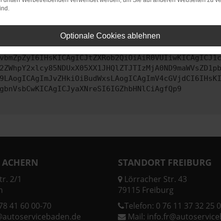
on dritten Werbetreibenden verwendet werden, um Sie auf anderen Webseiten zu ve
ind.
ontaktiere uns bitte. Wir werden versuchen, das Problem zu behe
Optionale Cookies ablehnen
vbmZpZyI6IHsKICAgICJtZXRob2QiOiAiR0VUIiwKICAgICJ1
2ZWhpY2xlcy85NDUxX05XX1JHQlZTJTIzMjA0ND9maWVsZD1p
9LAogICAgImJvZHkiOiBudWxsLAogICAgImV4cGVjdCI6IHsK
gbnVsbCwKICAgICJyaXNreSI6IGZhbHNlCiAgfQp9
 ACHERN
STANDORT FREIBURG
r. 2/1
Lörracher Str. 43
n
79115 Freiburg
78 41 60 00-70
Telefon:
0 76 11 37 32 25 0
@autoservicebaden.de
Mail:
info.fr@autoservic