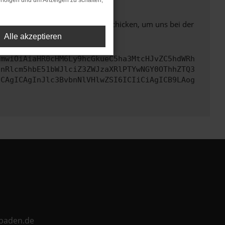
rfolgen und um Anzeigen zu schalten,
ben. Du kannst uns diesen Text schicken, um uns bei der
Alle akzeptieren
cmwiOiAiaHR0cHM6Ly9hcGkueC5ha3MtcHJvZC5hdWRh
bnRlcm5hbE51bWJlciZ3ZWJzaXRlPTYwNGY0OThhZTQ3
ICAgICAgInJlc3BvbnNlVHlwZSI6ICIiCiAgICB9LAog
ebaden.de