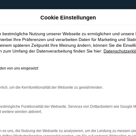
Cookie Einstellungen
ie bestmögliche Nutzung unserer Webseite zu ermöglichen und unsere
hierbei Ihre Präferenzen und verarbeiten Daten für Marketing und Stati
einem späteren Zeitpunkt Ihre Meinung ändern, können Sie die Einwillig
en zum Umfang der Datenverarbeitung finden Sie hier:
Datenschutzerkl
en von uns eingesetzt:
indung.
hine?
rlich, um die Kernfunktionalität der Webseite zu gewährleisten.
aden bestimmter Seiten verhindern. Funktioniert die Seite in e
estmögliche Funktionalität der Webseite. Services von Drittanbietern wie Google 
eitere werden aktiviert.
 zu beheben.
bssystem auf dem neuesten Stand sind.
 es uns, die Nutzung der Webseite zu analysieren, um die Leistung zu messen u
ko, sondern kann auch dazu führen, dass bestimmte Funktionen nic