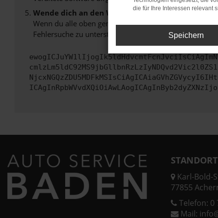
Technologien eingesetzt, die v
die für Ihre Interessen relevant s
Wende dich an den Webseitenbetreiber.
Wenn du alle oben genannten Schritte versucht hast, k
Fehlersuche zu unterstützen:
Speichern
ewogICJuYW1lIjogIk5ldHdvcmtFcnJvciIsCiAgImN
cmlzLm5ldC92MS9jbGllbnRzLzIyNDQvd2Vic2l0ZS1
NjcxNGQzZDU5MDFkMSIsCiAgICAiaGVhZGVycyI6IHt
ICAgInRpbWVvdXQiOiAwLAogICAgInByb2dyZXNzIjo
STANDORT
Karl-Bold-St
77855 Acher
Telefon:
0 
Mail:
info