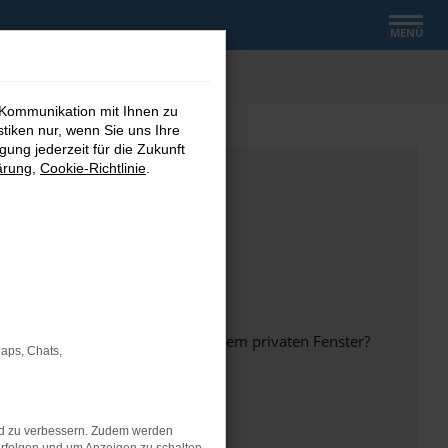
MENÜ
 Kommunikation mit Ihnen zu
stiken nur, wenn Sie uns Ihre
ung jederzeit für die Zukunft
ärung
,
Cookie-Richtlinie
.
inem anderen Browser oder in einem privaten Fenster?
Maps, Chats,
nd zu verbessern. Zudem werden
ht mehr unterstützt werden.