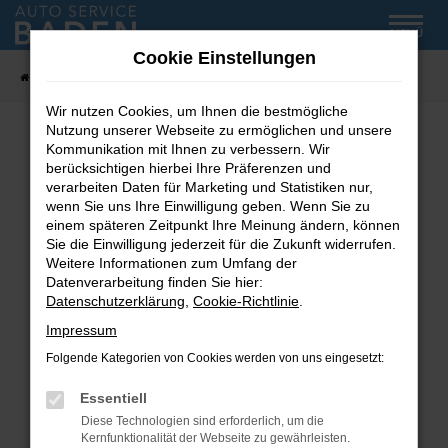
Zum
MENÜ
Hauptinhalt
Cookie Einstellungen
springen
Startseite
Fahrzeug-Showroom
Wir nutzen Cookies, um Ihnen die bestmögliche
Nutzung unserer Webseite zu ermöglichen und unsere
Kommunikation mit Ihnen zu verbessern. Wir
Fehler: Network Error
berücksichtigen hierbei Ihre Präferenzen und
verarbeiten Daten für Marketing und Statistiken nur,
wenn Sie uns Ihre Einwilligung geben. Wenn Sie zu
Beim Laden ist ein Fehler aufgetreten.
einem späteren Zeitpunkt Ihre Meinung ändern, können
Hier sind ein paar Tipps, die dir helfen können:
Sie die Einwilligung jederzeit für die Zukunft widerrufen.
Weitere Informationen zum Umfang der
Überprüfe deine Firewall und deine
Datenverarbeitung finden Sie hier:
Internetverbindung.
Datenschutzerklärung
,
Cookie-Richtlinie
.
Laden andere Webseiten, zum Beispiel deine
Impressum
Suchmaschine?
Folgende Kategorien von Cookies werden von uns eingesetzt:
Prüfe deine Browsererweiterungen.
Manche Erweiterungen, wie Werbeblocker,
Essentiell
können das Laden bestimmter Seiten
Diese Technologien sind erforderlich, um die
verhindern. Funktioniert die Seite in einem
Kernfunktionalität der Webseite zu gewährleisten.