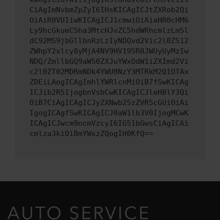
CiAgImNvbmZpZyI6IHsKICAgICJtZXRob2Qi
OiAiR0VUIiwKICAgICJ1cmwiOiAiaHR0cHM6
Ly9hcGkueC5ha3MtcHJvZC5hdWRhcmlzLm5l
dC92MS9jbGllbnRzLzIyNDQvd2Vic2l0ZS12
ZWhpY2xlcy8yMjA4NV9HV19SR0JWUyUyMzIw
NDQ/ZmllbGQ9aW50ZXJuYWxOdW1iZXImd2Vi
c2l0ZT02MDRmNDk4YWU0NzY3MTRkM2Q1OTAx
ZDEiLAogICAgImhlYWRlcnMiOiB7fSwKICAg
ICJib2R5IjogbnVsbCwKICAgICJleHBlY3Qi
OiB7CiAgICAgICJyZXNwb25zZVR5cGUiOiAi
IgogICAgfSwKICAgICJ0aW1lb3V0IjogMCwK
ICAgICJwcm9ncmVzcyI6IG51bGwsCiAgICAi
cmlza3kiOiBmYWxzZQogIH0KfQ==