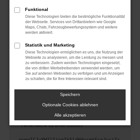
anderen Browser oder in einem privaten
Fenster?
Funktional
Starte dein Gerät neu.
Diese Technologien bieten die bestmögliche Funktionalität
der Webseite. Services von Drittanbietern wie Google
Das kann manchmal helfen, vorübergehende
Maps, Chats, Fahrzeugbewertungssystem und weitere
Probleme zu beheben.
werden aktiviert.
Stelle sicher, dass dein Browser und dein
Statistik und Marketing
Betriebssystem auf dem neuesten Stand
Diese Technologien ermöglichen es uns, die Nutzung der
sind.
Webseite zu analysieren, um die Leistung zu messen und
Veraltete Software birgt nicht nur ein
zu verbessern. Zudem werden Technologien eingesetzt,
Sicherheitsrisiko, sondern kann auch dazu
die von dritten Werbetreibenden verwendet werden, um
führen, dass bestimmte Funktionen nicht mehr
Sie auf anderen Webseiten zu verfolgen und um Anzeigen
zu schalten, die für Ihre Interessen relevant sind.
unterstützt werden.
Wende dich an den Webseitenbetreiber.
Speichern
Wenn du alle oben genannten Schritte versucht
hast, kontaktiere uns bitte. Wir werden
Optionale Cookies ablehnen
versuchen, das Problem zu beheben. Du kannst
Alle akzeptieren
uns diesen Text schicken, um uns bei der
Fehlersuche zu unterstützen:
ewogICJuYW1lIjogIk5ldHdvcmtFcnJvciIs