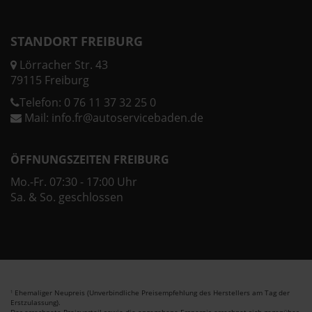
STANDORT FREIBURG
Lörracher Str. 43
79115 Freiburg
Telefon:
0 76 11 37 32 25 0
Mail:
info.fr@autoservicebaden.de
ÖFFNUNGSZEITEN FREIBURG
Mo.-Fr. 07:30 - 17:00 Uhr
Sa. & So. geschlossen
Ehemaliger Neupreis (Unverbindliche Preisempfehlung des Herstellers am Tag der
1
Erstzulassung).