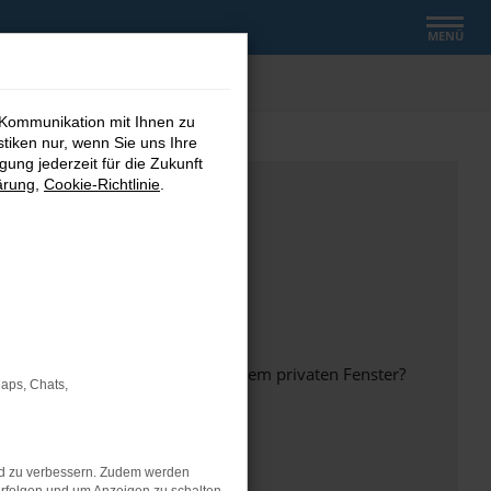
MENÜ
 Kommunikation mit Ihnen zu
stiken nur, wenn Sie uns Ihre
ung jederzeit für die Zukunft
ärung
,
Cookie-Richtlinie
.
inem anderen Browser oder in einem privaten Fenster?
Maps, Chats,
nd zu verbessern. Zudem werden
ht mehr unterstützt werden.