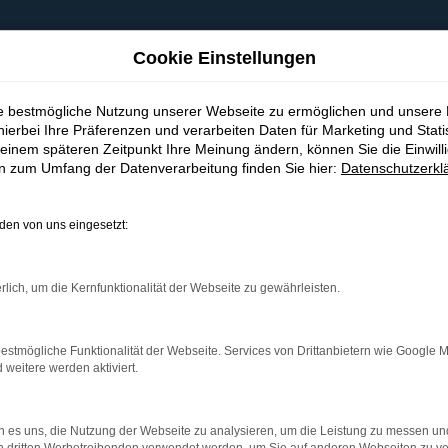
Cookie Einstellungen
ie bestmögliche Nutzung unserer Webseite zu ermöglichen und unsere
hierbei Ihre Präferenzen und verarbeiten Daten für Marketing und Stati
einem späteren Zeitpunkt Ihre Meinung ändern, können Sie die Einwillig
en zum Umfang der Datenverarbeitung finden Sie hier:
Datenschutzerkl
en von uns eingesetzt:
indung.
hine?
rlich, um die Kernfunktionalität der Webseite zu gewährleisten.
aden bestimmter Seiten verhindern. Funktioniert die Seite in e
estmögliche Funktionalität der Webseite. Services von Drittanbietern wie Google 
eitere werden aktiviert.
 zu beheben.
bssystem auf dem neuesten Stand sind.
 es uns, die Nutzung der Webseite zu analysieren, um die Leistung zu messen u
ko, sondern kann auch dazu führen, dass bestimmte Funktionen nic