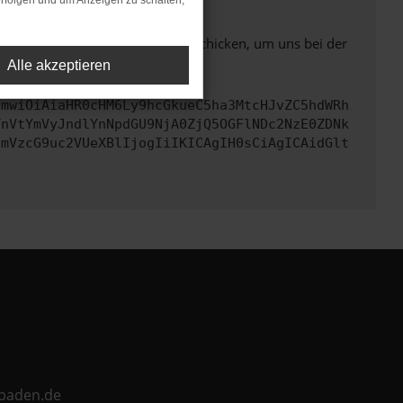
rfolgen und um Anzeigen zu schalten,
ben. Du kannst uns diesen Text schicken, um uns bei der
Alle akzeptieren
cmwiOiAiaHR0cHM6Ly9hcGkueC5ha3MtcHJvZC5hdWRh
TnVtYmVyJndlYnNpdGU9NjA0ZjQ5OGFlNDc2NzE0ZDNk
cmVzcG9uc2VUeXBlIjogIiIKICAgIH0sCiAgICAidGlt
ebaden.de