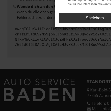
Technologien eingesetzt, die v
die für Ihre Interessen relevant s
Wende dich an den Webseitenbetreiber.
Wenn du alle oben genannten Schritte versucht hast, k
Fehlersuche zu unterstützen:
Speichern
ewogICJuYW1lIjogIk5ldHdvcmtFcnJvciIsCiAgImN
cmlzLm5ldC92MS9jbGllbnRzLzIyNDQvd2Vic2l0ZS1
NTkwMWQxIiwKICAgICJoZWFkZXJzIjoge30sCiAgICA
ZW91dCI6IDAsCiAgICAicHJvZ3Jlc3MiOiBudWxsLAo
STANDORT
Karl-Bold-St
77855 Acher
Telefon:
0 
Mail:
info