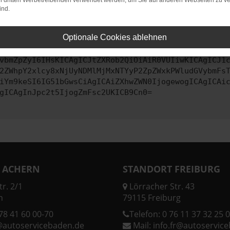
on dritten Werbetreibenden verwendet werden, um Sie auf anderen Webseiten zu ve
ind.
ontaktiere uns bitte. Wir werden versuchen, das Problem zu behe
Optionale Cookies ablehnen
vbmZpZyI6IHsKICAgICJtZXRob2QiOiAiR0VUIiwKICAgICJ1
2ZWhpY2xlcy8xNjUyNDMlMjMxNTYyP2ZpZWxkPWludGVybmFs
iYm9keSI6IG51bGwsCiAgICAiZXhwZWN0IjogewogICAgICAi
gICAgInJpc2t5IjogZmFsc2UKICB9Cn0=
 ACHERN
STANDORT FREIBURG
r. 2/1
Lörracher Str. 43
n
79115 Freiburg
78 41 60 00-70
Telefon:
0 76 11 37 32 25 0
@autoservicebaden.de
Mail:
info.fr@autoservic