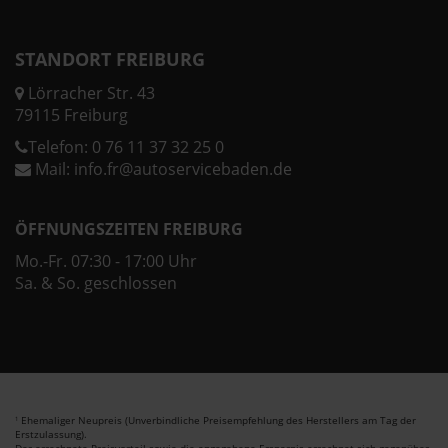
STANDORT FREIBURG
Lörracher Str. 43
79115 Freiburg
Telefon:
0 76 11 37 32 25 0
Mail:
info.fr@autoservicebaden.de
ÖFFNUNGSZEITEN FREIBURG
Mo.-Fr. 07:30 - 17:00 Uhr
Sa. & So. geschlossen
Ehemaliger Neupreis (Unverbindliche Preisempfehlung des Herstellers am Tag der
1
Erstzulassung).