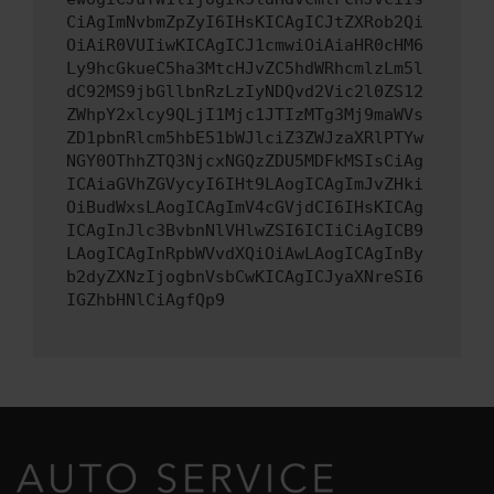
CiAgImNvbmZpZyI6IHsKICAgICJtZXRob2Qi
OiAiR0VUIiwKICAgICJ1cmwiOiAiaHR0cHM6
Ly9hcGkueC5ha3MtcHJvZC5hdWRhcmlzLm5l
dC92MS9jbGllbnRzLzIyNDQvd2Vic2l0ZS12
ZWhpY2xlcy9QLjI1Mjc1JTIzMTg3Mj9maWVs
ZD1pbnRlcm5hbE51bWJlciZ3ZWJzaXRlPTYw
NGY0OThhZTQ3NjcxNGQzZDU5MDFkMSIsCiAg
ICAiaGVhZGVycyI6IHt9LAogICAgImJvZHki
OiBudWxsLAogICAgImV4cGVjdCI6IHsKICAg
ICAgInJlc3BvbnNlVHlwZSI6ICIiCiAgICB9
LAogICAgInRpbWVvdXQiOiAwLAogICAgInBy
b2dyZXNzIjogbnVsbCwKICAgICJyaXNreSI6
IGZhbHNlCiAgfQp9