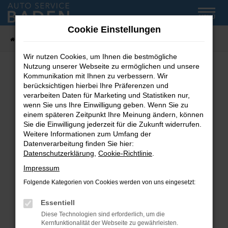
Zum
MENÜ
Hauptinhalt
Cookie Einstellungen
springen
Startseite
Fahrzeug-Showroom
Wir nutzen Cookies, um Ihnen die bestmögliche
Nutzung unserer Webseite zu ermöglichen und unsere
Kommunikation mit Ihnen zu verbessern. Wir
Fehler: Network Error
berücksichtigen hierbei Ihre Präferenzen und
verarbeiten Daten für Marketing und Statistiken nur,
wenn Sie uns Ihre Einwilligung geben. Wenn Sie zu
Beim Laden ist ein Fehler aufgetreten.
einem späteren Zeitpunkt Ihre Meinung ändern, können
Hier sind ein paar Tipps, die dir helfen können:
Sie die Einwilligung jederzeit für die Zukunft widerrufen.
Weitere Informationen zum Umfang der
Überprüfe deine Firewall und deine
Datenverarbeitung finden Sie hier:
Internetverbindung.
Datenschutzerklärung
,
Cookie-Richtlinie
.
Laden andere Webseiten, zum Beispiel deine
Impressum
Suchmaschine?
Folgende Kategorien von Cookies werden von uns eingesetzt:
Prüfe deine Browsererweiterungen.
Manche Erweiterungen, wie Werbeblocker,
Essentiell
können das Laden bestimmter Seiten
Diese Technologien sind erforderlich, um die
verhindern. Funktioniert die Seite in einem
Kernfunktionalität der Webseite zu gewährleisten.