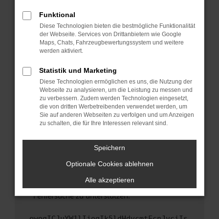
anderen Browser oder in einem privaten
Fenster?
Funktional
Starte dein Gerät neu.
Diese Technologien bieten die bestmögliche Funktionalität
der Webseite. Services von Drittanbietern wie Google
Das kann manchmal helfen, vorübergehende
Maps, Chats, Fahrzeugbewertungssystem und weitere
Probleme zu beheben.
werden aktiviert.
Stelle sicher, dass dein Browser und dein
Statistik und Marketing
Betriebssystem auf dem neuesten Stand
Diese Technologien ermöglichen es uns, die Nutzung der
sind.
Webseite zu analysieren, um die Leistung zu messen und
Veraltete Software birgt nicht nur ein
zu verbessern. Zudem werden Technologien eingesetzt,
Sicherheitsrisiko, sondern kann auch dazu
die von dritten Werbetreibenden verwendet werden, um
führen, dass bestimmte Funktionen nicht mehr
Sie auf anderen Webseiten zu verfolgen und um Anzeigen
zu schalten, die für Ihre Interessen relevant sind.
unterstützt werden.
Wende dich an den Webseitenbetreiber.
Speichern
Wenn du alle oben genannten Schritte versucht
hast, kontaktiere uns bitte. Wir werden
Optionale Cookies ablehnen
versuchen, das Problem zu beheben. Du kannst
Alle akzeptieren
uns diesen Text schicken, um uns bei der
Fehlersuche zu unterstützen:
ewogICJuYW1lIjogIk5ldHdvcmtFcnJvciIs