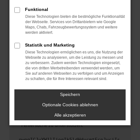
anderen Browser oder in einem privaten
Fenster?
Funktional
Starte dein Gerät neu.
Diese Technologien bieten die bestmögliche Funktionalität
der Webseite. Services von Drittanbietern wie Google
Das kann manchmal helfen, vorübergehende
Maps, Chats, Fahrzeugbewertungssystem und weitere
Probleme zu beheben.
werden aktiviert.
Stelle sicher, dass dein Browser und dein
Statistik und Marketing
Betriebssystem auf dem neuesten Stand
Diese Technologien ermöglichen es uns, die Nutzung der
sind.
Webseite zu analysieren, um die Leistung zu messen und
Veraltete Software birgt nicht nur ein
zu verbessern. Zudem werden Technologien eingesetzt,
Sicherheitsrisiko, sondern kann auch dazu
die von dritten Werbetreibenden verwendet werden, um
führen, dass bestimmte Funktionen nicht mehr
Sie auf anderen Webseiten zu verfolgen und um Anzeigen
zu schalten, die für Ihre Interessen relevant sind.
unterstützt werden.
Wende dich an den Webseitenbetreiber.
Speichern
Wenn du alle oben genannten Schritte versucht
hast, kontaktiere uns bitte. Wir werden
Optionale Cookies ablehnen
versuchen, das Problem zu beheben. Du kannst
Alle akzeptieren
uns diesen Text schicken, um uns bei der
Fehlersuche zu unterstützen:
ewogICJuYW1lIjogIk5ldHdvcmtFcnJvciIs