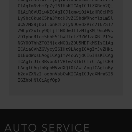
CiAgImNvbmZpZyI6IHsKICAgICJtZXRob2Qi
OiAiR0VUIiwKICAgICJ1cmwiOiAiaHR0cHM6
Ly9hcGkueC5ha3MtcHJvZC5hdWRhcmlzLm5l
dC92MS9jbGllbnRzLzIyNDQvd2Vic2l0ZS12
ZWhpY2xlcy9QLjI1NDUwJTIzMTg3Mj9maWVs
ZD1pbnRlcm5hbE51bWJlciZ3ZWJzaXRlPTYw
NGY0OThhZTQ3NjcxNGQzZDU5MDFkMSIsCiAg
ICAiaGVhZGVycyI6IHt9LAogICAgImJvZHki
OiBudWxsLAogICAgImV4cGVjdCI6IHsKICAg
ICAgInJlc3BvbnNlVHlwZSI6ICIiCiAgICB9
LAogICAgInRpbWVvdXQiOiAwLAogICAgInBy
b2dyZXNzIjogbnVsbCwKICAgICJyaXNreSI6
IGZhbHNlCiAgfQp9