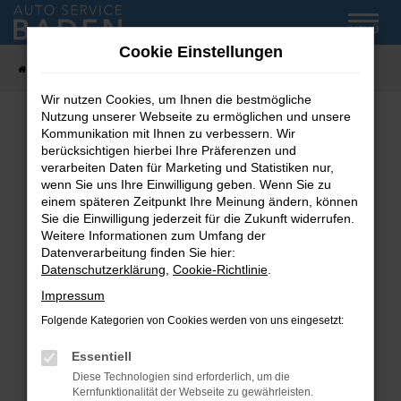
Zum
MENÜ
Hauptinhalt
Cookie Einstellungen
springen
Startseite
Fahrzeug-Showroom
Wir nutzen Cookies, um Ihnen die bestmögliche
Nutzung unserer Webseite zu ermöglichen und unsere
Kommunikation mit Ihnen zu verbessern. Wir
Fehler: Network Error
berücksichtigen hierbei Ihre Präferenzen und
verarbeiten Daten für Marketing und Statistiken nur,
wenn Sie uns Ihre Einwilligung geben. Wenn Sie zu
Beim Laden ist ein Fehler aufgetreten.
einem späteren Zeitpunkt Ihre Meinung ändern, können
Hier sind ein paar Tipps, die dir helfen können:
Sie die Einwilligung jederzeit für die Zukunft widerrufen.
Weitere Informationen zum Umfang der
Überprüfe deine Firewall und deine
Datenverarbeitung finden Sie hier:
Internetverbindung.
Datenschutzerklärung
,
Cookie-Richtlinie
.
Laden andere Webseiten, zum Beispiel deine
Impressum
Suchmaschine?
Folgende Kategorien von Cookies werden von uns eingesetzt:
Prüfe deine Browsererweiterungen.
Manche Erweiterungen, wie Werbeblocker,
Essentiell
können das Laden bestimmter Seiten
Diese Technologien sind erforderlich, um die
verhindern. Funktioniert die Seite in einem
Kernfunktionalität der Webseite zu gewährleisten.