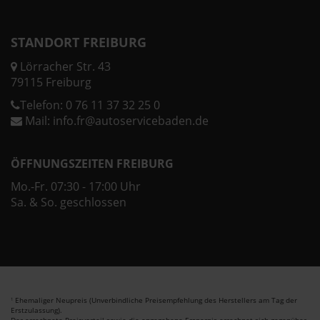
STANDORT FREIBURG
Lörracher Str. 43
79115 Freiburg
Telefon:
0 76 11 37 32 25 0
Mail:
info.fr@autoservicebaden.de
ÖFFNUNGSZEITEN FREIBURG
Mo.-Fr. 07:30 - 17:00 Uhr
Sa. & So. geschlossen
Ehemaliger Neupreis (Unverbindliche Preisempfehlung des Herstellers am Tag der
1
Erstzulassung).