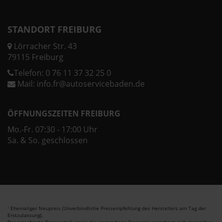
STANDORT FREIBURG
Lörracher Str. 43
79115 Freiburg
Telefon:
0 76 11 37 32 25 0
Mail:
info.fr@autoservicebaden.de
ÖFFNUNGSZEITEN FREIBURG
Mo.-Fr. 07:30 - 17:00 Uhr
Sa. & So. geschlossen
Ehemaliger Neupreis (Unverbindliche Preisempfehlung des Herstellers am Tag der
1
Erstzulassung).