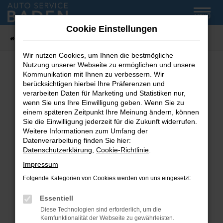
Zum
MENÜ
Hauptinhalt
Cookie Einstellungen
springen
Startseite
Fahrzeug-Showroom
Wir nutzen Cookies, um Ihnen die bestmögliche
Nutzung unserer Webseite zu ermöglichen und unsere
Kommunikation mit Ihnen zu verbessern. Wir
Fehler: Network Error
berücksichtigen hierbei Ihre Präferenzen und
verarbeiten Daten für Marketing und Statistiken nur,
wenn Sie uns Ihre Einwilligung geben. Wenn Sie zu
Beim Laden ist ein Fehler aufgetreten.
einem späteren Zeitpunkt Ihre Meinung ändern, können
Hier sind ein paar Tipps, die dir helfen können:
Sie die Einwilligung jederzeit für die Zukunft widerrufen.
Weitere Informationen zum Umfang der
Überprüfe deine Firewall und deine
Datenverarbeitung finden Sie hier:
Internetverbindung.
Datenschutzerklärung
,
Cookie-Richtlinie
.
Laden andere Webseiten, zum Beispiel deine
Impressum
Suchmaschine?
Folgende Kategorien von Cookies werden von uns eingesetzt:
Prüfe deine Browsererweiterungen.
Manche Erweiterungen, wie Werbeblocker,
Essentiell
können das Laden bestimmter Seiten
Diese Technologien sind erforderlich, um die
verhindern. Funktioniert die Seite in einem
Kernfunktionalität der Webseite zu gewährleisten.