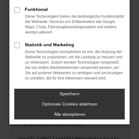
anderen Browser oder in einem privaten
Fenster?
Funktional
Starte dein Gerät neu.
Diese Technologien bieten die bestmögliche Funktionalität
der Webseite. Services von Drittanbietern wie Google
Das kann manchmal helfen, vorübergehende
Maps, Chats, Fahrzeugbewertungssystem und weitere
Probleme zu beheben.
werden aktiviert.
Stelle sicher, dass dein Browser und dein
Statistik und Marketing
Betriebssystem auf dem neuesten Stand
Diese Technologien ermöglichen es uns, die Nutzung der
sind.
Webseite zu analysieren, um die Leistung zu messen und
Veraltete Software birgt nicht nur ein
zu verbessern. Zudem werden Technologien eingesetzt,
Sicherheitsrisiko, sondern kann auch dazu
die von dritten Werbetreibenden verwendet werden, um
führen, dass bestimmte Funktionen nicht mehr
Sie auf anderen Webseiten zu verfolgen und um Anzeigen
zu schalten, die für Ihre Interessen relevant sind.
unterstützt werden.
Wende dich an den Webseitenbetreiber.
Speichern
Wenn du alle oben genannten Schritte versucht
hast, kontaktiere uns bitte. Wir werden
Optionale Cookies ablehnen
versuchen, das Problem zu beheben. Du kannst
Alle akzeptieren
uns diesen Text schicken, um uns bei der
Fehlersuche zu unterstützen:
ewogICJuYW1lIjogIk5ldHdvcmtFcnJvciIs