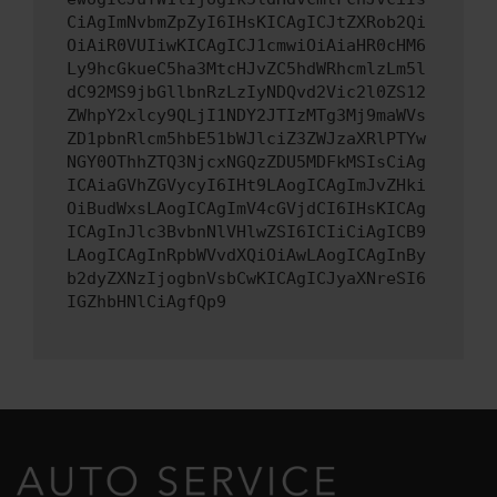
CiAgImNvbmZpZyI6IHsKICAgICJtZXRob2Qi
OiAiR0VUIiwKICAgICJ1cmwiOiAiaHR0cHM6
Ly9hcGkueC5ha3MtcHJvZC5hdWRhcmlzLm5l
dC92MS9jbGllbnRzLzIyNDQvd2Vic2l0ZS12
ZWhpY2xlcy9QLjI1NDY2JTIzMTg3Mj9maWVs
ZD1pbnRlcm5hbE51bWJlciZ3ZWJzaXRlPTYw
NGY0OThhZTQ3NjcxNGQzZDU5MDFkMSIsCiAg
ICAiaGVhZGVycyI6IHt9LAogICAgImJvZHki
OiBudWxsLAogICAgImV4cGVjdCI6IHsKICAg
ICAgInJlc3BvbnNlVHlwZSI6ICIiCiAgICB9
LAogICAgInRpbWVvdXQiOiAwLAogICAgInBy
b2dyZXNzIjogbnVsbCwKICAgICJyaXNreSI6
IGZhbHNlCiAgfQp9