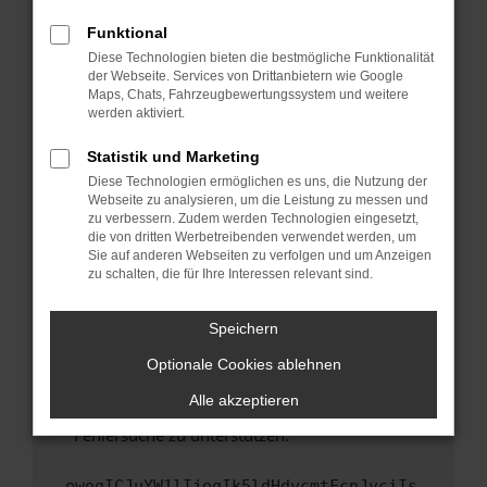
anderen Browser oder in einem privaten
Fenster?
Funktional
Starte dein Gerät neu.
Diese Technologien bieten die bestmögliche Funktionalität
der Webseite. Services von Drittanbietern wie Google
Das kann manchmal helfen, vorübergehende
Maps, Chats, Fahrzeugbewertungssystem und weitere
Probleme zu beheben.
werden aktiviert.
Stelle sicher, dass dein Browser und dein
Statistik und Marketing
Betriebssystem auf dem neuesten Stand
Diese Technologien ermöglichen es uns, die Nutzung der
sind.
Webseite zu analysieren, um die Leistung zu messen und
Veraltete Software birgt nicht nur ein
zu verbessern. Zudem werden Technologien eingesetzt,
Sicherheitsrisiko, sondern kann auch dazu
die von dritten Werbetreibenden verwendet werden, um
führen, dass bestimmte Funktionen nicht mehr
Sie auf anderen Webseiten zu verfolgen und um Anzeigen
zu schalten, die für Ihre Interessen relevant sind.
unterstützt werden.
Wende dich an den Webseitenbetreiber.
Speichern
Wenn du alle oben genannten Schritte versucht
hast, kontaktiere uns bitte. Wir werden
Optionale Cookies ablehnen
versuchen, das Problem zu beheben. Du kannst
Alle akzeptieren
uns diesen Text schicken, um uns bei der
Fehlersuche zu unterstützen:
ewogICJuYW1lIjogIk5ldHdvcmtFcnJvciIs