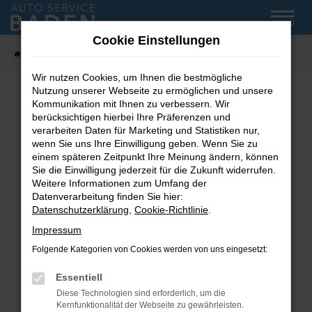
Zum
MENÜ
Hauptinhalt
Cookie Einstellungen
springen
Startseite
Fahrzeug-Showroom
Wir nutzen Cookies, um Ihnen die bestmögliche
Nutzung unserer Webseite zu ermöglichen und unsere
Kommunikation mit Ihnen zu verbessern. Wir
Fehler: Network Error
berücksichtigen hierbei Ihre Präferenzen und
verarbeiten Daten für Marketing und Statistiken nur,
wenn Sie uns Ihre Einwilligung geben. Wenn Sie zu
Beim Laden ist ein Fehler aufgetreten.
einem späteren Zeitpunkt Ihre Meinung ändern, können
Hier sind ein paar Tipps, die dir helfen können:
Sie die Einwilligung jederzeit für die Zukunft widerrufen.
Weitere Informationen zum Umfang der
Überprüfe deine Firewall und deine
Datenverarbeitung finden Sie hier:
Internetverbindung.
Datenschutzerklärung
,
Cookie-Richtlinie
.
Laden andere Webseiten, zum Beispiel deine
Impressum
Suchmaschine?
Folgende Kategorien von Cookies werden von uns eingesetzt:
Prüfe deine Browsererweiterungen.
Manche Erweiterungen, wie Werbeblocker,
Essentiell
können das Laden bestimmter Seiten
Diese Technologien sind erforderlich, um die
verhindern. Funktioniert die Seite in einem
Kernfunktionalität der Webseite zu gewährleisten.