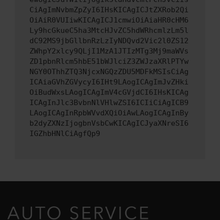
CiAgImNvbmZpZyI6IHsKICAgICJtZXRob2Qi
OiAiR0VUIiwKICAgICJ1cmwiOiAiaHR0cHM6
Ly9hcGkueC5ha3MtcHJvZC5hdWRhcmlzLm5l
dC92MS9jbGllbnRzLzIyNDQvd2Vic2l0ZS12
ZWhpY2xlcy9QLjI1MzA1JTIzMTg3Mj9maWVs
ZD1pbnRlcm5hbE51bWJlciZ3ZWJzaXRlPTYw
NGY0OThhZTQ3NjcxNGQzZDU5MDFkMSIsCiAg
ICAiaGVhZGVycyI6IHt9LAogICAgImJvZHki
OiBudWxsLAogICAgImV4cGVjdCI6IHsKICAg
ICAgInJlc3BvbnNlVHlwZSI6ICIiCiAgICB9
LAogICAgInRpbWVvdXQiOiAwLAogICAgInBy
b2dyZXNzIjogbnVsbCwKICAgICJyaXNreSI6
IGZhbHNlCiAgfQp9