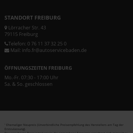
STANDORT FREIBURG
Lörracher Str. 43
79115 Freiburg
Telefon:
0 76 11 37 32 25 0
Mail:
info.fr@autoservicebaden.de
ÖFFNUNGSZEITEN FREIBURG
Mo.-Fr. 07:30 - 17:00 Uhr
Sa. & So. geschlossen
Ehemaliger Neupreis (Unverbindliche Preisempfehlung des Herstellers am Tag der
1
Erstzulassung).