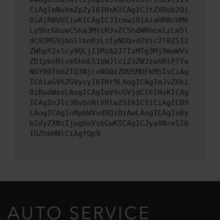
CiAgImNvbmZpZyI6IHsKICAgICJtZXRob2Qi
OiAiR0VUIiwKICAgICJ1cmwiOiAiaHR0cHM6
Ly9hcGkueC5ha3MtcHJvZC5hdWRhcmlzLm5l
dC92MS9jbGllbnRzLzIyNDQvd2Vic2l0ZS12
ZWhpY2xlcy9QLjI1MzA2JTIzMTg3Mj9maWVs
ZD1pbnRlcm5hbE51bWJlciZ3ZWJzaXRlPTYw
NGY0OThhZTQ3NjcxNGQzZDU5MDFkMSIsCiAg
ICAiaGVhZGVycyI6IHt9LAogICAgImJvZHki
OiBudWxsLAogICAgImV4cGVjdCI6IHsKICAg
ICAgInJlc3BvbnNlVHlwZSI6ICIiCiAgICB9
LAogICAgInRpbWVvdXQiOiAwLAogICAgInBy
b2dyZXNzIjogbnVsbCwKICAgICJyaXNreSI6
IGZhbHNlCiAgfQp9