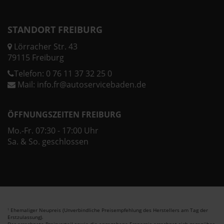
STANDORT FREIBURG
Lörracher Str. 43
79115 Freiburg
Telefon:
0 76 11 37 32 25 0
Mail:
info.fr@autoservicebaden.de
ÖFFNUNGSZEITEN FREIBURG
Mo.-Fr. 07:30 - 17:00 Uhr
Sa. & So. geschlossen
Ehemaliger Neupreis (Unverbindliche Preisempfehlung des Herstellers am Tag der
1
Erstzulassung).