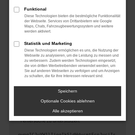
anderen Browser oder in einem privaten
Fenster?
Funktional
Starte dein Gerät neu.
Diese Technologien bieten die bestmögliche Funktionalität
der Webseite. Services von Drittanbietern wie Google
Das kann manchmal helfen, vorübergehende
Maps, Chats, Fahrzeugbewertungssystem und weitere
Probleme zu beheben.
werden aktiviert.
Stelle sicher, dass dein Browser und dein
Statistik und Marketing
Betriebssystem auf dem neuesten Stand
Diese Technologien ermöglichen es uns, die Nutzung der
sind.
Webseite zu analysieren, um die Leistung zu messen und
Veraltete Software birgt nicht nur ein
zu verbessern. Zudem werden Technologien eingesetzt,
Sicherheitsrisiko, sondern kann auch dazu
die von dritten Werbetreibenden verwendet werden, um
führen, dass bestimmte Funktionen nicht mehr
Sie auf anderen Webseiten zu verfolgen und um Anzeigen
zu schalten, die für Ihre Interessen relevant sind.
unterstützt werden.
Wende dich an den Webseitenbetreiber.
Speichern
Wenn du alle oben genannten Schritte versucht
hast, kontaktiere uns bitte. Wir werden
Optionale Cookies ablehnen
versuchen, das Problem zu beheben. Du kannst
Alle akzeptieren
uns diesen Text schicken, um uns bei der
Fehlersuche zu unterstützen:
ewogICJuYW1lIjogIk5ldHdvcmtFcnJvciIs