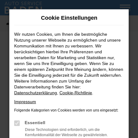
Zum
MENÜ
Hauptinhalt
Cookie Einstellungen
springen
Startseite
Fahrzeug-Showroom
Wir nutzen Cookies, um Ihnen die bestmögliche
Nutzung unserer Webseite zu ermöglichen und unsere
Kommunikation mit Ihnen zu verbessern. Wir
Fehler: Network Error
berücksichtigen hierbei Ihre Präferenzen und
verarbeiten Daten für Marketing und Statistiken nur,
wenn Sie uns Ihre Einwilligung geben. Wenn Sie zu
Beim Laden ist ein Fehler aufgetreten.
einem späteren Zeitpunkt Ihre Meinung ändern, können
Hier sind ein paar Tipps, die dir helfen können:
Sie die Einwilligung jederzeit für die Zukunft widerrufen.
Weitere Informationen zum Umfang der
Überprüfe deine Firewall und deine
Datenverarbeitung finden Sie hier:
Internetverbindung.
Datenschutzerklärung
,
Cookie-Richtlinie
.
Laden andere Webseiten, zum Beispiel deine
Impressum
Suchmaschine?
Folgende Kategorien von Cookies werden von uns eingesetzt:
Prüfe deine Browsererweiterungen.
Manche Erweiterungen, wie Werbeblocker,
Essentiell
können das Laden bestimmter Seiten
Diese Technologien sind erforderlich, um die
verhindern. Funktioniert die Seite in einem
Kernfunktionalität der Webseite zu gewährleisten.