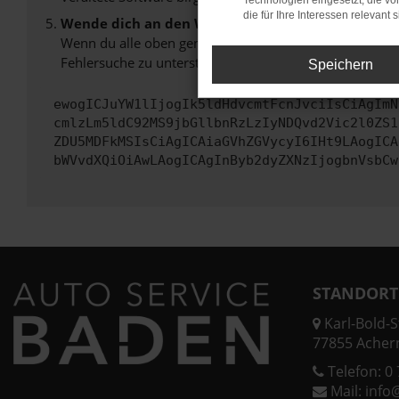
Technologien eingesetzt, die v
die für Ihre Interessen relevant s
Wende dich an den Webseitenbetreiber.
Wenn du alle oben genannten Schritte versucht hast, k
Fehlersuche zu unterstützen:
Speichern
ewogICJuYW1lIjogIk5ldHdvcmtFcnJvciIsCiAgImN
cmlzLm5ldC92MS9jbGllbnRzLzIyNDQvd2Vic2l0ZS1
ZDU5MDFkMSIsCiAgICAiaGVhZGVycyI6IHt9LAogICA
bWVvdXQiOiAwLAogICAgInByb2dyZXNzIjogbnVsbCw
STANDORT
Karl-Bold-St
77855 Acher
Telefon:
0 
Mail:
info