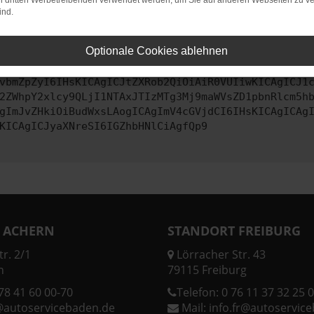
on dritten Werbetreibenden verwendet werden, um Sie auf anderen Webseiten zu ve
ind.
ontaktiere uns bitte. Wir werden versuchen, das Problem zu behe
Optionale Cookies ablehnen
vbmZpZyI6IHsKICAgICJtZXRob2QiOiAiR0VUIiwKICAgICJ1
2ZWhpY2xlcy9QLjI1NTAxJTIzMTg3Mj9maWVsZD1pbnRlcm5h
gImJvZHkiOiBudWxsLAogICAgImV4cGVjdCI6IHsKICAgICAg
KICAgICJyaXNreSI6IGZhbHNlCiAgfQp9
 ACHERN
STANDORT FREIBURG
r. 2/1
Lörracher Str. 43
n
79115 Freiburg
78 41 60 00-70
Telefon:
0 76 11 37 32 25 0
@autoservicebaden.de
Mail:
info.fr@autoservic