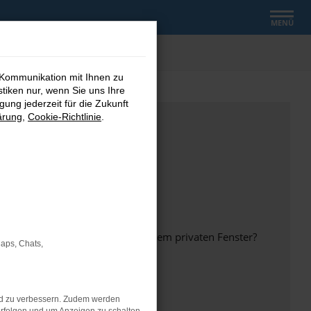
MENÜ
 Kommunikation mit Ihnen zu
stiken nur, wenn Sie uns Ihre
ung jederzeit für die Zukunft
ärung
,
Cookie-Richtlinie
.
inem anderen Browser oder in einem privaten Fenster?
Maps, Chats,
nd zu verbessern. Zudem werden
ht mehr unterstützt werden.