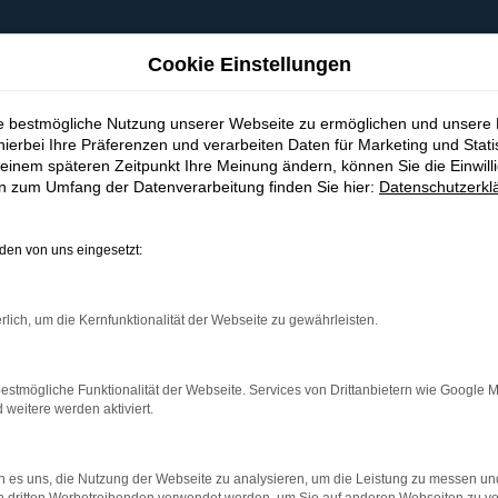
Cookie Einstellungen
ie bestmögliche Nutzung unserer Webseite zu ermöglichen und unsere
hierbei Ihre Präferenzen und verarbeiten Daten für Marketing und Stati
einem späteren Zeitpunkt Ihre Meinung ändern, können Sie die Einwillig
en zum Umfang der Datenverarbeitung finden Sie hier:
Datenschutzerkl
en von uns eingesetzt:
indung.
hine?
rlich, um die Kernfunktionalität der Webseite zu gewährleisten.
aden bestimmter Seiten verhindern. Funktioniert die Seite in e
estmögliche Funktionalität der Webseite. Services von Drittanbietern wie Google 
eitere werden aktiviert.
 zu beheben.
bssystem auf dem neuesten Stand sind.
 es uns, die Nutzung der Webseite zu analysieren, um die Leistung zu messen u
ko, sondern kann auch dazu führen, dass bestimmte Funktionen nic