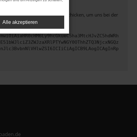
rfolgen und um Anzeigen zu schalten,
ben. Du kannst uns diesen Text schicken, um uns bei der
Alle akzeptieren
cmwiOiAiaHR0cHM6Ly9hcGkueC5ha3MtcHJvZC5hdWRh
bE51bWJlciZ3ZWJzaXRlPTYwNGY0OThhZTQ3NjcxNGQz
InJlc3BvbnNlVHlwZSI6ICIiCiAgICB9LAogICAgInRp
ebaden.de