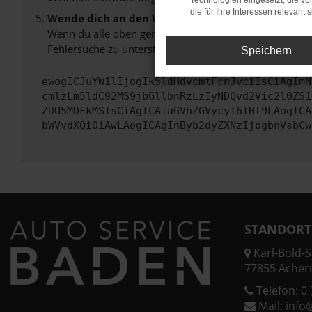
Technologien eingesetzt, die v
die für Ihre Interessen relevant s
Wende dich an den Webseitenbetreiber.
Wenn du alle oben genannten Schritte versucht hast, k
Fehlersuche zu unterstützen:
Speichern
ewogICJuYW1lIjogIk5ldHdvcmtFcnJvciIsCiAgImN
cmlzLm5ldC92MS9jbGllbnRzLzIyNDQvd2Vic2l0ZS1
ZDU5MDFkMSIsCiAgICAiaGVhZGVycyI6IHt9LAogICA
bWVvdXQiOiAwLAogICAgInByb2dyZXNzIjogbnVsbCw
STANDORT
Karl-Bold-St
77855 Acher
Telefon:
0 
Mail:
info