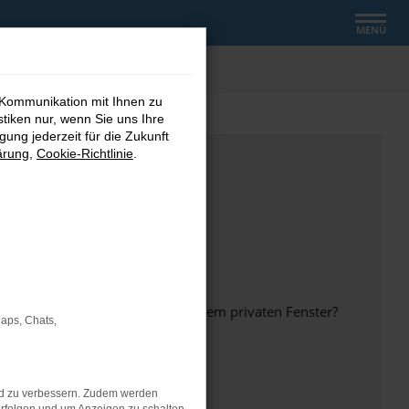
MENÜ
 Kommunikation mit Ihnen zu
stiken nur, wenn Sie uns Ihre
ung jederzeit für die Zukunft
ärung
,
Cookie-Richtlinie
.
inem anderen Browser oder in einem privaten Fenster?
Maps, Chats,
nd zu verbessern. Zudem werden
ht mehr unterstützt werden.