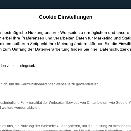
Cookie Einstellungen
ie bestmögliche Nutzung unserer Webseite zu ermöglichen und unsere
hierbei Ihre Präferenzen und verarbeiten Daten für Marketing und Stati
einem späteren Zeitpunkt Ihre Meinung ändern, können Sie die Einwillig
en zum Umfang der Datenverarbeitung finden Sie hier:
Datenschutzerkl
en von uns eingesetzt:
indung.
hine?
rlich, um die Kernfunktionalität der Webseite zu gewährleisten.
aden bestimmter Seiten verhindern. Funktioniert die Seite in e
estmögliche Funktionalität der Webseite. Services von Drittanbietern wie Google 
eitere werden aktiviert.
 zu beheben.
bssystem auf dem neuesten Stand sind.
 es uns, die Nutzung der Webseite zu analysieren, um die Leistung zu messen u
ko, sondern kann auch dazu führen, dass bestimmte Funktionen nic