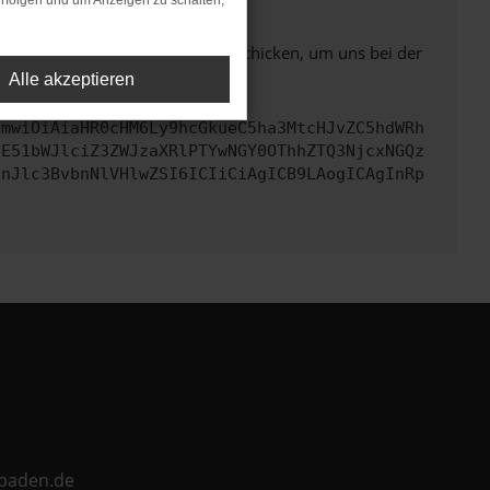
rfolgen und um Anzeigen zu schalten,
ben. Du kannst uns diesen Text schicken, um uns bei der
Alle akzeptieren
cmwiOiAiaHR0cHM6Ly9hcGkueC5ha3MtcHJvZC5hdWRh
bE51bWJlciZ3ZWJzaXRlPTYwNGY0OThhZTQ3NjcxNGQz
InJlc3BvbnNlVHlwZSI6ICIiCiAgICB9LAogICAgInRp
ebaden.de