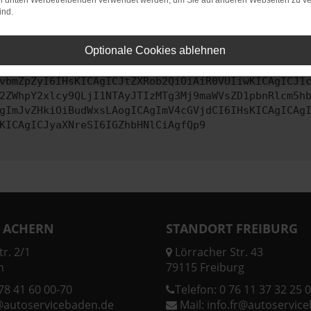
on dritten Werbetreibenden verwendet werden, um Sie auf anderen Webseiten zu ve
ind.
ontaktiere uns bitte. Wir werden versuchen, das Problem zu behe
Optionale Cookies ablehnen
vbmZpZyI6IHsKICAgICJtZXRob2QiOiAiR0VUIiwKICAgICJ1
2ZWhpY2xlcy9QLjI1NTAyJTIzMTg3Mj9maWVsZD1pbnRlcm5h
gImJvZHkiOiBudWxsLAogICAgImV4cGVjdCI6IHsKICAgICAg
KICAgICJyaXNreSI6IGZhbHNlCiAgfQp9
 ACHERN
STANDORT FREIBURG
r. 2/1
Lörracher Str. 43
n
79115 Freiburg
78 41 60 00-70
Telefon:
0 76 11 37 32 25 0
@autoservicebaden.de
Mail:
info.fr@autoservic