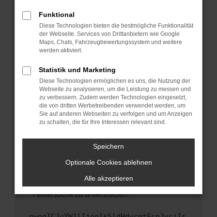
anderen Browser oder in einem privaten
Fenster?
Funktional
Starte dein Gerät neu.
Diese Technologien bieten die bestmögliche Funktionalität
der Webseite. Services von Drittanbietern wie Google
Das kann manchmal helfen, vorübergehende
Maps, Chats, Fahrzeugbewertungssystem und weitere
Probleme zu beheben.
werden aktiviert.
Stelle sicher, dass dein Browser und dein
Statistik und Marketing
Betriebssystem auf dem neuesten Stand
Diese Technologien ermöglichen es uns, die Nutzung der
sind.
Webseite zu analysieren, um die Leistung zu messen und
Veraltete Software birgt nicht nur ein
zu verbessern. Zudem werden Technologien eingesetzt,
Sicherheitsrisiko, sondern kann auch dazu
die von dritten Werbetreibenden verwendet werden, um
führen, dass bestimmte Funktionen nicht mehr
Sie auf anderen Webseiten zu verfolgen und um Anzeigen
zu schalten, die für Ihre Interessen relevant sind.
unterstützt werden.
Wende dich an den Webseitenbetreiber.
Speichern
Wenn du alle oben genannten Schritte versucht
hast, kontaktiere uns bitte. Wir werden
Optionale Cookies ablehnen
versuchen, das Problem zu beheben. Du kannst
Alle akzeptieren
uns diesen Text schicken, um uns bei der
Fehlersuche zu unterstützen:
ewogICJuYW1lIjogIk5ldHdvcmtFcnJvciIs