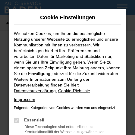
Zum
MENÜ
Hauptinhalt
Cookie Einstellungen
springen
Startseite
Fahrzeug-Showroom
Wir nutzen Cookies, um Ihnen die bestmögliche
Nutzung unserer Webseite zu ermöglichen und unsere
Kommunikation mit Ihnen zu verbessern. Wir
Fehler: Network Error
berücksichtigen hierbei Ihre Präferenzen und
verarbeiten Daten für Marketing und Statistiken nur,
wenn Sie uns Ihre Einwilligung geben. Wenn Sie zu
Beim Laden ist ein Fehler aufgetreten.
einem späteren Zeitpunkt Ihre Meinung ändern, können
Hier sind ein paar Tipps, die dir helfen können:
Sie die Einwilligung jederzeit für die Zukunft widerrufen.
Weitere Informationen zum Umfang der
Überprüfe deine Firewall und deine
Datenverarbeitung finden Sie hier:
Internetverbindung.
Datenschutzerklärung
,
Cookie-Richtlinie
.
Laden andere Webseiten, zum Beispiel deine
Impressum
Suchmaschine?
Folgende Kategorien von Cookies werden von uns eingesetzt:
Prüfe deine Browsererweiterungen.
Manche Erweiterungen, wie Werbeblocker,
Essentiell
können das Laden bestimmter Seiten
Diese Technologien sind erforderlich, um die
verhindern. Funktioniert die Seite in einem
Kernfunktionalität der Webseite zu gewährleisten.