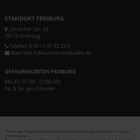
STANDORT FREIBURG
Lörracher Str. 43
79115 Freiburg
Telefon:
0 76 11 37 32 25 0
Mail:
info.fr@autoservicebaden.de
ÖFFNUNGSZEITEN FREIBURG
Mo.-Fr. 07:30 - 17:00 Uhr
Sa. & So. geschlossen
Ehemaliger Neupreis (Unverbindliche Preisempfehlung des Herstellers am Tag der
1
Erstzulassung).