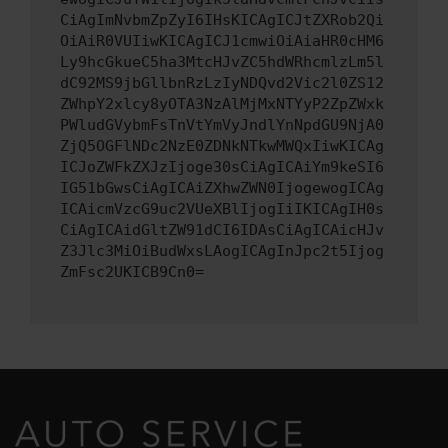
CiAgImNvbmZpZyI6IHsKICAgICJtZXRob2Qi
OiAiR0VUIiwKICAgICJ1cmwiOiAiaHR0cHM6
Ly9hcGkueC5ha3MtcHJvZC5hdWRhcmlzLm5l
dC92MS9jbGllbnRzLzIyNDQvd2Vic2l0ZS12
ZWhpY2xlcy8yOTA3NzAlMjMxNTYyP2ZpZWxk
PWludGVybmFsTnVtYmVyJndlYnNpdGU9NjA0
ZjQ5OGFlNDc2NzE0ZDNkNTkwMWQxIiwKICAg
ICJoZWFkZXJzIjoge30sCiAgICAiYm9keSI6
IG51bGwsCiAgICAiZXhwZWN0IjogewogICAg
ICAicmVzcG9uc2VUeXBlIjogIiIKICAgIH0s
CiAgICAidGltZW91dCI6IDAsCiAgICAicHJv
Z3Jlc3MiOiBudWxsLAogICAgInJpc2t5Ijog
ZmFsc2UKICB9Cn0=