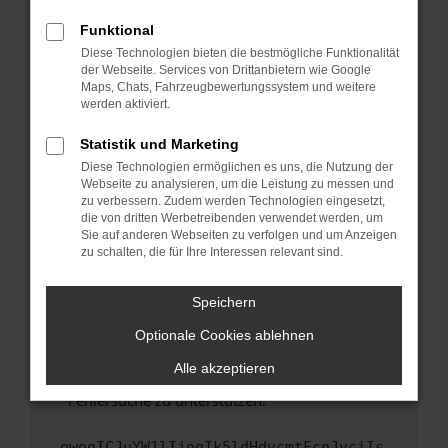
anderen Browser oder in einem privaten
Fenster?
Funktional
Starte dein Gerät neu.
Diese Technologien bieten die bestmögliche Funktionalität
der Webseite. Services von Drittanbietern wie Google
Das kann manchmal helfen, vorübergehende
Maps, Chats, Fahrzeugbewertungssystem und weitere
Probleme zu beheben.
werden aktiviert.
Stelle sicher, dass dein Browser und dein
Statistik und Marketing
Betriebssystem auf dem neuesten Stand
Diese Technologien ermöglichen es uns, die Nutzung der
sind.
Webseite zu analysieren, um die Leistung zu messen und
Veraltete Software birgt nicht nur ein
zu verbessern. Zudem werden Technologien eingesetzt,
Sicherheitsrisiko, sondern kann auch dazu
die von dritten Werbetreibenden verwendet werden, um
führen, dass bestimmte Funktionen nicht mehr
Sie auf anderen Webseiten zu verfolgen und um Anzeigen
zu schalten, die für Ihre Interessen relevant sind.
unterstützt werden.
Wende dich an den Webseitenbetreiber.
Speichern
Wenn du alle oben genannten Schritte versucht
hast, kontaktiere uns bitte. Wir werden
Optionale Cookies ablehnen
versuchen, das Problem zu beheben. Du kannst
Alle akzeptieren
uns diesen Text schicken, um uns bei der
Fehlersuche zu unterstützen:
ewogICJuYW1lIjogIk5ldHdvcmtFcnJvciIs