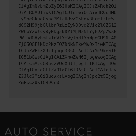
CiAgImNvbmZpZyI6IHsKICAgICJtZXRob2Qi
OiAiR0VUIiwKICAgICJ1cmwiOiAiaHR0cHM6
Ly9hcGkueC5ha3MtcHJvZC5hdWRhcmlzLm5l
dC92MS9jbGllbnRzLzIyNDQvd2Vic2l0ZS12
ZWhpY2xlcy8yNDgzNDYlMjMxNTYyP2ZpZWxk
PWludGVybmFsTnVtYmVyJndlYnNpdGU9NjA0
ZjQ5OGFlNDc2NzE0ZDNkNTkwMWQxIiwKICAg
ICJoZWFkZXJzIjoge30sCiAgICAiYm9keSI6
IG51bGwsCiAgICAiZXhwZWN0IjogewogICAg
ICAicmVzcG9uc2VUeXBlIjogIiIKICAgIH0s
CiAgICAidGltZW91dCI6IDAsCiAgICAicHJv
Z3Jlc3MiOiBudWxsLAogICAgInJpc2t5Ijog
ZmFsc2UKICB9Cn0=