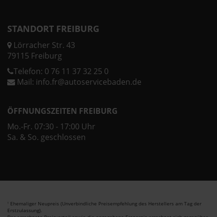
STANDORT FREIBURG
Lörracher Str. 43
79115 Freiburg
Telefon:
0 76 11 37 32 25 0
Mail:
info.fr@autoservicebaden.de
ÖFFNUNGSZEITEN FREIBURG
Mo.-Fr. 07:30 - 17:00 Uhr
Sa. & So. geschlossen
Ehemaliger Neupreis (Unverbindliche Preisempfehlung des Herstellers am Tag der
1
Erstzulassung).