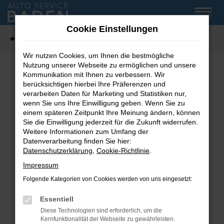
Zum
MENÜ
Hauptinhalt
Cookie Einstellungen
springen
Startseite
Fahrzeug-Showroom
Wir nutzen Cookies, um Ihnen die bestmögliche
Nutzung unserer Webseite zu ermöglichen und unsere
Kommunikation mit Ihnen zu verbessern. Wir
Fehler: Network Error
berücksichtigen hierbei Ihre Präferenzen und
verarbeiten Daten für Marketing und Statistiken nur,
wenn Sie uns Ihre Einwilligung geben. Wenn Sie zu
Beim Laden ist ein Fehler aufgetreten.
einem späteren Zeitpunkt Ihre Meinung ändern, können
Hier sind ein paar Tipps, die dir helfen können:
Sie die Einwilligung jederzeit für die Zukunft widerrufen.
Weitere Informationen zum Umfang der
Überprüfe deine Firewall und deine
Datenverarbeitung finden Sie hier:
Internetverbindung.
Datenschutzerklärung
,
Cookie-Richtlinie
.
Laden andere Webseiten, zum Beispiel deine
Impressum
Suchmaschine?
Folgende Kategorien von Cookies werden von uns eingesetzt:
Prüfe deine Browsererweiterungen.
Manche Erweiterungen, wie Werbeblocker,
Essentiell
können das Laden bestimmter Seiten
Diese Technologien sind erforderlich, um die
verhindern. Funktioniert die Seite in einem
Kernfunktionalität der Webseite zu gewährleisten.