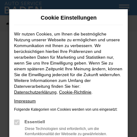
Zum
MENÜ
Hauptinhalt
Cookie Einstellungen
springen
Startseite
Fahrzeug-Showroom
Wir nutzen Cookies, um Ihnen die bestmögliche
Nutzung unserer Webseite zu ermöglichen und unsere
Kommunikation mit Ihnen zu verbessern. Wir
Fehler: Network Error
berücksichtigen hierbei Ihre Präferenzen und
verarbeiten Daten für Marketing und Statistiken nur,
wenn Sie uns Ihre Einwilligung geben. Wenn Sie zu
Beim Laden ist ein Fehler aufgetreten.
einem späteren Zeitpunkt Ihre Meinung ändern, können
Hier sind ein paar Tipps, die dir helfen können:
Sie die Einwilligung jederzeit für die Zukunft widerrufen.
Weitere Informationen zum Umfang der
Überprüfe deine Firewall und deine
Datenverarbeitung finden Sie hier:
Internetverbindung.
Datenschutzerklärung
,
Cookie-Richtlinie
.
Laden andere Webseiten, zum Beispiel deine
Impressum
Suchmaschine?
Folgende Kategorien von Cookies werden von uns eingesetzt:
Prüfe deine Browsererweiterungen.
Manche Erweiterungen, wie Werbeblocker,
Essentiell
können das Laden bestimmter Seiten
Diese Technologien sind erforderlich, um die
verhindern. Funktioniert die Seite in einem
Kernfunktionalität der Webseite zu gewährleisten.