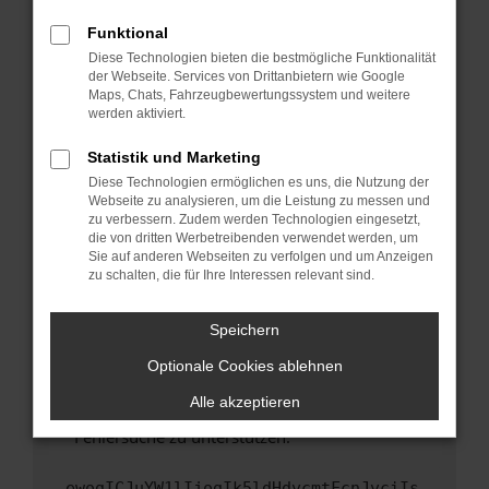
anderen Browser oder in einem privaten
Fenster?
Funktional
Starte dein Gerät neu.
Diese Technologien bieten die bestmögliche Funktionalität
der Webseite. Services von Drittanbietern wie Google
Das kann manchmal helfen, vorübergehende
Maps, Chats, Fahrzeugbewertungssystem und weitere
Probleme zu beheben.
werden aktiviert.
Stelle sicher, dass dein Browser und dein
Statistik und Marketing
Betriebssystem auf dem neuesten Stand
Diese Technologien ermöglichen es uns, die Nutzung der
sind.
Webseite zu analysieren, um die Leistung zu messen und
Veraltete Software birgt nicht nur ein
zu verbessern. Zudem werden Technologien eingesetzt,
Sicherheitsrisiko, sondern kann auch dazu
die von dritten Werbetreibenden verwendet werden, um
führen, dass bestimmte Funktionen nicht mehr
Sie auf anderen Webseiten zu verfolgen und um Anzeigen
zu schalten, die für Ihre Interessen relevant sind.
unterstützt werden.
Wende dich an den Webseitenbetreiber.
Speichern
Wenn du alle oben genannten Schritte versucht
hast, kontaktiere uns bitte. Wir werden
Optionale Cookies ablehnen
versuchen, das Problem zu beheben. Du kannst
Alle akzeptieren
uns diesen Text schicken, um uns bei der
Fehlersuche zu unterstützen:
ewogICJuYW1lIjogIk5ldHdvcmtFcnJvciIs