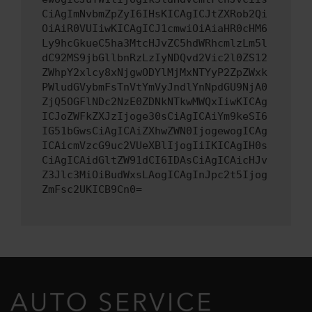
CiAgImNvbmZpZyI6IHsKICAgICJtZXRob2Qi
OiAiR0VUIiwKICAgICJ1cmwiOiAiaHR0cHM6
Ly9hcGkueC5ha3MtcHJvZC5hdWRhcmlzLm5l
dC92MS9jbGllbnRzLzIyNDQvd2Vic2l0ZS12
ZWhpY2xlcy8xNjgwODYlMjMxNTYyP2ZpZWxk
PWludGVybmFsTnVtYmVyJndlYnNpdGU9NjA0
ZjQ5OGFlNDc2NzE0ZDNkNTkwMWQxIiwKICAg
ICJoZWFkZXJzIjoge30sCiAgICAiYm9keSI6
IG51bGwsCiAgICAiZXhwZWN0IjogewogICAg
ICAicmVzcG9uc2VUeXBlIjogIiIKICAgIH0s
CiAgICAidGltZW91dCI6IDAsCiAgICAicHJv
Z3Jlc3MiOiBudWxsLAogICAgInJpc2t5Ijog
ZmFsc2UKICB9Cn0=