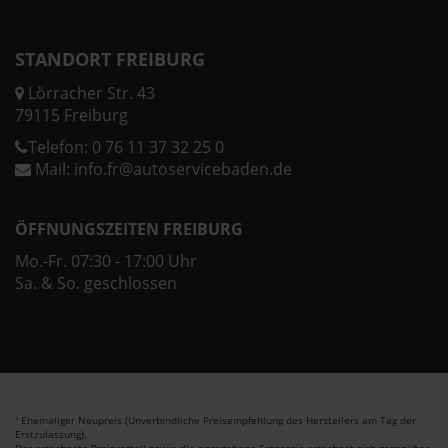
STANDORT FREIBURG
Lörracher Str. 43
79115 Freiburg
Telefon:
0 76 11 37 32 25 0
Mail:
info.fr@autoservicebaden.de
ÖFFNUNGSZEITEN FREIBURG
Mo.-Fr. 07:30 - 17:00 Uhr
Sa. & So. geschlossen
Ehemaliger Neupreis (Unverbindliche Preisempfehlung des Herstellers am Tag der
1
Erstzulassung).