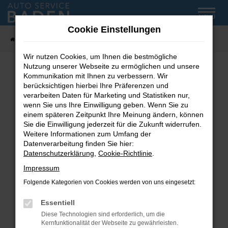
Zum
MENÜ
Hauptinhalt
Cookie Einstellungen
springen
Startseite
Fahrzeug-Showroom
Wir nutzen Cookies, um Ihnen die bestmögliche
Nutzung unserer Webseite zu ermöglichen und unsere
Kommunikation mit Ihnen zu verbessern. Wir
Fehler: Network Error
berücksichtigen hierbei Ihre Präferenzen und
verarbeiten Daten für Marketing und Statistiken nur,
wenn Sie uns Ihre Einwilligung geben. Wenn Sie zu
Beim Laden ist ein Fehler aufgetreten.
einem späteren Zeitpunkt Ihre Meinung ändern, können
Hier sind ein paar Tipps, die dir helfen können:
Sie die Einwilligung jederzeit für die Zukunft widerrufen.
Weitere Informationen zum Umfang der
Überprüfe deine Firewall und deine
Datenverarbeitung finden Sie hier:
Internetverbindung.
Datenschutzerklärung
,
Cookie-Richtlinie
.
Laden andere Webseiten, zum Beispiel deine
Impressum
Suchmaschine?
Folgende Kategorien von Cookies werden von uns eingesetzt:
Prüfe deine Browsererweiterungen.
Manche Erweiterungen, wie Werbeblocker,
Essentiell
können das Laden bestimmter Seiten
Diese Technologien sind erforderlich, um die
verhindern. Funktioniert die Seite in einem
Kernfunktionalität der Webseite zu gewährleisten.