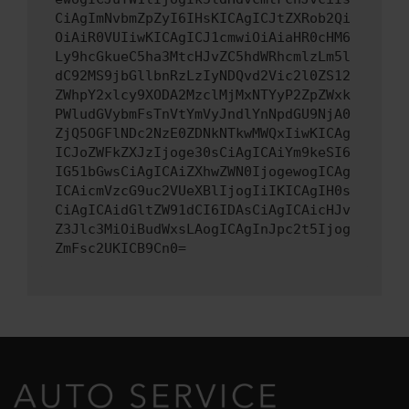
CiAgImNvbmZpZyI6IHsKICAgICJtZXRob2Qi
OiAiR0VUIiwKICAgICJ1cmwiOiAiaHR0cHM6
Ly9hcGkueC5ha3MtcHJvZC5hdWRhcmlzLm5l
dC92MS9jbGllbnRzLzIyNDQvd2Vic2l0ZS12
ZWhpY2xlcy9XODA2MzclMjMxNTYyP2ZpZWxk
PWludGVybmFsTnVtYmVyJndlYnNpdGU9NjA0
ZjQ5OGFlNDc2NzE0ZDNkNTkwMWQxIiwKICAg
ICJoZWFkZXJzIjoge30sCiAgICAiYm9keSI6
IG51bGwsCiAgICAiZXhwZWN0IjogewogICAg
ICAicmVzcG9uc2VUeXBlIjogIiIKICAgIH0s
CiAgICAidGltZW91dCI6IDAsCiAgICAicHJv
Z3Jlc3MiOiBudWxsLAogICAgInJpc2t5Ijog
ZmFsc2UKICB9Cn0=