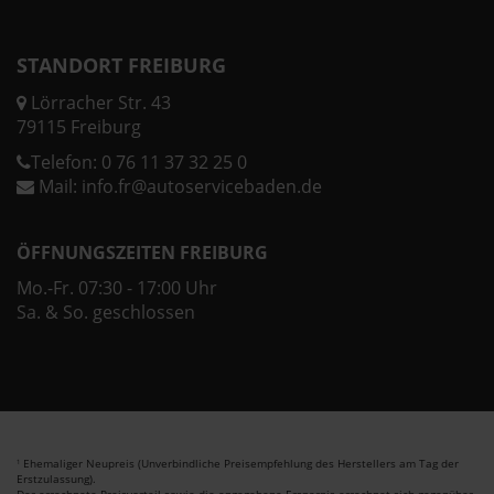
STANDORT FREIBURG
Lörracher Str. 43
79115 Freiburg
Telefon:
0 76 11 37 32 25 0
Mail:
info.fr@autoservicebaden.de
ÖFFNUNGSZEITEN FREIBURG
Mo.-Fr. 07:30 - 17:00 Uhr
Sa. & So. geschlossen
Ehemaliger Neupreis (Unverbindliche Preisempfehlung des Herstellers am Tag der
1
Erstzulassung).