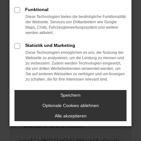
anderen Browser oder in einem privaten
Fenster?
Funktional
Starte dein Gerät neu.
Diese Technologien bieten die bestmögliche Funktionalität
der Webseite. Services von Drittanbietern wie Google
Das kann manchmal helfen, vorübergehende
Maps, Chats, Fahrzeugbewertungssystem und weitere
Probleme zu beheben.
werden aktiviert.
Stelle sicher, dass dein Browser und dein
Statistik und Marketing
Betriebssystem auf dem neuesten Stand
Diese Technologien ermöglichen es uns, die Nutzung der
sind.
Webseite zu analysieren, um die Leistung zu messen und
Veraltete Software birgt nicht nur ein
zu verbessern. Zudem werden Technologien eingesetzt,
Sicherheitsrisiko, sondern kann auch dazu
die von dritten Werbetreibenden verwendet werden, um
führen, dass bestimmte Funktionen nicht mehr
Sie auf anderen Webseiten zu verfolgen und um Anzeigen
zu schalten, die für Ihre Interessen relevant sind.
unterstützt werden.
Wende dich an den Webseitenbetreiber.
Speichern
Wenn du alle oben genannten Schritte versucht
hast, kontaktiere uns bitte. Wir werden
Optionale Cookies ablehnen
versuchen, das Problem zu beheben. Du kannst
Alle akzeptieren
uns diesen Text schicken, um uns bei der
Fehlersuche zu unterstützen:
ewogICJuYW1lIjogIk5ldHdvcmtFcnJvciIs