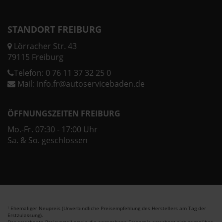
STANDORT FREIBURG
Lörracher Str. 43
79115 Freiburg
Telefon:
0 76 11 37 32 25 0
Mail:
info.fr@autoservicebaden.de
ÖFFNUNGSZEITEN FREIBURG
Mo.-Fr. 07:30 - 17:00 Uhr
Sa. & So. geschlossen
Ehemaliger Neupreis (Unverbindliche Preisempfehlung des Herstellers am Tag der
1
Erstzulassung).