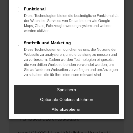
anderen Browser oder in einem privaten
Fenster?
Funktional
Starte dein Gerät neu.
Diese Technologien bieten die bestmögliche Funktionalität
der Webseite. Services von Drittanbietern wie Google
Das kann manchmal helfen, vorübergehende
Maps, Chats, Fahrzeugbewertungssystem und weitere
Probleme zu beheben.
werden aktiviert.
Stelle sicher, dass dein Browser und dein
Statistik und Marketing
Betriebssystem auf dem neuesten Stand
Diese Technologien ermöglichen es uns, die Nutzung der
sind.
Webseite zu analysieren, um die Leistung zu messen und
Veraltete Software birgt nicht nur ein
zu verbessern. Zudem werden Technologien eingesetzt,
Sicherheitsrisiko, sondern kann auch dazu
die von dritten Werbetreibenden verwendet werden, um
führen, dass bestimmte Funktionen nicht mehr
Sie auf anderen Webseiten zu verfolgen und um Anzeigen
zu schalten, die für Ihre Interessen relevant sind.
unterstützt werden.
Wende dich an den Webseitenbetreiber.
Speichern
Wenn du alle oben genannten Schritte versucht
hast, kontaktiere uns bitte. Wir werden
Optionale Cookies ablehnen
versuchen, das Problem zu beheben. Du kannst
Alle akzeptieren
uns diesen Text schicken, um uns bei der
Fehlersuche zu unterstützen:
ewogICJuYW1lIjogIk5ldHdvcmtFcnJvciIs