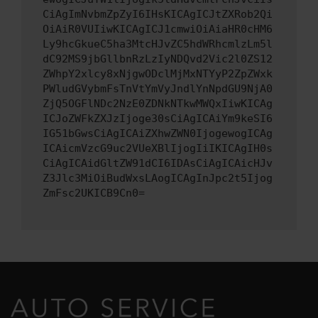
CiAgImNvbmZpZyI6IHsKICAgICJtZXRob2Qi
OiAiR0VUIiwKICAgICJ1cmwiOiAiaHR0cHM6
Ly9hcGkueC5ha3MtcHJvZC5hdWRhcmlzLm5l
dC92MS9jbGllbnRzLzIyNDQvd2Vic2l0ZS12
ZWhpY2xlcy8xNjgwODclMjMxNTYyP2ZpZWxk
PWludGVybmFsTnVtYmVyJndlYnNpdGU9NjA0
ZjQ5OGFlNDc2NzE0ZDNkNTkwMWQxIiwKICAg
ICJoZWFkZXJzIjoge30sCiAgICAiYm9keSI6
IG51bGwsCiAgICAiZXhwZWN0IjogewogICAg
ICAicmVzcG9uc2VUeXBlIjogIiIKICAgIH0s
CiAgICAidGltZW91dCI6IDAsCiAgICAicHJv
Z3Jlc3MiOiBudWxsLAogICAgInJpc2t5Ijog
ZmFsc2UKICB9Cn0=