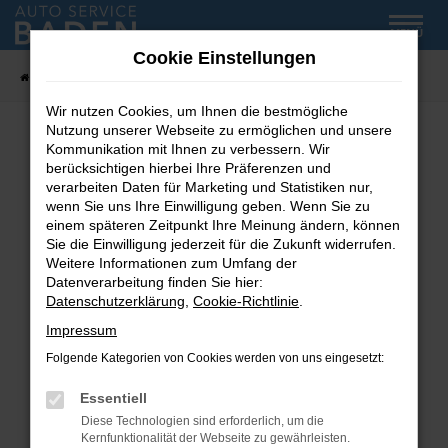
Zum
MENÜ
Hauptinhalt
Cookie Einstellungen
springen
Startseite
Fahrzeug-Showroom
Wir nutzen Cookies, um Ihnen die bestmögliche
Nutzung unserer Webseite zu ermöglichen und unsere
Kommunikation mit Ihnen zu verbessern. Wir
Fehler: Network Error
berücksichtigen hierbei Ihre Präferenzen und
verarbeiten Daten für Marketing und Statistiken nur,
wenn Sie uns Ihre Einwilligung geben. Wenn Sie zu
Beim Laden ist ein Fehler aufgetreten.
einem späteren Zeitpunkt Ihre Meinung ändern, können
Hier sind ein paar Tipps, die dir helfen können:
Sie die Einwilligung jederzeit für die Zukunft widerrufen.
Weitere Informationen zum Umfang der
Überprüfe deine Firewall und deine
Datenverarbeitung finden Sie hier:
Internetverbindung.
Datenschutzerklärung
,
Cookie-Richtlinie
.
Laden andere Webseiten, zum Beispiel deine
Impressum
Suchmaschine?
Folgende Kategorien von Cookies werden von uns eingesetzt:
Prüfe deine Browsererweiterungen.
Manche Erweiterungen, wie Werbeblocker,
Essentiell
können das Laden bestimmter Seiten
Diese Technologien sind erforderlich, um die
verhindern. Funktioniert die Seite in einem
Kernfunktionalität der Webseite zu gewährleisten.