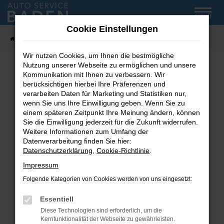
Zum
MENÜ
Hauptinhalt
Cookie Einstellungen
springen
Startseite
Fahrzeug-Showroom
Wir nutzen Cookies, um Ihnen die bestmögliche
Nutzung unserer Webseite zu ermöglichen und unsere
Kommunikation mit Ihnen zu verbessern. Wir
Fehler: Network Error
berücksichtigen hierbei Ihre Präferenzen und
verarbeiten Daten für Marketing und Statistiken nur,
wenn Sie uns Ihre Einwilligung geben. Wenn Sie zu
Beim Laden ist ein Fehler aufgetreten.
einem späteren Zeitpunkt Ihre Meinung ändern, können
Hier sind ein paar Tipps, die dir helfen können:
Sie die Einwilligung jederzeit für die Zukunft widerrufen.
Weitere Informationen zum Umfang der
Überprüfe deine Firewall und deine
Datenverarbeitung finden Sie hier:
Internetverbindung.
Datenschutzerklärung
,
Cookie-Richtlinie
.
Laden andere Webseiten, zum Beispiel deine
Impressum
Suchmaschine?
Folgende Kategorien von Cookies werden von uns eingesetzt:
Prüfe deine Browsererweiterungen.
Manche Erweiterungen, wie Werbeblocker,
Essentiell
können das Laden bestimmter Seiten
Diese Technologien sind erforderlich, um die
verhindern. Funktioniert die Seite in einem
Kernfunktionalität der Webseite zu gewährleisten.