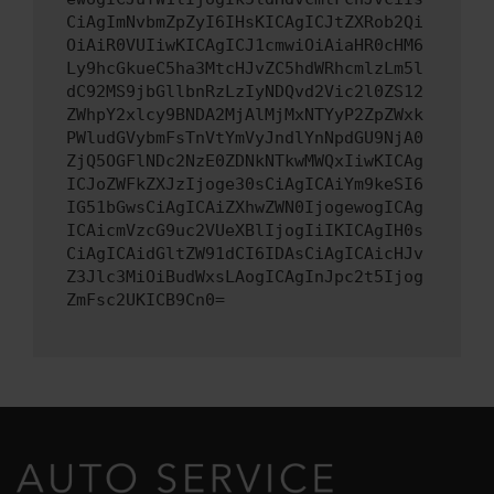
CiAgImNvbmZpZyI6IHsKICAgICJtZXRob2Qi
OiAiR0VUIiwKICAgICJ1cmwiOiAiaHR0cHM6
Ly9hcGkueC5ha3MtcHJvZC5hdWRhcmlzLm5l
dC92MS9jbGllbnRzLzIyNDQvd2Vic2l0ZS12
ZWhpY2xlcy9BNDA2MjAlMjMxNTYyP2ZpZWxk
PWludGVybmFsTnVtYmVyJndlYnNpdGU9NjA0
ZjQ5OGFlNDc2NzE0ZDNkNTkwMWQxIiwKICAg
ICJoZWFkZXJzIjoge30sCiAgICAiYm9keSI6
IG51bGwsCiAgICAiZXhwZWN0IjogewogICAg
ICAicmVzcG9uc2VUeXBlIjogIiIKICAgIH0s
CiAgICAidGltZW91dCI6IDAsCiAgICAicHJv
Z3Jlc3MiOiBudWxsLAogICAgInJpc2t5Ijog
ZmFsc2UKICB9Cn0=