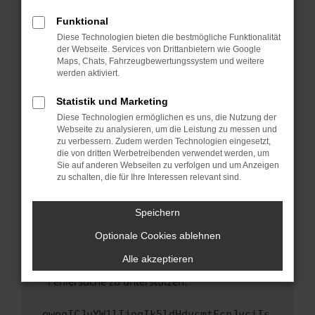
anderen Browser oder in einem privaten
Fenster?
Funktional
Starte dein Gerät neu.
Diese Technologien bieten die bestmögliche Funktionalität
der Webseite. Services von Drittanbietern wie Google
Das kann manchmal helfen, vorübergehende
Maps, Chats, Fahrzeugbewertungssystem und weitere
Probleme zu beheben.
werden aktiviert.
Stelle sicher, dass dein Browser und dein
Statistik und Marketing
Betriebssystem auf dem neuesten Stand
Diese Technologien ermöglichen es uns, die Nutzung der
sind.
Webseite zu analysieren, um die Leistung zu messen und
Veraltete Software birgt nicht nur ein
zu verbessern. Zudem werden Technologien eingesetzt,
Sicherheitsrisiko, sondern kann auch dazu
die von dritten Werbetreibenden verwendet werden, um
führen, dass bestimmte Funktionen nicht mehr
Sie auf anderen Webseiten zu verfolgen und um Anzeigen
zu schalten, die für Ihre Interessen relevant sind.
unterstützt werden.
Wende dich an den Webseitenbetreiber.
Speichern
Wenn du alle oben genannten Schritte versucht
hast, kontaktiere uns bitte. Wir werden
Optionale Cookies ablehnen
versuchen, das Problem zu beheben. Du kannst
Alle akzeptieren
uns diesen Text schicken, um uns bei der
Fehlersuche zu unterstützen:
ewogICJuYW1lIjogIk5ldHdvcmtFcnJvciIs