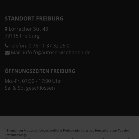
STANDORT FREIBURG
Lörracher Str. 43
79115 Freiburg
Telefon:
0 76 11 37 32 25 0
Mail:
info.fr@autoservicebaden.de
ÖFFNUNGSZEITEN FREIBURG
Mo.-Fr. 07:30 - 17:00 Uhr
Sa. & So. geschlossen
Ehemaliger Neupreis (Unverbindliche Preisempfehlung des Herstellers am Tag der
1
Erstzulassung).