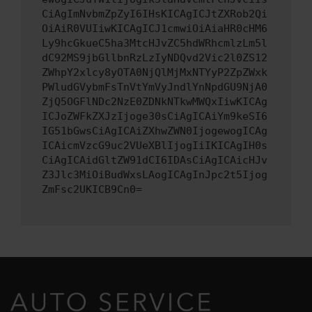
CiAgImNvbmZpZyI6IHsKICAgICJtZXRob2Qi
OiAiR0VUIiwKICAgICJ1cmwiOiAiaHR0cHM6
Ly9hcGkueC5ha3MtcHJvZC5hdWRhcmlzLm5l
dC92MS9jbGllbnRzLzIyNDQvd2Vic2l0ZS12
ZWhpY2xlcy8yOTA0NjQlMjMxNTYyP2ZpZWxk
PWludGVybmFsTnVtYmVyJndlYnNpdGU9NjA0
ZjQ5OGFlNDc2NzE0ZDNkNTkwMWQxIiwKICAg
ICJoZWFkZXJzIjoge30sCiAgICAiYm9keSI6
IG51bGwsCiAgICAiZXhwZWN0IjogewogICAg
ICAicmVzcG9uc2VUeXBlIjogIiIKICAgIH0s
CiAgICAidGltZW91dCI6IDAsCiAgICAicHJv
Z3Jlc3MiOiBudWxsLAogICAgInJpc2t5Ijog
ZmFsc2UKICB9Cn0=