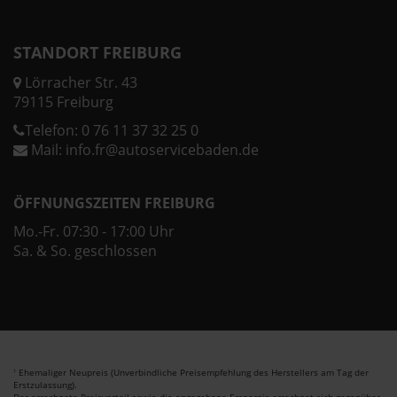
STANDORT FREIBURG
Lörracher Str. 43
79115 Freiburg
Telefon:
0 76 11 37 32 25 0
Mail:
info.fr@autoservicebaden.de
ÖFFNUNGSZEITEN FREIBURG
Mo.-Fr. 07:30 - 17:00 Uhr
Sa. & So. geschlossen
Ehemaliger Neupreis (Unverbindliche Preisempfehlung des Herstellers am Tag der
1
Erstzulassung).