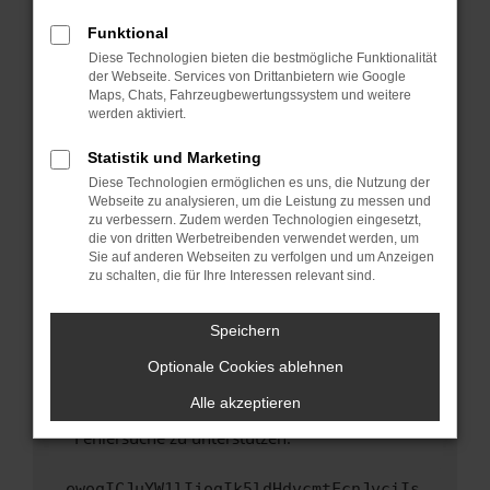
anderen Browser oder in einem privaten
Fenster?
Funktional
Starte dein Gerät neu.
Diese Technologien bieten die bestmögliche Funktionalität
der Webseite. Services von Drittanbietern wie Google
Das kann manchmal helfen, vorübergehende
Maps, Chats, Fahrzeugbewertungssystem und weitere
Probleme zu beheben.
werden aktiviert.
Stelle sicher, dass dein Browser und dein
Statistik und Marketing
Betriebssystem auf dem neuesten Stand
Diese Technologien ermöglichen es uns, die Nutzung der
sind.
Webseite zu analysieren, um die Leistung zu messen und
Veraltete Software birgt nicht nur ein
zu verbessern. Zudem werden Technologien eingesetzt,
Sicherheitsrisiko, sondern kann auch dazu
die von dritten Werbetreibenden verwendet werden, um
führen, dass bestimmte Funktionen nicht mehr
Sie auf anderen Webseiten zu verfolgen und um Anzeigen
zu schalten, die für Ihre Interessen relevant sind.
unterstützt werden.
Wende dich an den Webseitenbetreiber.
Speichern
Wenn du alle oben genannten Schritte versucht
hast, kontaktiere uns bitte. Wir werden
Optionale Cookies ablehnen
versuchen, das Problem zu beheben. Du kannst
Alle akzeptieren
uns diesen Text schicken, um uns bei der
Fehlersuche zu unterstützen:
ewogICJuYW1lIjogIk5ldHdvcmtFcnJvciIs