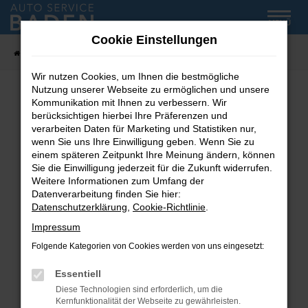
Zum
MENÜ
Hauptinhalt
Cookie Einstellungen
springen
Startseite
Fahrzeug-Showroom
Wir nutzen Cookies, um Ihnen die bestmögliche
Nutzung unserer Webseite zu ermöglichen und unsere
Kommunikation mit Ihnen zu verbessern. Wir
Fehler: Network Error
berücksichtigen hierbei Ihre Präferenzen und
verarbeiten Daten für Marketing und Statistiken nur,
wenn Sie uns Ihre Einwilligung geben. Wenn Sie zu
Beim Laden ist ein Fehler aufgetreten.
einem späteren Zeitpunkt Ihre Meinung ändern, können
Hier sind ein paar Tipps, die dir helfen können:
Sie die Einwilligung jederzeit für die Zukunft widerrufen.
Weitere Informationen zum Umfang der
Überprüfe deine Firewall und deine
Datenverarbeitung finden Sie hier:
Internetverbindung.
Datenschutzerklärung
,
Cookie-Richtlinie
.
Laden andere Webseiten, zum Beispiel deine
Impressum
Suchmaschine?
Folgende Kategorien von Cookies werden von uns eingesetzt:
Prüfe deine Browsererweiterungen.
Manche Erweiterungen, wie Werbeblocker,
Essentiell
können das Laden bestimmter Seiten
Diese Technologien sind erforderlich, um die
verhindern. Funktioniert die Seite in einem
Kernfunktionalität der Webseite zu gewährleisten.