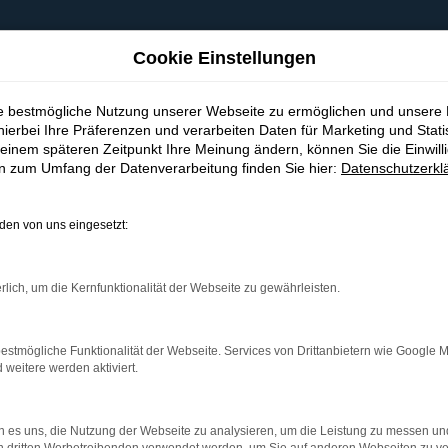
Cookie Einstellungen
ie bestmögliche Nutzung unserer Webseite zu ermöglichen und unsere
hierbei Ihre Präferenzen und verarbeiten Daten für Marketing und Stati
einem späteren Zeitpunkt Ihre Meinung ändern, können Sie die Einwillig
en zum Umfang der Datenverarbeitung finden Sie hier:
Datenschutzerkl
en von uns eingesetzt:
indung.
hine?
rlich, um die Kernfunktionalität der Webseite zu gewährleisten.
aden bestimmter Seiten verhindern. Funktioniert die Seite in e
estmögliche Funktionalität der Webseite. Services von Drittanbietern wie Google 
eitere werden aktiviert.
 zu beheben.
bssystem auf dem neuesten Stand sind.
 es uns, die Nutzung der Webseite zu analysieren, um die Leistung zu messen u
ko, sondern kann auch dazu führen, dass bestimmte Funktionen nic