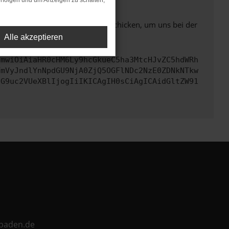
rfolgen und um Anzeigen zu schalten,
ben. Du kannst uns diesen Text schicken, um uns bei der
Alle akzeptieren
cmwiOiAiaHR0cHM6Ly9hcGkueC5ha3MtcHJvZC5hdWRh
YmVyJndlYnNpdGU9NjA0ZjQ5OGFlNDc2NzE0ZDNkNTkw
cG9uc2VUeXBlIjogIiIKICAgIH0sCiAgICAidGltZW91
ebaden.de