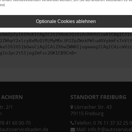
on dritten Werbetreibenden verwendet werden, um Sie auf anderen Webseiten zu ve
ind.
ontaktiere uns bitte. Wir werden versuchen, das Problem zu behe
Optionale Cookies ablehnen
vbmZpZyI6IHsKICAgICJtZXRob2QiOiAiR0VUIiwKICAgICJ1
2ZWhpY2xlcy8xMzQlMjMyMDc3P2ZpZWxkPWludGVybmFsTnVt
keSI6IG51bGwsCiAgICAiZXhwZWN0IjogewogICAgICAicmVz
gInJpc2t5IjogZmFsc2UKICB9Cn0=
 ACHERN
STANDORT FREIBURG
r. 2/1
Lörracher Str. 43
n
79115 Freiburg
78 41 60 00-70
Telefon:
0 76 11 37 32 25 0
@autoservicebaden.de
Mail:
info.fr@autoservic