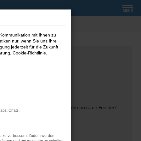
MENÜ
 Kommunikation mit Ihnen zu
stiken nur, wenn Sie uns Ihre
ung jederzeit für die Zukunft
ärung
,
Cookie-Richtlinie
.
inem anderen Browser oder in einem privaten Fenster?
Maps, Chats,
nd zu verbessern. Zudem werden
ht mehr unterstützt werden.