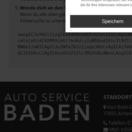
Technologien eingesetzt, die v
die für Ihre Interessen relevant s
Wende dich an den Webseitenbetreiber.
Wenn du alle oben genannten Schritte versucht hast, k
Fehlersuche zu unterstützen:
Speichern
ewogICJuYW1lIjogIk5ldHdvcmtFcnJvciIsCiAgImN
cmlzLm5ldC92MS9jbGllbnRzLzIyNDQvd2Vic2l0ZS1
MWQxIiwKICAgICJoZWFkZXJzIjoge30sCiAgICAiYm9
dCI6IDAsCiAgICAicHJvZ3Jlc3MiOiBudWxsLAogICA
STANDORT
Karl-Bold-St
77855 Acher
Telefon:
0 
Mail:
info