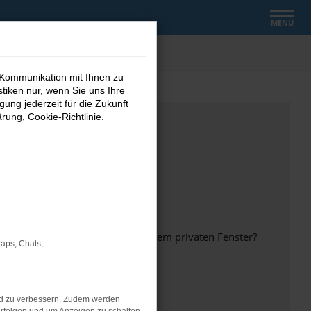
MENÜ
 Kommunikation mit Ihnen zu
stiken nur, wenn Sie uns Ihre
ung jederzeit für die Zukunft
ärung
,
Cookie-Richtlinie
.
inem anderen Browser oder in einem privaten Fenster?
Maps, Chats,
nd zu verbessern. Zudem werden
ht mehr unterstützt werden.