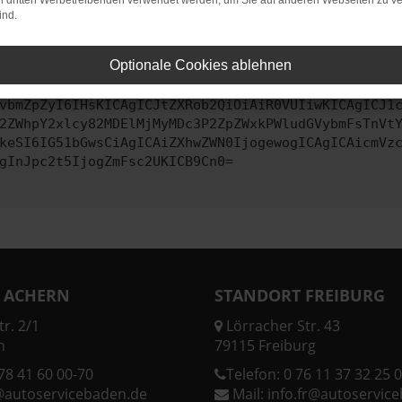
on dritten Werbetreibenden verwendet werden, um Sie auf anderen Webseiten zu ve
ind.
ontaktiere uns bitte. Wir werden versuchen, das Problem zu behe
Optionale Cookies ablehnen
vbmZpZyI6IHsKICAgICJtZXRob2QiOiAiR0VUIiwKICAgICJ1
2ZWhpY2xlcy82MDElMjMyMDc3P2ZpZWxkPWludGVybmFsTnVt
keSI6IG51bGwsCiAgICAiZXhwZWN0IjogewogICAgICAicmVz
gInJpc2t5IjogZmFsc2UKICB9Cn0=
 ACHERN
STANDORT FREIBURG
r. 2/1
Lörracher Str. 43
n
79115 Freiburg
78 41 60 00-70
Telefon:
0 76 11 37 32 25 0
@autoservicebaden.de
Mail:
info.fr@autoservic