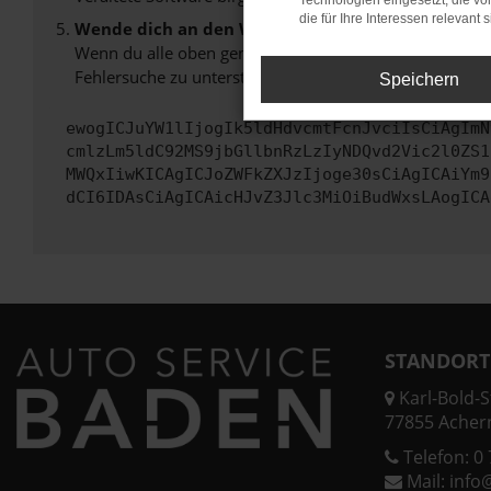
Technologien eingesetzt, die v
die für Ihre Interessen relevant s
Wende dich an den Webseitenbetreiber.
Wenn du alle oben genannten Schritte versucht hast, k
Fehlersuche zu unterstützen:
Speichern
ewogICJuYW1lIjogIk5ldHdvcmtFcnJvciIsCiAgImN
cmlzLm5ldC92MS9jbGllbnRzLzIyNDQvd2Vic2l0ZS1
MWQxIiwKICAgICJoZWFkZXJzIjoge30sCiAgICAiYm9
dCI6IDAsCiAgICAicHJvZ3Jlc3MiOiBudWxsLAogICA
STANDORT
Karl-Bold-St
77855 Acher
Telefon:
0 
Mail:
info