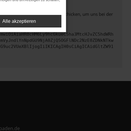
rfolgen und um Anzeigen zu schalten,
ben. Du kannst uns diesen Text schicken, um uns bei der
Alle akzeptieren
cmwiOiAiaHR0cHM6Ly9hcGkueC5ha3MtcHJvZC5hdWRh
YmVyJndlYnNpdGU9NjA0ZjQ5OGFlNDc2NzE0ZDNkNTkw
cG9uc2VUeXBlIjogIiIKICAgIH0sCiAgICAidGltZW91
ebaden.de