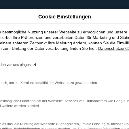
Cookie Einstellungen
ie bestmögliche Nutzung unserer Webseite zu ermöglichen und unsere
hierbei Ihre Präferenzen und verarbeiten Daten für Marketing und Stati
einem späteren Zeitpunkt Ihre Meinung ändern, können Sie die Einwillig
en zum Umfang der Datenverarbeitung finden Sie hier:
Datenschutzerkl
en von uns eingesetzt:
indung.
hine?
rlich, um die Kernfunktionalität der Webseite zu gewährleisten.
aden bestimmter Seiten verhindern. Funktioniert die Seite in e
estmögliche Funktionalität der Webseite. Services von Drittanbietern wie Google 
eitere werden aktiviert.
 zu beheben.
bssystem auf dem neuesten Stand sind.
 es uns, die Nutzung der Webseite zu analysieren, um die Leistung zu messen u
ko, sondern kann auch dazu führen, dass bestimmte Funktionen nic