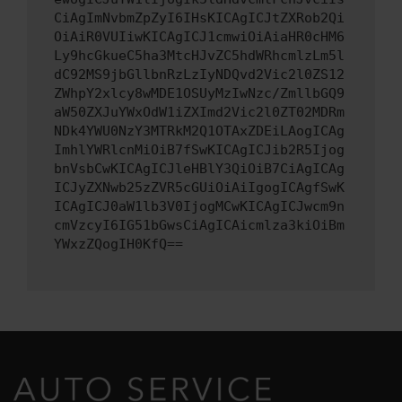
CiAgImNvbmZpZyI6IHsKICAgICJtZXRob2Qi
OiAiR0VUIiwKICAgICJ1cmwiOiAiaHR0cHM6
Ly9hcGkueC5ha3MtcHJvZC5hdWRhcmlzLm5l
dC92MS9jbGllbnRzLzIyNDQvd2Vic2l0ZS12
ZWhpY2xlcy8wMDE1OSUyMzIwNzc/ZmllbGQ9
aW50ZXJuYWxOdW1iZXImd2Vic2l0ZT02MDRm
NDk4YWU0NzY3MTRkM2Q1OTAxZDEiLAogICAg
ImhlYWRlcnMiOiB7fSwKICAgICJib2R5Ijog
bnVsbCwKICAgICJleHBlY3QiOiB7CiAgICAg
ICJyZXNwb25zZVR5cGUiOiAiIgogICAgfSwK
ICAgICJ0aW1lb3V0IjogMCwKICAgICJwcm9n
cmVzcyI6IG51bGwsCiAgICAicmlza3kiOiBm
YWxzZQogIH0KfQ==