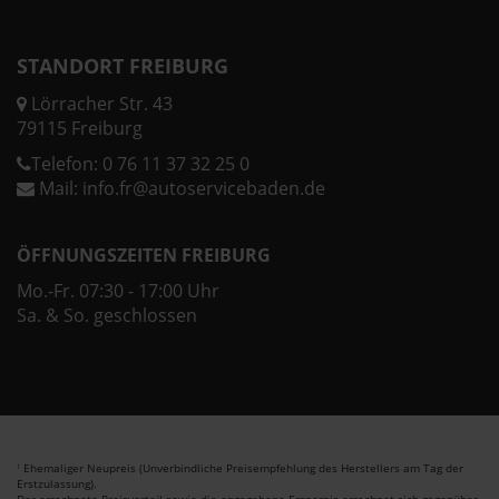
STANDORT FREIBURG
Lörracher Str. 43
79115 Freiburg
Telefon:
0 76 11 37 32 25 0
Mail:
info.fr@autoservicebaden.de
ÖFFNUNGSZEITEN FREIBURG
Mo.-Fr. 07:30 - 17:00 Uhr
Sa. & So. geschlossen
Ehemaliger Neupreis (Unverbindliche Preisempfehlung des Herstellers am Tag der
1
Erstzulassung).