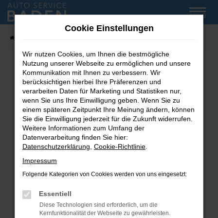
Zum
MENÜ
Hauptinhalt
Cookie Einstellungen
springen
Startseite
Fahrzeug-Showroom
Wir nutzen Cookies, um Ihnen die bestmögliche
Nutzung unserer Webseite zu ermöglichen und unsere
Kommunikation mit Ihnen zu verbessern. Wir
Fehler: Network Error
berücksichtigen hierbei Ihre Präferenzen und
verarbeiten Daten für Marketing und Statistiken nur,
wenn Sie uns Ihre Einwilligung geben. Wenn Sie zu
Beim Laden ist ein Fehler aufgetreten.
einem späteren Zeitpunkt Ihre Meinung ändern, können
Hier sind ein paar Tipps, die dir helfen können:
Sie die Einwilligung jederzeit für die Zukunft widerrufen.
Weitere Informationen zum Umfang der
Überprüfe deine Firewall und deine
Datenverarbeitung finden Sie hier:
Internetverbindung.
Datenschutzerklärung
,
Cookie-Richtlinie
.
Laden andere Webseiten, zum Beispiel deine
Impressum
Suchmaschine?
Folgende Kategorien von Cookies werden von uns eingesetzt:
Prüfe deine Browsererweiterungen.
Manche Erweiterungen, wie Werbeblocker,
Essentiell
können das Laden bestimmter Seiten
Diese Technologien sind erforderlich, um die
verhindern. Funktioniert die Seite in einem
Kernfunktionalität der Webseite zu gewährleisten.