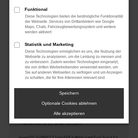
anderen Browser oder in einem privaten
Fenster?
Funktional
Starte dein Gerät neu.
Diese Technologien bieten die bestmögliche Funktionalität
der Webseite. Services von Drittanbietern wie Google
Das kann manchmal helfen, vorübergehende
Maps, Chats, Fahrzeugbewertungssystem und weitere
Probleme zu beheben.
werden aktiviert.
Stelle sicher, dass dein Browser und dein
Statistik und Marketing
Betriebssystem auf dem neuesten Stand
Diese Technologien ermöglichen es uns, die Nutzung der
sind.
Webseite zu analysieren, um die Leistung zu messen und
Veraltete Software birgt nicht nur ein
zu verbessern. Zudem werden Technologien eingesetzt,
Sicherheitsrisiko, sondern kann auch dazu
die von dritten Werbetreibenden verwendet werden, um
führen, dass bestimmte Funktionen nicht mehr
Sie auf anderen Webseiten zu verfolgen und um Anzeigen
zu schalten, die für Ihre Interessen relevant sind.
unterstützt werden.
Wende dich an den Webseitenbetreiber.
Speichern
Wenn du alle oben genannten Schritte versucht
hast, kontaktiere uns bitte. Wir werden
Optionale Cookies ablehnen
versuchen, das Problem zu beheben. Du kannst
Alle akzeptieren
uns diesen Text schicken, um uns bei der
Fehlersuche zu unterstützen:
ewogICJuYW1lIjogIk5ldHdvcmtFcnJvciIs