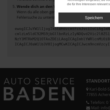
Technologien eingesetzt, die v
die für Ihre Interessen relevant s
Wende dich an den Webseitenbetreiber.
Wenn du alle oben genannten Schritte versucht hast, k
Fehlersuche zu unterstützen:
Speichern
ewogICJuYW1lIjogIk5ldHdvcmtFcnJvciIsCiAgImN
cmlzLm5ldC92MS9jbGllbnRzLzIyNDQvd2Vic2l0ZS1
NzY3MTRkM2Q1OTAxZDEiLAogICAgImhlYWRlcnMiOiB
ICAgICJ0aW1lb3V0IjogMCwKICAgICJwcm9ncmVzcyI
STANDORT
Karl-Bold-St
77855 Acher
Telefon:
0 
Mail:
info