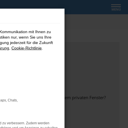
MENÜ
 Kommunikation mit Ihnen zu
stiken nur, wenn Sie uns Ihre
ung jederzeit für die Zukunft
ärung
,
Cookie-Richtlinie
.
inem anderen Browser oder in einem privaten Fenster?
Maps, Chats,
nd zu verbessern. Zudem werden
ht mehr unterstützt werden.