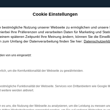
Cookie Einstellungen
ie bestmögliche Nutzung unserer Webseite zu ermöglichen und unsere
hierbei Ihre Präferenzen und verarbeiten Daten für Marketing und Stati
einem späteren Zeitpunkt Ihre Meinung ändern, können Sie die Einwillig
en zum Umfang der Datenverarbeitung finden Sie hier:
Datenschutzerkl
en von uns eingesetzt:
indung.
hine?
rlich, um die Kernfunktionalität der Webseite zu gewährleisten.
aden bestimmter Seiten verhindern. Funktioniert die Seite in e
estmögliche Funktionalität der Webseite. Services von Drittanbietern wie Google 
eitere werden aktiviert.
 zu beheben.
bssystem auf dem neuesten Stand sind.
 es uns, die Nutzung der Webseite zu analysieren, um die Leistung zu messen u
ko, sondern kann auch dazu führen, dass bestimmte Funktionen nic