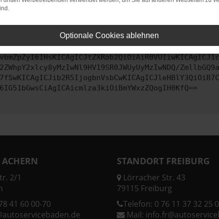
on dritten Werbetreibenden verwendet werden, um Sie auf anderen Webseiten zu ve
ind.
ontaktiere uns bitte. Wir werden versuchen, das Problem zu behe
Optionale Cookies ablehnen
vbmZpZyI6IHsKICAgICJtZXRob2QiOiAiR0VUIiwKICAgICJ1
2ZWhpY2xlcy8yMzIwNl9HV19SR0JWUyUyMzIwNDQ/ZmllbGQ9
7fSwKICAgICJib2R5IjogbnVsbCwKICAgICJleHBlY3QiOiB7
6IG51bGwsCiAgICAicmlza3kiOiBmYWxzZQogIH0KfQ==
 ACHERN
STANDORT FREIBURG
r. 2/1
Lörracher Str. 43
n
79115 Freiburg
78 41 60 00-70
Telefon:
0 76 11 37 32 25 0
@autoservicebaden.de
Mail:
info.fr@autoservic