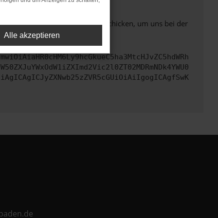
rfolgen und um Anzeigen zu schalten,
ben. Du kannst uns diesen Text schicken, um uns bei der
Alle akzeptieren
cmwiOiAiaHR0cHM6Ly9hcGkueC5ha3MtcHJvZC5hdWRh
aW50ZXJuYWxOdW1iZXImd2Vic2l0ZT02MDRmNDk4YWU0
CiAgICAgICJyZXNwb25zZVR5cGUiOiAiIgogICAgfSwK
ebaden.de