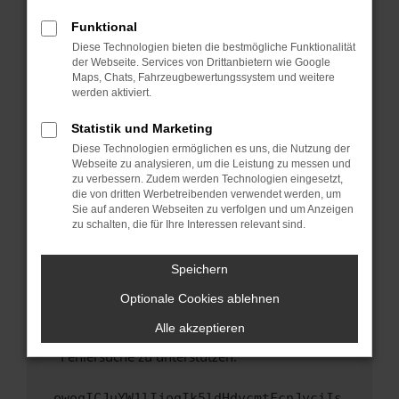
anderen Browser oder in einem privaten
Fenster?
Funktional
Starte dein Gerät neu.
Diese Technologien bieten die bestmögliche Funktionalität
der Webseite. Services von Drittanbietern wie Google
Das kann manchmal helfen, vorübergehende
Maps, Chats, Fahrzeugbewertungssystem und weitere
Probleme zu beheben.
werden aktiviert.
Stelle sicher, dass dein Browser und dein
Statistik und Marketing
Betriebssystem auf dem neuesten Stand
Diese Technologien ermöglichen es uns, die Nutzung der
sind.
Webseite zu analysieren, um die Leistung zu messen und
Veraltete Software birgt nicht nur ein
zu verbessern. Zudem werden Technologien eingesetzt,
Sicherheitsrisiko, sondern kann auch dazu
die von dritten Werbetreibenden verwendet werden, um
führen, dass bestimmte Funktionen nicht mehr
Sie auf anderen Webseiten zu verfolgen und um Anzeigen
zu schalten, die für Ihre Interessen relevant sind.
unterstützt werden.
Wende dich an den Webseitenbetreiber.
Speichern
Wenn du alle oben genannten Schritte versucht
hast, kontaktiere uns bitte. Wir werden
Optionale Cookies ablehnen
versuchen, das Problem zu beheben. Du kannst
Alle akzeptieren
uns diesen Text schicken, um uns bei der
Fehlersuche zu unterstützen:
ewogICJuYW1lIjogIk5ldHdvcmtFcnJvciIs