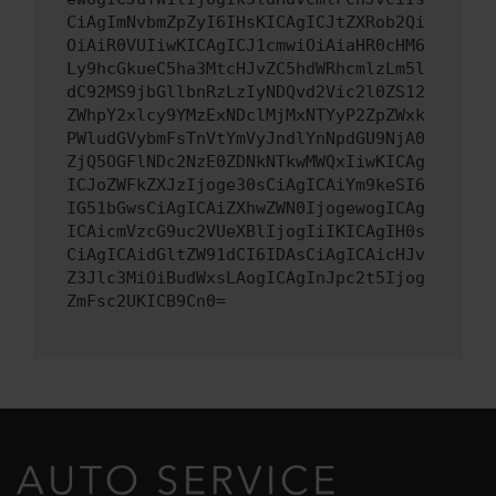
CiAgImNvbmZpZyI6IHsKICAgICJtZXRob2Qi
OiAiR0VUIiwKICAgICJ1cmwiOiAiaHR0cHM6
Ly9hcGkueC5ha3MtcHJvZC5hdWRhcmlzLm5l
dC92MS9jbGllbnRzLzIyNDQvd2Vic2l0ZS12
ZWhpY2xlcy9YMzExNDclMjMxNTYyP2ZpZWxk
PWludGVybmFsTnVtYmVyJndlYnNpdGU9NjA0
ZjQ5OGFlNDc2NzE0ZDNkNTkwMWQxIiwKICAg
ICJoZWFkZXJzIjoge30sCiAgICAiYm9keSI6
IG51bGwsCiAgICAiZXhwZWN0IjogewogICAg
ICAicmVzcG9uc2VUeXBlIjogIiIKICAgIH0s
CiAgICAidGltZW91dCI6IDAsCiAgICAicHJv
Z3Jlc3MiOiBudWxsLAogICAgInJpc2t5Ijog
ZmFsc2UKICB9Cn0=