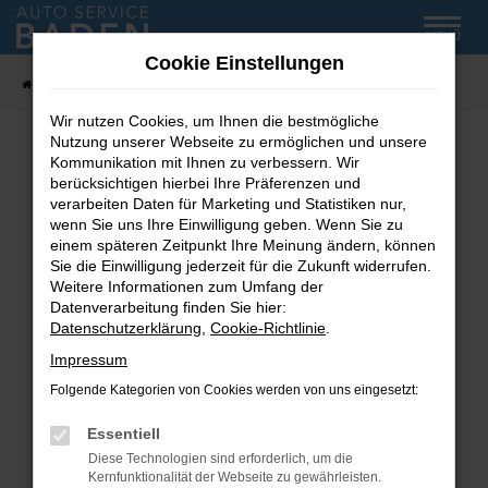
Zum
MENÜ
Hauptinhalt
Cookie Einstellungen
springen
Startseite
Fahrzeug-Showroom
Wir nutzen Cookies, um Ihnen die bestmögliche
Nutzung unserer Webseite zu ermöglichen und unsere
Kommunikation mit Ihnen zu verbessern. Wir
Fehler: Network Error
berücksichtigen hierbei Ihre Präferenzen und
verarbeiten Daten für Marketing und Statistiken nur,
wenn Sie uns Ihre Einwilligung geben. Wenn Sie zu
Beim Laden ist ein Fehler aufgetreten.
einem späteren Zeitpunkt Ihre Meinung ändern, können
Hier sind ein paar Tipps, die dir helfen können:
Sie die Einwilligung jederzeit für die Zukunft widerrufen.
Weitere Informationen zum Umfang der
Überprüfe deine Firewall und deine
Datenverarbeitung finden Sie hier:
Internetverbindung.
Datenschutzerklärung
,
Cookie-Richtlinie
.
Laden andere Webseiten, zum Beispiel deine
Impressum
Suchmaschine?
Folgende Kategorien von Cookies werden von uns eingesetzt:
Prüfe deine Browsererweiterungen.
Manche Erweiterungen, wie Werbeblocker,
Essentiell
können das Laden bestimmter Seiten
Diese Technologien sind erforderlich, um die
verhindern. Funktioniert die Seite in einem
Kernfunktionalität der Webseite zu gewährleisten.