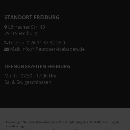
STANDORT FREIBURG
Lörracher Str. 43
79115 Freiburg
Telefon:
0 76 11 37 32 25 0
Mail:
info.fr@autoservicebaden.de
ÖFFNUNGSZEITEN FREIBURG
Mo.-Fr. 07:30 - 17:00 Uhr
Sa. & So. geschlossen
Ehemaliger Neupreis (Unverbindliche Preisempfehlung des Herstellers am Tag der
1
Erstzulassung).