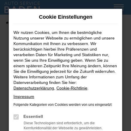
Zum
MENÜ
Hauptinhalt
Cookie Einstellungen
springen
Startseite
Fahrzeug-Showroom
Wir nutzen Cookies, um Ihnen die bestmögliche
Nutzung unserer Webseite zu ermöglichen und unsere
Kommunikation mit Ihnen zu verbessern. Wir
Fehler: Network Error
berücksichtigen hierbei Ihre Präferenzen und
verarbeiten Daten für Marketing und Statistiken nur,
wenn Sie uns Ihre Einwilligung geben. Wenn Sie zu
Beim Laden ist ein Fehler aufgetreten.
einem späteren Zeitpunkt Ihre Meinung ändern, können
Hier sind ein paar Tipps, die dir helfen können:
Sie die Einwilligung jederzeit für die Zukunft widerrufen.
Weitere Informationen zum Umfang der
Überprüfe deine Firewall und deine
Datenverarbeitung finden Sie hier:
Internetverbindung.
Datenschutzerklärung
,
Cookie-Richtlinie
.
Laden andere Webseiten, zum Beispiel deine
Impressum
Suchmaschine?
Folgende Kategorien von Cookies werden von uns eingesetzt:
Prüfe deine Browsererweiterungen.
Manche Erweiterungen, wie Werbeblocker,
Essentiell
können das Laden bestimmter Seiten
Diese Technologien sind erforderlich, um die
verhindern. Funktioniert die Seite in einem
Kernfunktionalität der Webseite zu gewährleisten.