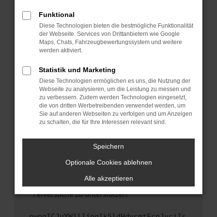
anderen Browser oder in einem privaten
Fenster?
Funktional
Starte dein Gerät neu.
Diese Technologien bieten die bestmögliche Funktionalität
der Webseite. Services von Drittanbietern wie Google
Das kann manchmal helfen, vorübergehende
Maps, Chats, Fahrzeugbewertungssystem und weitere
Probleme zu beheben.
werden aktiviert.
Stelle sicher, dass dein Browser und dein
Statistik und Marketing
Betriebssystem auf dem neuesten Stand
Diese Technologien ermöglichen es uns, die Nutzung der
sind.
Webseite zu analysieren, um die Leistung zu messen und
Veraltete Software birgt nicht nur ein
zu verbessern. Zudem werden Technologien eingesetzt,
Sicherheitsrisiko, sondern kann auch dazu
die von dritten Werbetreibenden verwendet werden, um
führen, dass bestimmte Funktionen nicht mehr
Sie auf anderen Webseiten zu verfolgen und um Anzeigen
zu schalten, die für Ihre Interessen relevant sind.
unterstützt werden.
Wende dich an den Webseitenbetreiber.
Speichern
Wenn du alle oben genannten Schritte versucht
hast, kontaktiere uns bitte. Wir werden
Optionale Cookies ablehnen
versuchen, das Problem zu beheben. Du kannst
Alle akzeptieren
uns diesen Text schicken, um uns bei der
Fehlersuche zu unterstützen:
ewogICJuYW1lIjogIk5ldHdvcmtFcnJvciIs