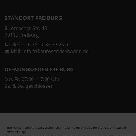
STANDORT FREIBURG
Lörracher Str. 43
79115 Freiburg
Telefon:
0 76 11 37 32 25 0
Mail:
info.fr@autoservicebaden.de
ÖFFNUNGSZEITEN FREIBURG
Mo.-Fr. 07:30 - 17:00 Uhr
Sa. & So. geschlossen
Ehemaliger Neupreis (Unverbindliche Preisempfehlung des Herstellers am Tag der
1
Erstzulassung).