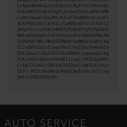
CiAgImNvbmZpZyI6IHsKICAgICJtZXRob2Qi
OiAiR0VUIiwKICAgICJ1cmwiOiAiaHR0cHM6
Ly9hcGkueC5ha3MtcHJvZC5hdWRhcmlzLm5l
dC92MS9jbGllbnRzLzIyNDQvd2Vic2l0ZS12
ZWhpY2xlcy9CNjU4ODIlMjMxNTYyP2ZpZWxk
PWludGVybmFsTnVtYmVyJndlYnNpdGU9NjA0
ZjQ5OGFlNDc2NzE0ZDNkNTkwMWQxIiwKICAg
ICJoZWFkZXJzIjoge30sCiAgICAiYm9keSI6
IG51bGwsCiAgICAiZXhwZWN0IjogewogICAg
ICAicmVzcG9uc2VUeXBlIjogIiIKICAgIH0s
CiAgICAidGltZW91dCI6IDAsCiAgICAicHJv
Z3Jlc3MiOiBudWxsLAogICAgInJpc2t5Ijog
ZmFsc2UKICB9Cn0=