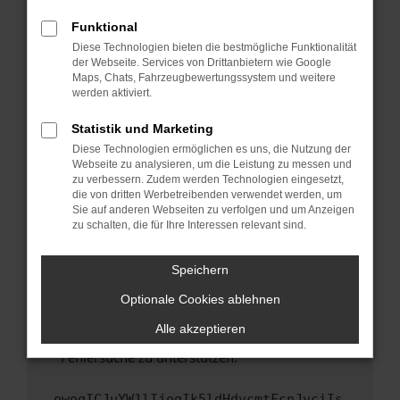
anderen Browser oder in einem privaten
Fenster?
Funktional
Starte dein Gerät neu.
Diese Technologien bieten die bestmögliche Funktionalität
der Webseite. Services von Drittanbietern wie Google
Das kann manchmal helfen, vorübergehende
Maps, Chats, Fahrzeugbewertungssystem und weitere
Probleme zu beheben.
werden aktiviert.
Stelle sicher, dass dein Browser und dein
Statistik und Marketing
Betriebssystem auf dem neuesten Stand
Diese Technologien ermöglichen es uns, die Nutzung der
sind.
Webseite zu analysieren, um die Leistung zu messen und
Veraltete Software birgt nicht nur ein
zu verbessern. Zudem werden Technologien eingesetzt,
Sicherheitsrisiko, sondern kann auch dazu
die von dritten Werbetreibenden verwendet werden, um
führen, dass bestimmte Funktionen nicht mehr
Sie auf anderen Webseiten zu verfolgen und um Anzeigen
zu schalten, die für Ihre Interessen relevant sind.
unterstützt werden.
Wende dich an den Webseitenbetreiber.
Speichern
Wenn du alle oben genannten Schritte versucht
hast, kontaktiere uns bitte. Wir werden
Optionale Cookies ablehnen
versuchen, das Problem zu beheben. Du kannst
Alle akzeptieren
uns diesen Text schicken, um uns bei der
Fehlersuche zu unterstützen:
ewogICJuYW1lIjogIk5ldHdvcmtFcnJvciIs