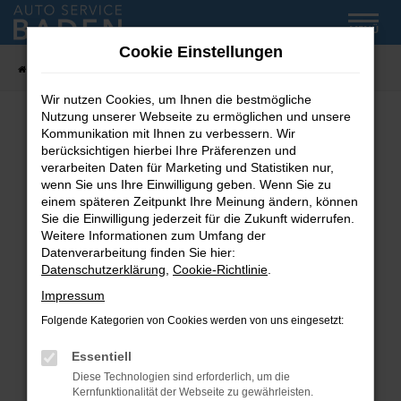
Zum
MENÜ
Hauptinhalt
Cookie Einstellungen
springen
Startseite
Fahrzeug-Showroom
Wir nutzen Cookies, um Ihnen die bestmögliche
Nutzung unserer Webseite zu ermöglichen und unsere
Kommunikation mit Ihnen zu verbessern. Wir
Fehler: Network Error
berücksichtigen hierbei Ihre Präferenzen und
verarbeiten Daten für Marketing und Statistiken nur,
wenn Sie uns Ihre Einwilligung geben. Wenn Sie zu
Beim Laden ist ein Fehler aufgetreten.
einem späteren Zeitpunkt Ihre Meinung ändern, können
Hier sind ein paar Tipps, die dir helfen können:
Sie die Einwilligung jederzeit für die Zukunft widerrufen.
Weitere Informationen zum Umfang der
Überprüfe deine Firewall und deine
Datenverarbeitung finden Sie hier:
Internetverbindung.
Datenschutzerklärung
,
Cookie-Richtlinie
.
Laden andere Webseiten, zum Beispiel deine
Impressum
Suchmaschine?
Folgende Kategorien von Cookies werden von uns eingesetzt:
Prüfe deine Browsererweiterungen.
Manche Erweiterungen, wie Werbeblocker,
Essentiell
können das Laden bestimmter Seiten
Diese Technologien sind erforderlich, um die
verhindern. Funktioniert die Seite in einem
Kernfunktionalität der Webseite zu gewährleisten.