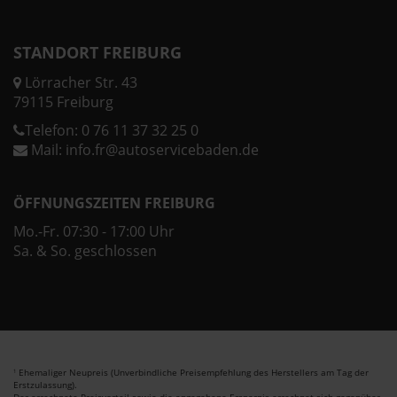
STANDORT FREIBURG
Lörracher Str. 43
79115 Freiburg
Telefon:
0 76 11 37 32 25 0
Mail:
info.fr@autoservicebaden.de
ÖFFNUNGSZEITEN FREIBURG
Mo.-Fr. 07:30 - 17:00 Uhr
Sa. & So. geschlossen
Ehemaliger Neupreis (Unverbindliche Preisempfehlung des Herstellers am Tag der
1
Erstzulassung).