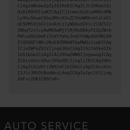
CiAgImNvbmZpZyI6IHsKICAgICJtZXRob2Qi
OiAiR0VUIiwKICAgICJ1cmwiOiAiaHR0cHM6
Ly9hcGkueC5ha3MtcHJvZC5hdWRhcmlzLm5l
dC92MS9jbGllbnRzLzIyNDQvd2Vic2l0ZS12
ZWhpY2xlcy8wMDAwMjYlMjMxODAyP2ZpZWxk
PWludGVybmFsTnVtYmVyJndlYnNpdGU9NjA0
ZjQ5OGFlNDc2NzE0ZDNkNTkwMWQxIiwKICAg
ICJoZWFkZXJzIjoge30sCiAgICAiYm9keSI6
IG51bGwsCiAgICAiZXhwZWN0IjogewogICAg
ICAicmVzcG9uc2VUeXBlIjogIiIKICAgIH0s
CiAgICAidGltZW91dCI6IDAsCiAgICAicHJv
Z3Jlc3MiOiBudWxsLAogICAgInJpc2t5Ijog
ZmFsc2UKICB9Cn0=