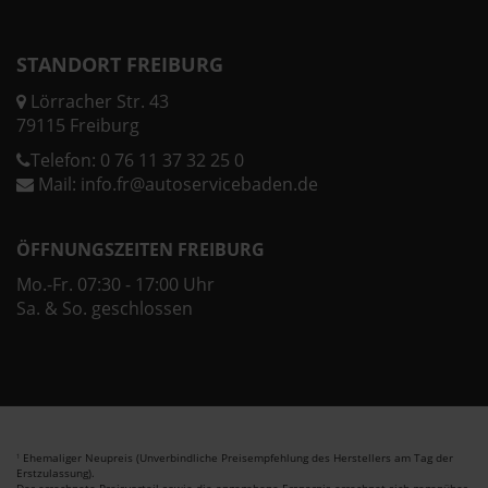
STANDORT FREIBURG
Lörracher Str. 43
79115 Freiburg
Telefon:
0 76 11 37 32 25 0
Mail:
info.fr@autoservicebaden.de
ÖFFNUNGSZEITEN FREIBURG
Mo.-Fr. 07:30 - 17:00 Uhr
Sa. & So. geschlossen
Ehemaliger Neupreis (Unverbindliche Preisempfehlung des Herstellers am Tag der
1
Erstzulassung).