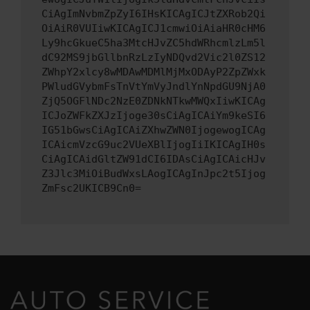
CiAgImNvbmZpZyI6IHsKICAgICJtZXRob2Qi
OiAiR0VUIiwKICAgICJ1cmwiOiAiaHR0cHM6
Ly9hcGkueC5ha3MtcHJvZC5hdWRhcmlzLm5l
dC92MS9jbGllbnRzLzIyNDQvd2Vic2l0ZS12
ZWhpY2xlcy8wMDAwMDMlMjMxODAyP2ZpZWxk
PWludGVybmFsTnVtYmVyJndlYnNpdGU9NjA0
ZjQ5OGFlNDc2NzE0ZDNkNTkwMWQxIiwKICAg
ICJoZWFkZXJzIjoge30sCiAgICAiYm9keSI6
IG51bGwsCiAgICAiZXhwZWN0IjogewogICAg
ICAicmVzcG9uc2VUeXBlIjogIiIKICAgIH0s
CiAgICAidGltZW91dCI6IDAsCiAgICAicHJv
Z3Jlc3MiOiBudWxsLAogICAgInJpc2t5Ijog
ZmFsc2UKICB9Cn0=