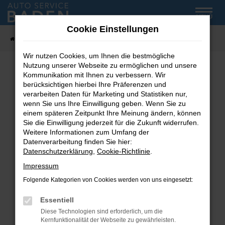
Zum
MENÜ
Hauptinhalt
Cookie Einstellungen
springen
Startseite
Fahrzeug-Showroom
Wir nutzen Cookies, um Ihnen die bestmögliche
Nutzung unserer Webseite zu ermöglichen und unsere
Kommunikation mit Ihnen zu verbessern. Wir
Fehler: Network Error
berücksichtigen hierbei Ihre Präferenzen und
verarbeiten Daten für Marketing und Statistiken nur,
wenn Sie uns Ihre Einwilligung geben. Wenn Sie zu
Beim Laden ist ein Fehler aufgetreten.
einem späteren Zeitpunkt Ihre Meinung ändern, können
Hier sind ein paar Tipps, die dir helfen können:
Sie die Einwilligung jederzeit für die Zukunft widerrufen.
Weitere Informationen zum Umfang der
Überprüfe deine Firewall und deine
Datenverarbeitung finden Sie hier:
Internetverbindung.
Datenschutzerklärung
,
Cookie-Richtlinie
.
Laden andere Webseiten, zum Beispiel deine
Impressum
Suchmaschine?
Folgende Kategorien von Cookies werden von uns eingesetzt:
Prüfe deine Browsererweiterungen.
Manche Erweiterungen, wie Werbeblocker,
Essentiell
können das Laden bestimmter Seiten
Diese Technologien sind erforderlich, um die
verhindern. Funktioniert die Seite in einem
Kernfunktionalität der Webseite zu gewährleisten.