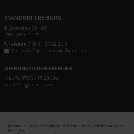
STANDORT FREIBURG
Lörracher Str. 43
79115 Freiburg
Telefon:
0 76 11 37 32 25 0
Mail:
info.fr@autoservicebaden.de
ÖFFNUNGSZEITEN FREIBURG
Mo.-Fr. 07:30 - 17:00 Uhr
Sa. & So. geschlossen
Ehemaliger Neupreis (Unverbindliche Preisempfehlung des Herstellers am Tag der
1
Erstzulassung).