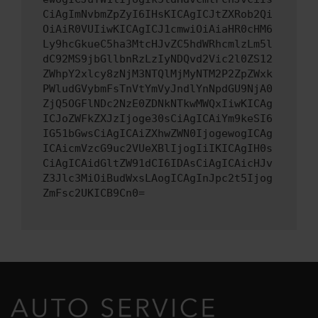
CiAgImNvbmZpZyI6IHsKICAgICJtZXRob2Qi
OiAiR0VUIiwKICAgICJ1cmwiOiAiaHR0cHM6
Ly9hcGkueC5ha3MtcHJvZC5hdWRhcmlzLm5l
dC92MS9jbGllbnRzLzIyNDQvd2Vic2l0ZS12
ZWhpY2xlcy8zNjM3NTQlMjMyNTM2P2ZpZWxk
PWludGVybmFsTnVtYmVyJndlYnNpdGU9NjA0
ZjQ5OGFlNDc2NzE0ZDNkNTkwMWQxIiwKICAg
ICJoZWFkZXJzIjoge30sCiAgICAiYm9keSI6
IG51bGwsCiAgICAiZXhwZWN0IjogewogICAg
ICAicmVzcG9uc2VUeXBlIjogIiIKICAgIH0s
CiAgICAidGltZW91dCI6IDAsCiAgICAicHJv
Z3Jlc3MiOiBudWxsLAogICAgInJpc2t5Ijog
ZmFsc2UKICB9Cn0=