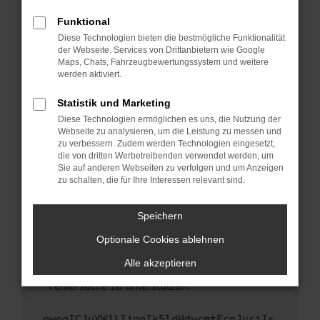
anderen Browser oder in einem privaten
Fenster?
Funktional
Starte dein Gerät neu.
Diese Technologien bieten die bestmögliche Funktionalität
der Webseite. Services von Drittanbietern wie Google
Das kann manchmal helfen, vorübergehende
Maps, Chats, Fahrzeugbewertungssystem und weitere
Probleme zu beheben.
werden aktiviert.
Stelle sicher, dass dein Browser und dein
Statistik und Marketing
Betriebssystem auf dem neuesten Stand
Diese Technologien ermöglichen es uns, die Nutzung der
sind.
Webseite zu analysieren, um die Leistung zu messen und
Veraltete Software birgt nicht nur ein
zu verbessern. Zudem werden Technologien eingesetzt,
Sicherheitsrisiko, sondern kann auch dazu
die von dritten Werbetreibenden verwendet werden, um
führen, dass bestimmte Funktionen nicht mehr
Sie auf anderen Webseiten zu verfolgen und um Anzeigen
zu schalten, die für Ihre Interessen relevant sind.
unterstützt werden.
Wende dich an den Webseitenbetreiber.
Speichern
Wenn du alle oben genannten Schritte versucht
hast, kontaktiere uns bitte. Wir werden
Optionale Cookies ablehnen
versuchen, das Problem zu beheben. Du kannst
Alle akzeptieren
uns diesen Text schicken, um uns bei der
Fehlersuche zu unterstützen:
ewogICJuYW1lIjogIk5ldHdvcmtFcnJvciIs