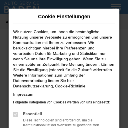
Zum
MENÜ
Hauptinhalt
Cookie Einstellungen
springen
Startseite
Fahrzeug-Showroom
Wir nutzen Cookies, um Ihnen die bestmögliche
Nutzung unserer Webseite zu ermöglichen und unsere
Kommunikation mit Ihnen zu verbessern. Wir
Fehler: Network Error
berücksichtigen hierbei Ihre Präferenzen und
verarbeiten Daten für Marketing und Statistiken nur,
wenn Sie uns Ihre Einwilligung geben. Wenn Sie zu
Beim Laden ist ein Fehler aufgetreten.
einem späteren Zeitpunkt Ihre Meinung ändern, können
Hier sind ein paar Tipps, die dir helfen können:
Sie die Einwilligung jederzeit für die Zukunft widerrufen.
Weitere Informationen zum Umfang der
Überprüfe deine Firewall und deine
Datenverarbeitung finden Sie hier:
Internetverbindung.
Datenschutzerklärung
,
Cookie-Richtlinie
.
Laden andere Webseiten, zum Beispiel deine
Impressum
Suchmaschine?
Folgende Kategorien von Cookies werden von uns eingesetzt:
Prüfe deine Browsererweiterungen.
Manche Erweiterungen, wie Werbeblocker,
Essentiell
können das Laden bestimmter Seiten
Diese Technologien sind erforderlich, um die
verhindern. Funktioniert die Seite in einem
Kernfunktionalität der Webseite zu gewährleisten.