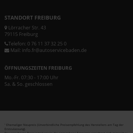
STANDORT FREIBURG
Lörracher Str. 43
79115 Freiburg
Telefon:
0 76 11 37 32 25 0
Mail:
info.fr@autoservicebaden.de
ÖFFNUNGSZEITEN FREIBURG
Mo.-Fr. 07:30 - 17:00 Uhr
Sa. & So. geschlossen
Ehemaliger Neupreis (Unverbindliche Preisempfehlung des Herstellers am Tag der
1
Erstzulassung).