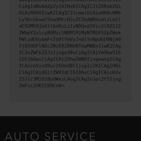
CiAgImNvbmZpZyI6IHsKICAgICJtZXRob2Qi
OiAiR0VUIiwKICAgICJ1cmwiOiAiaHR0cHM6
Ly9hcGkueC5ha3MtcHJvZC5hdWRhcmlzLm5l
dC92MS9jbGllbnRzLzIyNDQvd2Vic2l0ZS12
ZWhpY2xlcy80Mzc5NDMlMjMyNTM2P2ZpZWxk
PWludGVybmFsTnVtYmVyJndlYnNpdGU9NjA0
ZjQ5OGFlNDc2NzE0ZDNkNTkwMWQxIiwKICAg
ICJoZWFkZXJzIjoge30sCiAgICAiYm9keSI6
IG51bGwsCiAgICAiZXhwZWN0IjogewogICAg
ICAicmVzcG9uc2VUeXBlIjogIiIKICAgIH0s
CiAgICAidGltZW91dCI6IDAsCiAgICAicHJv
Z3Jlc3MiOiBudWxsLAogICAgInJpc2t5Ijog
ZmFsc2UKICB9Cn0=