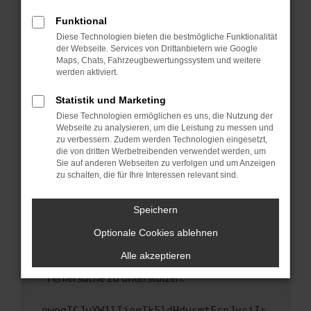
anderen Browser oder in einem privaten
Fenster?
Funktional
Starte dein Gerät neu.
Diese Technologien bieten die bestmögliche Funktionalität
der Webseite. Services von Drittanbietern wie Google
Das kann manchmal helfen, vorübergehende
Maps, Chats, Fahrzeugbewertungssystem und weitere
Probleme zu beheben.
werden aktiviert.
Stelle sicher, dass dein Browser und dein
Statistik und Marketing
Betriebssystem auf dem neuesten Stand
Diese Technologien ermöglichen es uns, die Nutzung der
sind.
Webseite zu analysieren, um die Leistung zu messen und
Veraltete Software birgt nicht nur ein
zu verbessern. Zudem werden Technologien eingesetzt,
Sicherheitsrisiko, sondern kann auch dazu
die von dritten Werbetreibenden verwendet werden, um
führen, dass bestimmte Funktionen nicht mehr
Sie auf anderen Webseiten zu verfolgen und um Anzeigen
zu schalten, die für Ihre Interessen relevant sind.
unterstützt werden.
Wende dich an den Webseitenbetreiber.
Speichern
Wenn du alle oben genannten Schritte versucht
hast, kontaktiere uns bitte. Wir werden
Optionale Cookies ablehnen
versuchen, das Problem zu beheben. Du kannst
Alle akzeptieren
uns diesen Text schicken, um uns bei der
Fehlersuche zu unterstützen:
ewogICJuYW1lIjogIk5ldHdvcmtFcnJvciIs