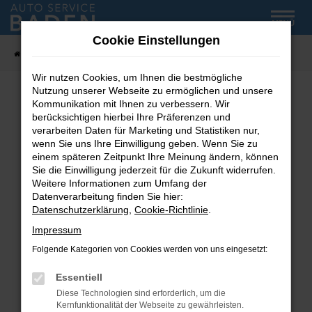
Zum
MENÜ
Hauptinhalt
Cookie Einstellungen
springen
Startseite
Fahrzeug-Showroom
Wir nutzen Cookies, um Ihnen die bestmögliche
Nutzung unserer Webseite zu ermöglichen und unsere
Kommunikation mit Ihnen zu verbessern. Wir
Fehler: Network Error
berücksichtigen hierbei Ihre Präferenzen und
verarbeiten Daten für Marketing und Statistiken nur,
wenn Sie uns Ihre Einwilligung geben. Wenn Sie zu
Beim Laden ist ein Fehler aufgetreten.
einem späteren Zeitpunkt Ihre Meinung ändern, können
Hier sind ein paar Tipps, die dir helfen können:
Sie die Einwilligung jederzeit für die Zukunft widerrufen.
Weitere Informationen zum Umfang der
Überprüfe deine Firewall und deine
Datenverarbeitung finden Sie hier:
Internetverbindung.
Datenschutzerklärung
,
Cookie-Richtlinie
.
Laden andere Webseiten, zum Beispiel deine
Impressum
Suchmaschine?
Folgende Kategorien von Cookies werden von uns eingesetzt:
Prüfe deine Browsererweiterungen.
Manche Erweiterungen, wie Werbeblocker,
Essentiell
können das Laden bestimmter Seiten
Diese Technologien sind erforderlich, um die
verhindern. Funktioniert die Seite in einem
Kernfunktionalität der Webseite zu gewährleisten.