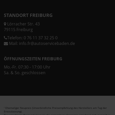
STANDORT FREIBURG
Lörracher Str. 43
79115 Freiburg
Telefon:
0 76 11 37 32 25 0
Mail:
info.fr@autoservicebaden.de
ÖFFNUNGSZEITEN FREIBURG
Mo.-Fr. 07:30 - 17:00 Uhr
Sa. & So. geschlossen
Ehemaliger Neupreis (Unverbindliche Preisempfehlung des Herstellers am Tag der
1
Erstzulassung).