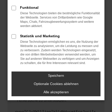
anderen Browser oder in einem privaten
Fenster?
Funktional
Starte dein Gerät neu.
Diese Technologien bieten die bestmögliche Funktionalität
der Webseite. Services von Drittanbietern wie Google
Das kann manchmal helfen, vorübergehende
Maps, Chats, Fahrzeugbewertungssystem und weitere
Probleme zu beheben.
werden aktiviert.
Stelle sicher, dass dein Browser und dein
Statistik und Marketing
Betriebssystem auf dem neuesten Stand
Diese Technologien ermöglichen es uns, die Nutzung der
sind.
Webseite zu analysieren, um die Leistung zu messen und
Veraltete Software birgt nicht nur ein
zu verbessern. Zudem werden Technologien eingesetzt,
Sicherheitsrisiko, sondern kann auch dazu
die von dritten Werbetreibenden verwendet werden, um
führen, dass bestimmte Funktionen nicht mehr
Sie auf anderen Webseiten zu verfolgen und um Anzeigen
zu schalten, die für Ihre Interessen relevant sind.
unterstützt werden.
Wende dich an den Webseitenbetreiber.
Speichern
Wenn du alle oben genannten Schritte versucht
hast, kontaktiere uns bitte. Wir werden
Optionale Cookies ablehnen
versuchen, das Problem zu beheben. Du kannst
Alle akzeptieren
uns diesen Text schicken, um uns bei der
Fehlersuche zu unterstützen:
ewogICJuYW1lIjogIk5ldHdvcmtFcnJvciIs