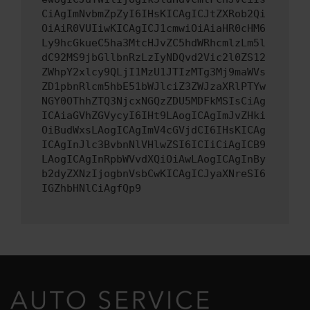
CiAgImNvbmZpZyI6IHsKICAgICJtZXRob2Qi
OiAiR0VUIiwKICAgICJ1cmwiOiAiaHR0cHM6
Ly9hcGkueC5ha3MtcHJvZC5hdWRhcmlzLm5l
dC92MS9jbGllbnRzLzIyNDQvd2Vic2l0ZS12
ZWhpY2xlcy9QLjI1MzU1JTIzMTg3Mj9maWVs
ZD1pbnRlcm5hbE51bWJlciZ3ZWJzaXRlPTYw
NGY0OThhZTQ3NjcxNGQzZDU5MDFkMSIsCiAg
ICAiaGVhZGVycyI6IHt9LAogICAgImJvZHki
OiBudWxsLAogICAgImV4cGVjdCI6IHsKICAg
ICAgInJlc3BvbnNlVHlwZSI6ICIiCiAgICB9
LAogICAgInRpbWVvdXQiOiAwLAogICAgInBy
b2dyZXNzIjogbnVsbCwKICAgICJyaXNreSI6
IGZhbHNlCiAgfQp9