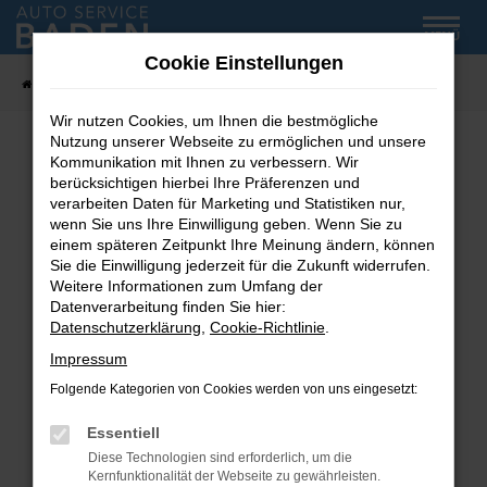
Zum
MENÜ
Hauptinhalt
Cookie Einstellungen
springen
Startseite
Fahrzeug-Showroom
Wir nutzen Cookies, um Ihnen die bestmögliche
Nutzung unserer Webseite zu ermöglichen und unsere
Kommunikation mit Ihnen zu verbessern. Wir
Fehler: Network Error
berücksichtigen hierbei Ihre Präferenzen und
verarbeiten Daten für Marketing und Statistiken nur,
wenn Sie uns Ihre Einwilligung geben. Wenn Sie zu
Beim Laden ist ein Fehler aufgetreten.
einem späteren Zeitpunkt Ihre Meinung ändern, können
Hier sind ein paar Tipps, die dir helfen können:
Sie die Einwilligung jederzeit für die Zukunft widerrufen.
Weitere Informationen zum Umfang der
Überprüfe deine Firewall und deine
Datenverarbeitung finden Sie hier:
Internetverbindung.
Datenschutzerklärung
,
Cookie-Richtlinie
.
Laden andere Webseiten, zum Beispiel deine
Impressum
Suchmaschine?
Folgende Kategorien von Cookies werden von uns eingesetzt:
Prüfe deine Browsererweiterungen.
Manche Erweiterungen, wie Werbeblocker,
Essentiell
können das Laden bestimmter Seiten
Diese Technologien sind erforderlich, um die
verhindern. Funktioniert die Seite in einem
Kernfunktionalität der Webseite zu gewährleisten.