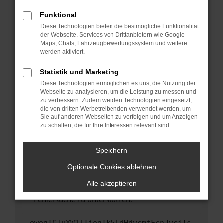
anderen Browser oder in einem privaten
Fenster?
Funktional
Starte dein Gerät neu.
Diese Technologien bieten die bestmögliche Funktionalität
der Webseite. Services von Drittanbietern wie Google
Das kann manchmal helfen, vorübergehende
Maps, Chats, Fahrzeugbewertungssystem und weitere
Probleme zu beheben.
werden aktiviert.
Stelle sicher, dass dein Browser und dein
Statistik und Marketing
Betriebssystem auf dem neuesten Stand
Diese Technologien ermöglichen es uns, die Nutzung der
sind.
Webseite zu analysieren, um die Leistung zu messen und
Veraltete Software birgt nicht nur ein
zu verbessern. Zudem werden Technologien eingesetzt,
Sicherheitsrisiko, sondern kann auch dazu
die von dritten Werbetreibenden verwendet werden, um
führen, dass bestimmte Funktionen nicht mehr
Sie auf anderen Webseiten zu verfolgen und um Anzeigen
zu schalten, die für Ihre Interessen relevant sind.
unterstützt werden.
Wende dich an den Webseitenbetreiber.
Speichern
Wenn du alle oben genannten Schritte versucht
hast, kontaktiere uns bitte. Wir werden
Optionale Cookies ablehnen
versuchen, das Problem zu beheben. Du kannst
Alle akzeptieren
uns diesen Text schicken, um uns bei der
Fehlersuche zu unterstützen:
ewogICJuYW1lIjogIk5ldHdvcmtFcnJvciIs