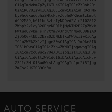
CiAgImNvbmZpZyI6IHsKICAgICJtZXRob2Qi
OiAiR0VUIiwKICAgICJ1cmwiOiAiaHR0cHM6
Ly9hcGkueC5ha3MtcHJvZC5hdWRhcmlzLm5l
dC92MS9jbGllbnRzLzIyNDQvd2Vic2l0ZS12
ZWhpY2xlcy82ODgzNDQlMjMyNTM2P2ZpZWxk
PWludGVybmFsTnVtYmVyJndlYnNpdGU9NjA0
ZjQ5OGFlNDc2NzE0ZDNkNTkwMWQxIiwKICAg
ICJoZWFkZXJzIjoge30sCiAgICAiYm9keSI6
IG51bGwsCiAgICAiZXhwZWN0IjogewogICAg
ICAicmVzcG9uc2VUeXBlIjogIiIKICAgIH0s
CiAgICAidGltZW91dCI6IDAsCiAgICAicHJv
Z3Jlc3MiOiBudWxsLAogICAgInJpc2t5Ijog
ZmFsc2UKICB9Cn0=