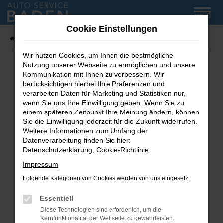
Zum
MENÜ
Hauptinhalt
Cookie Einstellungen
springen
Startseite
Fahrzeug-Showroom
Wir nutzen Cookies, um Ihnen die bestmögliche
Nutzung unserer Webseite zu ermöglichen und unsere
Kommunikation mit Ihnen zu verbessern. Wir
Fehler: Network Error
berücksichtigen hierbei Ihre Präferenzen und
verarbeiten Daten für Marketing und Statistiken nur,
wenn Sie uns Ihre Einwilligung geben. Wenn Sie zu
Beim Laden ist ein Fehler aufgetreten.
einem späteren Zeitpunkt Ihre Meinung ändern, können
Hier sind ein paar Tipps, die dir helfen können:
Sie die Einwilligung jederzeit für die Zukunft widerrufen.
Weitere Informationen zum Umfang der
Überprüfe deine Firewall und deine
Datenverarbeitung finden Sie hier:
Internetverbindung.
Datenschutzerklärung
,
Cookie-Richtlinie
.
Laden andere Webseiten, zum Beispiel deine
Impressum
Suchmaschine?
Folgende Kategorien von Cookies werden von uns eingesetzt:
Prüfe deine Browsererweiterungen.
Manche Erweiterungen, wie Werbeblocker,
Essentiell
können das Laden bestimmter Seiten
Diese Technologien sind erforderlich, um die
verhindern. Funktioniert die Seite in einem
Kernfunktionalität der Webseite zu gewährleisten.