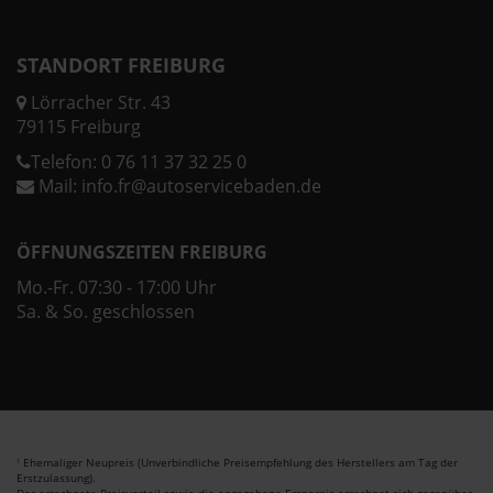
STANDORT FREIBURG
Lörracher Str. 43
79115 Freiburg
Telefon:
0 76 11 37 32 25 0
Mail:
info.fr@autoservicebaden.de
ÖFFNUNGSZEITEN FREIBURG
Mo.-Fr. 07:30 - 17:00 Uhr
Sa. & So. geschlossen
Ehemaliger Neupreis (Unverbindliche Preisempfehlung des Herstellers am Tag der
1
Erstzulassung).