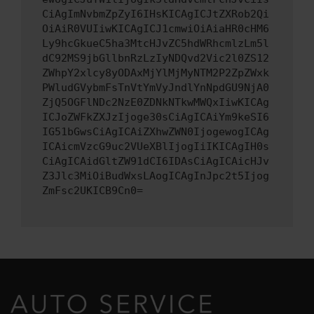
CiAgImNvbmZpZyI6IHsKICAgICJtZXRob2Qi
OiAiR0VUIiwKICAgICJ1cmwiOiAiaHR0cHM6
Ly9hcGkueC5ha3MtcHJvZC5hdWRhcmlzLm5l
dC92MS9jbGllbnRzLzIyNDQvd2Vic2l0ZS12
ZWhpY2xlcy8yODAxMjYlMjMyNTM2P2ZpZWxk
PWludGVybmFsTnVtYmVyJndlYnNpdGU9NjA0
ZjQ5OGFlNDc2NzE0ZDNkNTkwMWQxIiwKICAg
ICJoZWFkZXJzIjoge30sCiAgICAiYm9keSI6
IG51bGwsCiAgICAiZXhwZWN0IjogewogICAg
ICAicmVzcG9uc2VUeXBlIjogIiIKICAgIH0s
CiAgICAidGltZW91dCI6IDAsCiAgICAicHJv
Z3Jlc3MiOiBudWxsLAogICAgInJpc2t5Ijog
ZmFsc2UKICB9Cn0=