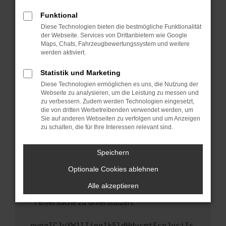
anderen Browser oder in einem privaten
Fenster?
Funktional
Starte dein Gerät neu.
Diese Technologien bieten die bestmögliche Funktionalität
der Webseite. Services von Drittanbietern wie Google
Das kann manchmal helfen, vorübergehende
Maps, Chats, Fahrzeugbewertungssystem und weitere
Probleme zu beheben.
werden aktiviert.
Stelle sicher, dass dein Browser und dein
Statistik und Marketing
Betriebssystem auf dem neuesten Stand
Diese Technologien ermöglichen es uns, die Nutzung der
sind.
Webseite zu analysieren, um die Leistung zu messen und
Veraltete Software birgt nicht nur ein
zu verbessern. Zudem werden Technologien eingesetzt,
Sicherheitsrisiko, sondern kann auch dazu
die von dritten Werbetreibenden verwendet werden, um
führen, dass bestimmte Funktionen nicht mehr
Sie auf anderen Webseiten zu verfolgen und um Anzeigen
zu schalten, die für Ihre Interessen relevant sind.
unterstützt werden.
Wende dich an den Webseitenbetreiber.
Speichern
Wenn du alle oben genannten Schritte versucht
hast, kontaktiere uns bitte. Wir werden
Optionale Cookies ablehnen
versuchen, das Problem zu beheben. Du kannst
Alle akzeptieren
uns diesen Text schicken, um uns bei der
Fehlersuche zu unterstützen:
ewogICJuYW1lIjogIk5ldHdvcmtFcnJvciIs