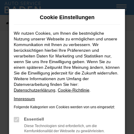
Zum
MENÜ
Hauptinhalt
Cookie Einstellungen
springen
Startseite
Fahrzeug-Showroom
Wir nutzen Cookies, um Ihnen die bestmögliche
Nutzung unserer Webseite zu ermöglichen und unsere
Kommunikation mit Ihnen zu verbessern. Wir
Fehler: Network Error
berücksichtigen hierbei Ihre Präferenzen und
verarbeiten Daten für Marketing und Statistiken nur,
wenn Sie uns Ihre Einwilligung geben. Wenn Sie zu
Beim Laden ist ein Fehler aufgetreten.
einem späteren Zeitpunkt Ihre Meinung ändern, können
Hier sind ein paar Tipps, die dir helfen können:
Sie die Einwilligung jederzeit für die Zukunft widerrufen.
Weitere Informationen zum Umfang der
Überprüfe deine Firewall und deine
Datenverarbeitung finden Sie hier:
Internetverbindung.
Datenschutzerklärung
,
Cookie-Richtlinie
.
Laden andere Webseiten, zum Beispiel deine
Impressum
Suchmaschine?
Folgende Kategorien von Cookies werden von uns eingesetzt:
Prüfe deine Browsererweiterungen.
Manche Erweiterungen, wie Werbeblocker,
Essentiell
können das Laden bestimmter Seiten
Diese Technologien sind erforderlich, um die
verhindern. Funktioniert die Seite in einem
Kernfunktionalität der Webseite zu gewährleisten.