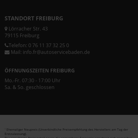
STANDORT FREIBURG
Lörracher Str. 43
79115 Freiburg
Telefon:
0 76 11 37 32 25 0
Mail:
info.fr@autoservicebaden.de
ÖFFNUNGSZEITEN FREIBURG
Mo.-Fr. 07:30 - 17:00 Uhr
Sa. & So. geschlossen
Ehemaliger Neupreis (Unverbindliche Preisempfehlung des Herstellers am Tag der
1
Erstzulassung).