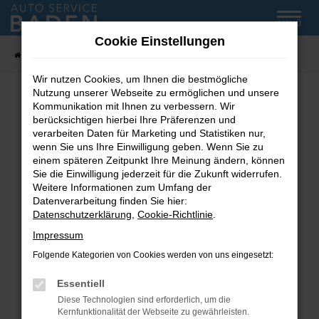
Zum
MENÜ
Hauptinhalt
Cookie Einstellungen
springen
Startseite
Fahrzeug-Showroom
Wir nutzen Cookies, um Ihnen die bestmögliche
Nutzung unserer Webseite zu ermöglichen und unsere
Kommunikation mit Ihnen zu verbessern. Wir
Fehler: Network Error
berücksichtigen hierbei Ihre Präferenzen und
verarbeiten Daten für Marketing und Statistiken nur,
wenn Sie uns Ihre Einwilligung geben. Wenn Sie zu
Beim Laden ist ein Fehler aufgetreten.
einem späteren Zeitpunkt Ihre Meinung ändern, können
Hier sind ein paar Tipps, die dir helfen können:
Sie die Einwilligung jederzeit für die Zukunft widerrufen.
Weitere Informationen zum Umfang der
Überprüfe deine Firewall und deine
Datenverarbeitung finden Sie hier:
Internetverbindung.
Datenschutzerklärung
,
Cookie-Richtlinie
.
Laden andere Webseiten, zum Beispiel deine
Impressum
Suchmaschine?
Folgende Kategorien von Cookies werden von uns eingesetzt:
Prüfe deine Browsererweiterungen.
Manche Erweiterungen, wie Werbeblocker,
Essentiell
können das Laden bestimmter Seiten
Diese Technologien sind erforderlich, um die
verhindern. Funktioniert die Seite in einem
Kernfunktionalität der Webseite zu gewährleisten.