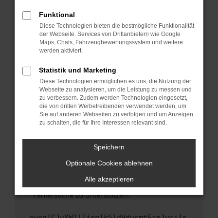
anderen Browser oder in einem privaten
Fenster?
Funktional
Starte dein Gerät neu.
Diese Technologien bieten die bestmögliche Funktionalität
der Webseite. Services von Drittanbietern wie Google
Das kann manchmal helfen, vorübergehende
Maps, Chats, Fahrzeugbewertungssystem und weitere
Probleme zu beheben.
werden aktiviert.
Stelle sicher, dass dein Browser und dein
Statistik und Marketing
Betriebssystem auf dem neuesten Stand
Diese Technologien ermöglichen es uns, die Nutzung der
sind.
Webseite zu analysieren, um die Leistung zu messen und
Veraltete Software birgt nicht nur ein
zu verbessern. Zudem werden Technologien eingesetzt,
Sicherheitsrisiko, sondern kann auch dazu
die von dritten Werbetreibenden verwendet werden, um
führen, dass bestimmte Funktionen nicht mehr
Sie auf anderen Webseiten zu verfolgen und um Anzeigen
zu schalten, die für Ihre Interessen relevant sind.
unterstützt werden.
Wende dich an den Webseitenbetreiber.
Speichern
Wenn du alle oben genannten Schritte versucht
hast, kontaktiere uns bitte. Wir werden
Optionale Cookies ablehnen
versuchen, das Problem zu beheben. Du kannst
Alle akzeptieren
uns diesen Text schicken, um uns bei der
Fehlersuche zu unterstützen:
ewogICJuYW1lIjogIk5ldHdvcmtFcnJvciIs