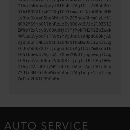
CiAgImNvbmZpZyI6IHsKICAgICJtZXRob2Qi
OiAiR0VUIiwKICAgICJ1cmwiOiAiaHR0cHM6
Ly9hcGkueC5ha3MtcHJvZC5hdWRhcmlzLm5l
dC92MS9jbGllbnRzLzIyNDQvd2Vic2l0ZS12
ZWhpY2xlcy8yODAxMjclMjMyNTM2P2ZpZWxk
PWludGVybmFsTnVtYmVyJndlYnNpdGU9NjA0
ZjQ5OGFlNDc2NzE0ZDNkNTkwMWQxIiwKICAg
ICJoZWFkZXJzIjoge30sCiAgICAiYm9keSI6
IG51bGwsCiAgICAiZXhwZWN0IjogewogICAg
ICAicmVzcG9uc2VUeXBlIjogIiIKICAgIH0s
CiAgICAidGltZW91dCI6IDAsCiAgICAicHJv
Z3Jlc3MiOiBudWxsLAogICAgInJpc2t5Ijog
ZmFsc2UKICB9Cn0=