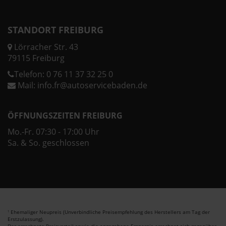
STANDORT FREIBURG
Lörracher Str. 43
79115 Freiburg
Telefon:
0 76 11 37 32 25 0
Mail:
info.fr@autoservicebaden.de
ÖFFNUNGSZEITEN FREIBURG
Mo.-Fr. 07:30 - 17:00 Uhr
Sa. & So. geschlossen
Ehemaliger Neupreis (Unverbindliche Preisempfehlung des Herstellers am Tag der
1
Erstzulassung).