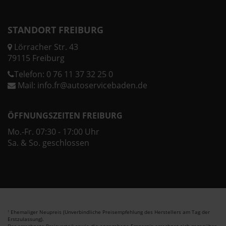
STANDORT FREIBURG
Lörracher Str. 43
79115 Freiburg
Telefon:
0 76 11 37 32 25 0
Mail:
info.fr@autoservicebaden.de
ÖFFNUNGSZEITEN FREIBURG
Mo.-Fr. 07:30 - 17:00 Uhr
Sa. & So. geschlossen
Ehemaliger Neupreis (Unverbindliche Preisempfehlung des Herstellers am Tag der
1
Erstzulassung).