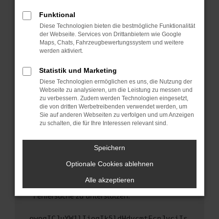
anderen Browser oder in einem privaten
Fenster?
Funktional
Starte dein Gerät neu.
Diese Technologien bieten die bestmögliche Funktionalität
der Webseite. Services von Drittanbietern wie Google
Das kann manchmal helfen, vorübergehende
Maps, Chats, Fahrzeugbewertungssystem und weitere
Probleme zu beheben.
werden aktiviert.
Stelle sicher, dass dein Browser und dein
Statistik und Marketing
Betriebssystem auf dem neuesten Stand
Diese Technologien ermöglichen es uns, die Nutzung der
sind.
Webseite zu analysieren, um die Leistung zu messen und
Veraltete Software birgt nicht nur ein
zu verbessern. Zudem werden Technologien eingesetzt,
Sicherheitsrisiko, sondern kann auch dazu
die von dritten Werbetreibenden verwendet werden, um
führen, dass bestimmte Funktionen nicht mehr
Sie auf anderen Webseiten zu verfolgen und um Anzeigen
zu schalten, die für Ihre Interessen relevant sind.
unterstützt werden.
Wende dich an den Webseitenbetreiber.
Speichern
Wenn du alle oben genannten Schritte versucht
hast, kontaktiere uns bitte. Wir werden
Optionale Cookies ablehnen
versuchen, das Problem zu beheben. Du kannst
Alle akzeptieren
uns diesen Text schicken, um uns bei der
Fehlersuche zu unterstützen:
ewogICJuYW1lIjogIk5ldHdvcmtFcnJvciIs