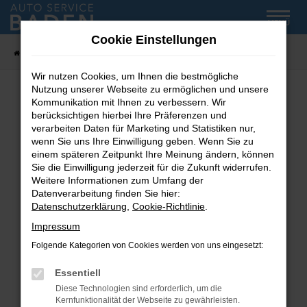
Zum
MENÜ
Hauptinhalt
Cookie Einstellungen
springen
Startseite
Fahrzeug-Showroom
Wir nutzen Cookies, um Ihnen die bestmögliche
Nutzung unserer Webseite zu ermöglichen und unsere
Kommunikation mit Ihnen zu verbessern. Wir
Fehler: Network Error
berücksichtigen hierbei Ihre Präferenzen und
verarbeiten Daten für Marketing und Statistiken nur,
wenn Sie uns Ihre Einwilligung geben. Wenn Sie zu
Beim Laden ist ein Fehler aufgetreten.
einem späteren Zeitpunkt Ihre Meinung ändern, können
Hier sind ein paar Tipps, die dir helfen können:
Sie die Einwilligung jederzeit für die Zukunft widerrufen.
Weitere Informationen zum Umfang der
Überprüfe deine Firewall und deine
Datenverarbeitung finden Sie hier:
Internetverbindung.
Datenschutzerklärung
,
Cookie-Richtlinie
.
Laden andere Webseiten, zum Beispiel deine
Impressum
Suchmaschine?
Folgende Kategorien von Cookies werden von uns eingesetzt:
Prüfe deine Browsererweiterungen.
Manche Erweiterungen, wie Werbeblocker,
Essentiell
können das Laden bestimmter Seiten
Diese Technologien sind erforderlich, um die
verhindern. Funktioniert die Seite in einem
Kernfunktionalität der Webseite zu gewährleisten.