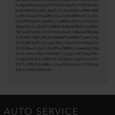
CiAgImNvbmZpZyI6IHsKICAgICJtZXRob2Qi
OiAiR0VUIiwKICAgICJ1cmwiOiAiaHR0cHM6
Ly9hcGkueC5ha3MtcHJvZC5hdWRhcmlzLm5l
dC92MS9jbGllbnRzLzIyNDQvd2Vic2l0ZS12
ZWhpY2xlcy82OTY2NDAlMjMyNTM2P2ZpZWxk
PWludGVybmFsTnVtYmVyJndlYnNpdGU9NjA0
ZjQ5OGFlNDc2NzE0ZDNkNTkwMWQxIiwKICAg
ICJoZWFkZXJzIjoge30sCiAgICAiYm9keSI6
IG51bGwsCiAgICAiZXhwZWN0IjogewogICAg
ICAicmVzcG9uc2VUeXBlIjogIiIKICAgIH0s
CiAgICAidGltZW91dCI6IDAsCiAgICAicHJv
Z3Jlc3MiOiBudWxsLAogICAgInJpc2t5Ijog
ZmFsc2UKICB9Cn0=