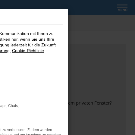
MENÜ
 Kommunikation mit Ihnen zu
stiken nur, wenn Sie uns Ihre
ung jederzeit für die Zukunft
ärung
,
Cookie-Richtlinie
.
inem anderen Browser oder in einem privaten Fenster?
Maps, Chats,
nd zu verbessern. Zudem werden
ht mehr unterstützt werden.