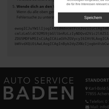
Technologien eingesetzt, die v
die für Ihre Interessen relevant s
Wende dich an den Webseitenbetreiber.
Wenn du alle oben genannten Schritte versucht hast, k
Fehlersuche zu unterstützen:
Speichern
ewogICJuYW1lIjogIk5ldHdvcmtFcnJvciIsCiAgImN
cmlzLm5ldC92MS9jbGllbnRzLzIyNDQvd2Vic2l0ZS1
ZDU5MDFkMSIsCiAgICAiaGVhZGVycyI6IHt9LAogICA
bWVvdXQiOiAwLAogICAgInByb2dyZXNzIjogbnVsbCw
STANDORT
Karl-Bold-St
77855 Acher
Telefon:
0 
Mail:
info