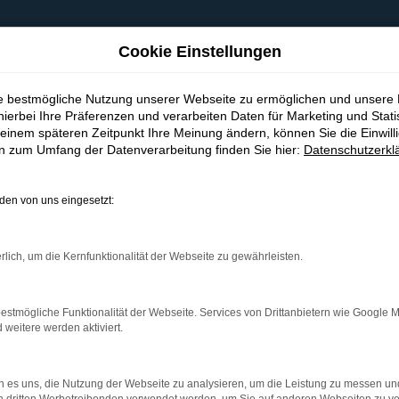
Cookie Einstellungen
ie bestmögliche Nutzung unserer Webseite zu ermöglichen und unsere
hierbei Ihre Präferenzen und verarbeiten Daten für Marketing und Stati
einem späteren Zeitpunkt Ihre Meinung ändern, können Sie die Einwillig
en zum Umfang der Datenverarbeitung finden Sie hier:
Datenschutzerkl
en von uns eingesetzt:
indung.
hine?
rlich, um die Kernfunktionalität der Webseite zu gewährleisten.
aden bestimmter Seiten verhindern. Funktioniert die Seite in e
estmögliche Funktionalität der Webseite. Services von Drittanbietern wie Google 
eitere werden aktiviert.
 zu beheben.
bssystem auf dem neuesten Stand sind.
 es uns, die Nutzung der Webseite zu analysieren, um die Leistung zu messen u
ko, sondern kann auch dazu führen, dass bestimmte Funktionen nic