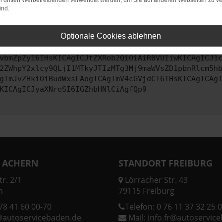
on dritten Werbetreibenden verwendet werden, um Sie auf anderen Webseiten zu ve
ind.
ontaktiere uns bitte. Wir werden versuchen, das Problem zu behe
Optionale Cookies ablehnen
vbmZpZyI6IHsKICAgICJtZXRob2QiOiAiR0VUIiwKICAgICJ1
2ZWhpY2xlcy9QLjI1MTkyJTIzMTg3Mj9maWVsZD1pbnRlcm5h
gImJvZHkiOiBudWxsLAogICAgImV4cGVjdCI6IHsKICAgICAg
KICAgICJyaXNreSI6IGZhbHNlCiAgfQp9
 ACHERN
STANDORT FREIBURG
r. 2/1
Lörracher Str. 43
n
79115 Freiburg
78 41 60 00-70
Telefon:
0 76 11 37 32 25 0
@autoservicebaden.de
Mail:
info.fr@autoservic