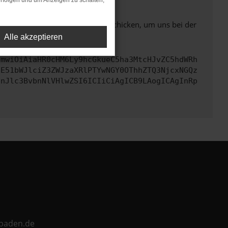
rfolgen und um Anzeigen zu schalten,
ben. Du kannst uns diesen Text schicken, um uns bei der
Alle akzeptieren
cmwiOiAiaHR0cHM6Ly9hcGkueC5ha3MtcHJvZC5hdWRh
bE51bWJlciZ3ZWJzaXRlPTYwNGY0OThhZTQ3NjcxNGQz
InJlc3BvbnNlVHlwZSI6ICIiCiAgICB9LAogICAgInRp
ebaden.de