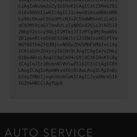
CiAgImNvbmZpZyI6IHsKICAgICJtZXRob2Qi
OiAiR0VUIiwKICAgICJ1cmwiOiAiaHR0cHM6
Ly9hcGkueC5ha3MtcHJvZC5hdWRhcmlzLm5l
dC92MS9jbGllbnRzLzIyNDQvd2Vic2l0ZS12
ZWhpY2xlcy9QLjI1MTk1JTIzMTg3Mj9maWVs
ZD1pbnRlcm5hbE51bWJlciZ3ZWJzaXRlPTYw
NGY0OThhZTQ3NjcxNGQzZDU5MDFkMSIsCiAg
ICAiaGVhZGVycyI6IHt9LAogICAgImJvZHki
OiBudWxsLAogICAgImV4cGVjdCI6IHsKICAg
ICAgInJlc3BvbnNlVHlwZSI6ICIiCiAgICB9
LAogICAgInRpbWVvdXQiOiAwLAogICAgInBy
b2dyZXNzIjogbnVsbCwKICAgICJyaXNreSI6
IGZhbHNlCiAgfQp9