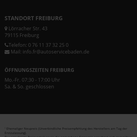
STANDORT FREIBURG
Lörracher Str. 43
79115 Freiburg
Telefon:
0 76 11 37 32 25 0
Mail:
info.fr@autoservicebaden.de
ÖFFNUNGSZEITEN FREIBURG
Mo.-Fr. 07:30 - 17:00 Uhr
Sa. & So. geschlossen
Ehemaliger Neupreis (Unverbindliche Preisempfehlung des Herstellers am Tag der
1
Erstzulassung).