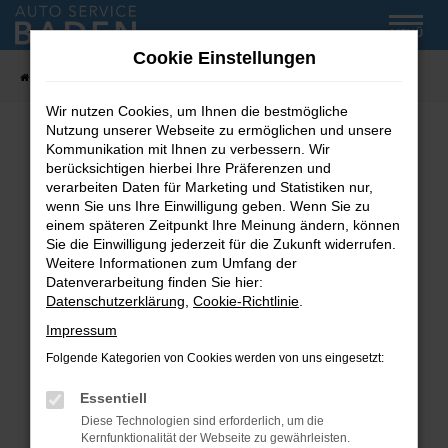
Zum
MENÜ
Hauptinhalt
Cookie Einstellungen
springen
Startseite
Fahrzeug-Showroom
Wir nutzen Cookies, um Ihnen die bestmögliche
Nutzung unserer Webseite zu ermöglichen und unsere
Kommunikation mit Ihnen zu verbessern. Wir
Fehler: Network Error
berücksichtigen hierbei Ihre Präferenzen und
verarbeiten Daten für Marketing und Statistiken nur,
wenn Sie uns Ihre Einwilligung geben. Wenn Sie zu
Beim Laden ist ein Fehler aufgetreten.
einem späteren Zeitpunkt Ihre Meinung ändern, können
Hier sind ein paar Tipps, die dir helfen können:
Sie die Einwilligung jederzeit für die Zukunft widerrufen.
Weitere Informationen zum Umfang der
Überprüfe deine Firewall und deine
Datenverarbeitung finden Sie hier:
Internetverbindung.
Datenschutzerklärung
,
Cookie-Richtlinie
.
Laden andere Webseiten, zum Beispiel deine
Impressum
Suchmaschine?
Folgende Kategorien von Cookies werden von uns eingesetzt:
Prüfe deine Browsererweiterungen.
Manche Erweiterungen, wie Werbeblocker,
Essentiell
können das Laden bestimmter Seiten
Diese Technologien sind erforderlich, um die
verhindern. Funktioniert die Seite in einem
Kernfunktionalität der Webseite zu gewährleisten.