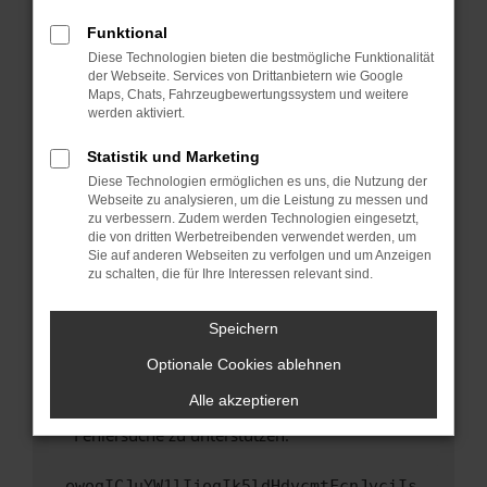
anderen Browser oder in einem privaten
Fenster?
Funktional
Starte dein Gerät neu.
Diese Technologien bieten die bestmögliche Funktionalität
der Webseite. Services von Drittanbietern wie Google
Das kann manchmal helfen, vorübergehende
Maps, Chats, Fahrzeugbewertungssystem und weitere
Probleme zu beheben.
werden aktiviert.
Stelle sicher, dass dein Browser und dein
Statistik und Marketing
Betriebssystem auf dem neuesten Stand
Diese Technologien ermöglichen es uns, die Nutzung der
sind.
Webseite zu analysieren, um die Leistung zu messen und
Veraltete Software birgt nicht nur ein
zu verbessern. Zudem werden Technologien eingesetzt,
Sicherheitsrisiko, sondern kann auch dazu
die von dritten Werbetreibenden verwendet werden, um
führen, dass bestimmte Funktionen nicht mehr
Sie auf anderen Webseiten zu verfolgen und um Anzeigen
zu schalten, die für Ihre Interessen relevant sind.
unterstützt werden.
Wende dich an den Webseitenbetreiber.
Speichern
Wenn du alle oben genannten Schritte versucht
hast, kontaktiere uns bitte. Wir werden
Optionale Cookies ablehnen
versuchen, das Problem zu beheben. Du kannst
Alle akzeptieren
uns diesen Text schicken, um uns bei der
Fehlersuche zu unterstützen:
ewogICJuYW1lIjogIk5ldHdvcmtFcnJvciIs