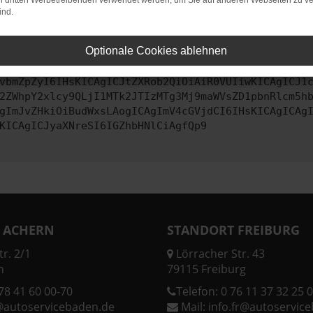
on dritten Werbetreibenden verwendet werden, um Sie auf anderen Webseiten zu ve
ind.
ontaktiere uns bitte. Wir werden versuchen, das Problem zu behe
Optionale Cookies ablehnen
vbmZpZyI6IHsKICAgICJtZXRob2QiOiAiR0VUIiwKICAgICJ1
2ZWhpY2xlcy9QLjI1MTk2JTIzMTg3Mj9maWVsZD1pbnRlcm5h
gImJvZHkiOiBudWxsLAogICAgImV4cGVjdCI6IHsKICAgICAg
KICAgICJyaXNreSI6IGZhbHNlCiAgfQp9
 ACHERN
STANDORT FREIBURG
r. 2/1
Lörracher Str. 43
n
79115 Freiburg
78 41 60 00-70
Telefon:
0 76 11 37 32 25 0
@autoservicebaden.de
Mail:
info.fr@autoservic