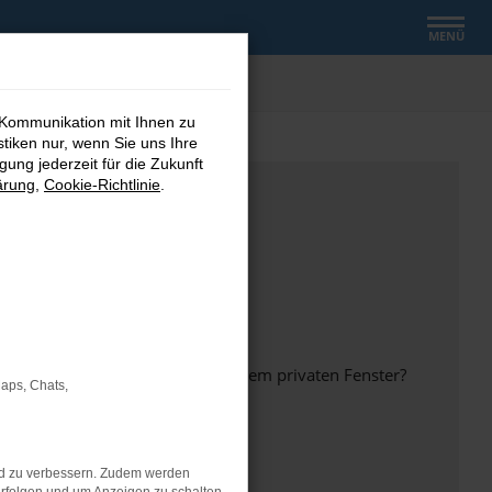
MENÜ
 Kommunikation mit Ihnen zu
stiken nur, wenn Sie uns Ihre
ung jederzeit für die Zukunft
ärung
,
Cookie-Richtlinie
.
inem anderen Browser oder in einem privaten Fenster?
Maps, Chats,
nd zu verbessern. Zudem werden
ht mehr unterstützt werden.