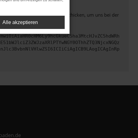
rfolgen und um Anzeigen zu schalten,
ben. Du kannst uns diesen Text schicken, um uns bei der
Alle akzeptieren
cmwiOiAiaHR0cHM6Ly9hcGkueC5ha3MtcHJvZC5hdWRh
bE51bWJlciZ3ZWJzaXRlPTYwNGY0OThhZTQ3NjcxNGQz
InJlc3BvbnNlVHlwZSI6ICIiCiAgICB9LAogICAgInRp
ebaden.de