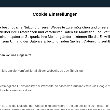
Cookie Einstellungen
ie bestmögliche Nutzung unserer Webseite zu ermöglichen und unsere
hierbei Ihre Präferenzen und verarbeiten Daten für Marketing und Stati
einem späteren Zeitpunkt Ihre Meinung ändern, können Sie die Einwillig
en zum Umfang der Datenverarbeitung finden Sie hier:
Datenschutzerkl
en von uns eingesetzt:
indung.
hine?
rlich, um die Kernfunktionalität der Webseite zu gewährleisten.
aden bestimmter Seiten verhindern. Funktioniert die Seite in e
estmögliche Funktionalität der Webseite. Services von Drittanbietern wie Google 
eitere werden aktiviert.
 zu beheben.
bssystem auf dem neuesten Stand sind.
 es uns, die Nutzung der Webseite zu analysieren, um die Leistung zu messen u
ko, sondern kann auch dazu führen, dass bestimmte Funktionen nic