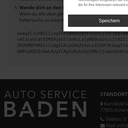
Technologien eingesetzt, die v
die für Ihre Interessen relevant s
Wende dich an den Webseitenbetreiber.
Wenn du alle oben genannten Schritte versucht hast, k
Fehlersuche zu unterstützen:
Speichern
ewogICJuYW1lIjogIk5ldHdvcmtFcnJvciIsCiAgImN
cmlzLm5ldC92MS9jbGllbnRzLzIyNDQvd2Vic2l0ZS1
ZDU5MDFkMSIsCiAgICAiaGVhZGVycyI6IHt9LAogICA
bWVvdXQiOiAwLAogICAgInByb2dyZXNzIjogbnVsbCw
STANDORT
Karl-Bold-St
77855 Acher
Telefon:
0 
Mail:
info