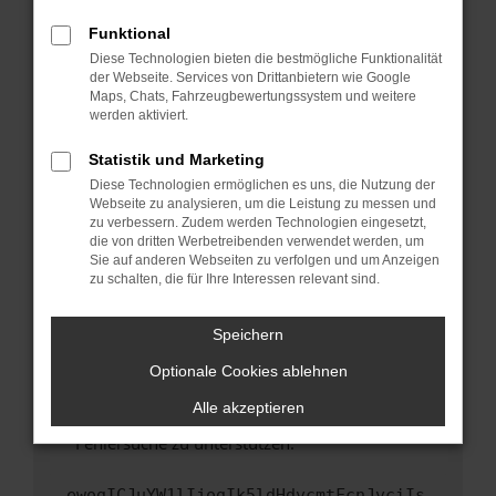
anderen Browser oder in einem privaten
Fenster?
Funktional
Starte dein Gerät neu.
Diese Technologien bieten die bestmögliche Funktionalität
der Webseite. Services von Drittanbietern wie Google
Das kann manchmal helfen, vorübergehende
Maps, Chats, Fahrzeugbewertungssystem und weitere
Probleme zu beheben.
werden aktiviert.
Stelle sicher, dass dein Browser und dein
Statistik und Marketing
Betriebssystem auf dem neuesten Stand
Diese Technologien ermöglichen es uns, die Nutzung der
sind.
Webseite zu analysieren, um die Leistung zu messen und
Veraltete Software birgt nicht nur ein
zu verbessern. Zudem werden Technologien eingesetzt,
Sicherheitsrisiko, sondern kann auch dazu
die von dritten Werbetreibenden verwendet werden, um
führen, dass bestimmte Funktionen nicht mehr
Sie auf anderen Webseiten zu verfolgen und um Anzeigen
zu schalten, die für Ihre Interessen relevant sind.
unterstützt werden.
Wende dich an den Webseitenbetreiber.
Speichern
Wenn du alle oben genannten Schritte versucht
hast, kontaktiere uns bitte. Wir werden
Optionale Cookies ablehnen
versuchen, das Problem zu beheben. Du kannst
Alle akzeptieren
uns diesen Text schicken, um uns bei der
Fehlersuche zu unterstützen:
ewogICJuYW1lIjogIk5ldHdvcmtFcnJvciIs