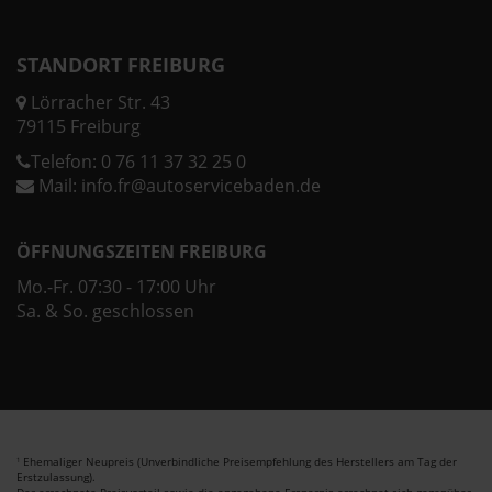
STANDORT FREIBURG
Lörracher Str. 43
79115 Freiburg
Telefon:
0 76 11 37 32 25 0
Mail:
info.fr@autoservicebaden.de
ÖFFNUNGSZEITEN FREIBURG
Mo.-Fr. 07:30 - 17:00 Uhr
Sa. & So. geschlossen
Ehemaliger Neupreis (Unverbindliche Preisempfehlung des Herstellers am Tag der
1
Erstzulassung).