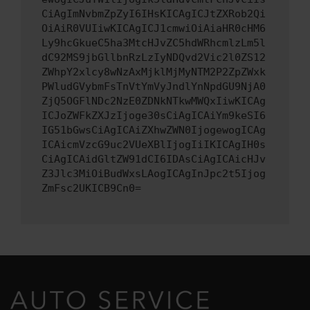
CiAgImNvbmZpZyI6IHsKICAgICJtZXRob2Qi
OiAiR0VUIiwKICAgICJ1cmwiOiAiaHR0cHM6
Ly9hcGkueC5ha3MtcHJvZC5hdWRhcmlzLm5l
dC92MS9jbGllbnRzLzIyNDQvd2Vic2l0ZS12
ZWhpY2xlcy8wNzAxMjklMjMyNTM2P2ZpZWxk
PWludGVybmFsTnVtYmVyJndlYnNpdGU9NjA0
ZjQ5OGFlNDc2NzE0ZDNkNTkwMWQxIiwKICAg
ICJoZWFkZXJzIjoge30sCiAgICAiYm9keSI6
IG51bGwsCiAgICAiZXhwZWN0IjogewogICAg
ICAicmVzcG9uc2VUeXBlIjogIiIKICAgIH0s
CiAgICAidGltZW91dCI6IDAsCiAgICAicHJv
Z3Jlc3MiOiBudWxsLAogICAgInJpc2t5Ijog
ZmFsc2UKICB9Cn0=