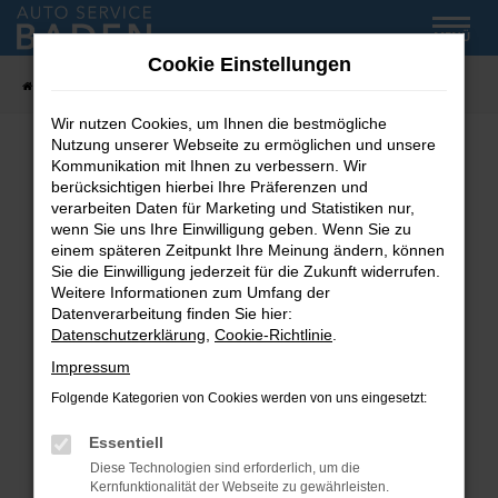
Zum
MENÜ
Hauptinhalt
Cookie Einstellungen
springen
Startseite
Fahrzeug-Showroom
Wir nutzen Cookies, um Ihnen die bestmögliche
Nutzung unserer Webseite zu ermöglichen und unsere
Kommunikation mit Ihnen zu verbessern. Wir
Fehler: Network Error
berücksichtigen hierbei Ihre Präferenzen und
verarbeiten Daten für Marketing und Statistiken nur,
wenn Sie uns Ihre Einwilligung geben. Wenn Sie zu
Beim Laden ist ein Fehler aufgetreten.
einem späteren Zeitpunkt Ihre Meinung ändern, können
Hier sind ein paar Tipps, die dir helfen können:
Sie die Einwilligung jederzeit für die Zukunft widerrufen.
Weitere Informationen zum Umfang der
Überprüfe deine Firewall und deine
Datenverarbeitung finden Sie hier:
Internetverbindung.
Datenschutzerklärung
,
Cookie-Richtlinie
.
Laden andere Webseiten, zum Beispiel deine
Impressum
Suchmaschine?
Folgende Kategorien von Cookies werden von uns eingesetzt:
Prüfe deine Browsererweiterungen.
Manche Erweiterungen, wie Werbeblocker,
Essentiell
können das Laden bestimmter Seiten
Diese Technologien sind erforderlich, um die
verhindern. Funktioniert die Seite in einem
Kernfunktionalität der Webseite zu gewährleisten.