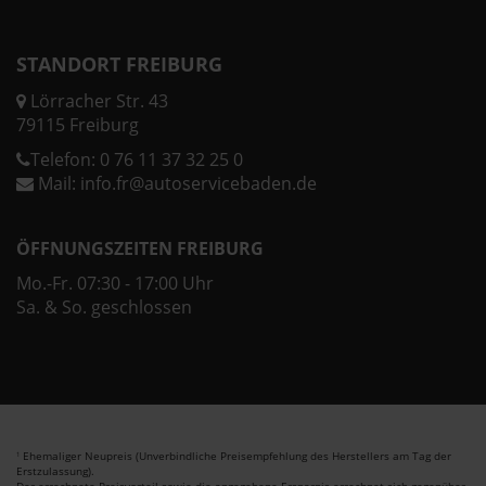
STANDORT FREIBURG
Lörracher Str. 43
79115 Freiburg
Telefon:
0 76 11 37 32 25 0
Mail:
info.fr@autoservicebaden.de
ÖFFNUNGSZEITEN FREIBURG
Mo.-Fr. 07:30 - 17:00 Uhr
Sa. & So. geschlossen
Ehemaliger Neupreis (Unverbindliche Preisempfehlung des Herstellers am Tag der
1
Erstzulassung).