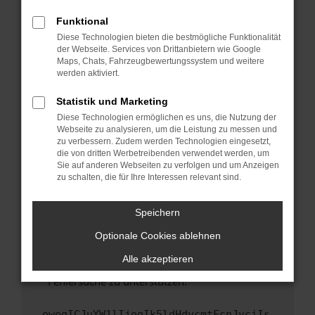
anderen Browser oder in einem privaten
Fenster?
Funktional
Starte dein Gerät neu.
Diese Technologien bieten die bestmögliche Funktionalität
der Webseite. Services von Drittanbietern wie Google
Das kann manchmal helfen, vorübergehende
Maps, Chats, Fahrzeugbewertungssystem und weitere
Probleme zu beheben.
werden aktiviert.
Stelle sicher, dass dein Browser und dein
Statistik und Marketing
Betriebssystem auf dem neuesten Stand
Diese Technologien ermöglichen es uns, die Nutzung der
sind.
Webseite zu analysieren, um die Leistung zu messen und
Veraltete Software birgt nicht nur ein
zu verbessern. Zudem werden Technologien eingesetzt,
Sicherheitsrisiko, sondern kann auch dazu
die von dritten Werbetreibenden verwendet werden, um
führen, dass bestimmte Funktionen nicht mehr
Sie auf anderen Webseiten zu verfolgen und um Anzeigen
zu schalten, die für Ihre Interessen relevant sind.
unterstützt werden.
Wende dich an den Webseitenbetreiber.
Speichern
Wenn du alle oben genannten Schritte versucht
hast, kontaktiere uns bitte. Wir werden
Optionale Cookies ablehnen
versuchen, das Problem zu beheben. Du kannst
Alle akzeptieren
uns diesen Text schicken, um uns bei der
Fehlersuche zu unterstützen:
ewogICJuYW1lIjogIk5ldHdvcmtFcnJvciIs