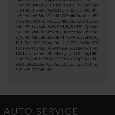
CiAgImNvbmZpZyI6IHsKICAgICJtZXRob2Qi
OiAiR0VUIiwKICAgICJ1cmwiOiAiaHR0cHM6
Ly9hcGkueC5ha3MtcHJvZC5hdWRhcmlzLm5l
dC92MS9jbGllbnRzLzIyNDQvd2Vic2l0ZS12
ZWhpY2xlcy8wNzAxMzMlMjMyNTM2P2ZpZWxk
PWludGVybmFsTnVtYmVyJndlYnNpdGU9NjA0
ZjQ5OGFlNDc2NzE0ZDNkNTkwMWQxIiwKICAg
ICJoZWFkZXJzIjoge30sCiAgICAiYm9keSI6
IG51bGwsCiAgICAiZXhwZWN0IjogewogICAg
ICAicmVzcG9uc2VUeXBlIjogIiIKICAgIH0s
CiAgICAidGltZW91dCI6IDAsCiAgICAicHJv
Z3Jlc3MiOiBudWxsLAogICAgInJpc2t5Ijog
ZmFsc2UKICB9Cn0=