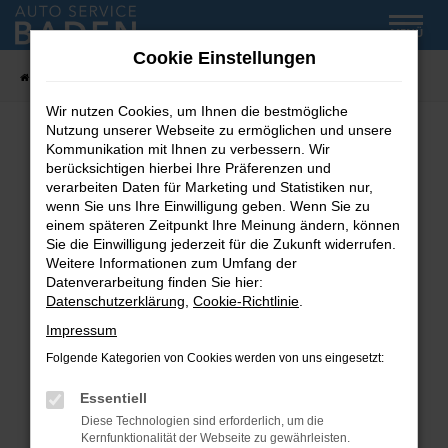
Zum
MENÜ
Hauptinhalt
Cookie Einstellungen
springen
Startseite
Fahrzeug-Showroom
Wir nutzen Cookies, um Ihnen die bestmögliche
Nutzung unserer Webseite zu ermöglichen und unsere
Kommunikation mit Ihnen zu verbessern. Wir
Fehler: Network Error
berücksichtigen hierbei Ihre Präferenzen und
verarbeiten Daten für Marketing und Statistiken nur,
wenn Sie uns Ihre Einwilligung geben. Wenn Sie zu
Beim Laden ist ein Fehler aufgetreten.
einem späteren Zeitpunkt Ihre Meinung ändern, können
Hier sind ein paar Tipps, die dir helfen können:
Sie die Einwilligung jederzeit für die Zukunft widerrufen.
Weitere Informationen zum Umfang der
Überprüfe deine Firewall und deine
Datenverarbeitung finden Sie hier:
Internetverbindung.
Datenschutzerklärung
,
Cookie-Richtlinie
.
Laden andere Webseiten, zum Beispiel deine
Impressum
Suchmaschine?
Folgende Kategorien von Cookies werden von uns eingesetzt:
Prüfe deine Browsererweiterungen.
Manche Erweiterungen, wie Werbeblocker,
Essentiell
können das Laden bestimmter Seiten
Diese Technologien sind erforderlich, um die
verhindern. Funktioniert die Seite in einem
Kernfunktionalität der Webseite zu gewährleisten.