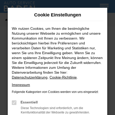
Zum
MENÜ
Hauptinhalt
Cookie Einstellungen
springen
Startseite
Fahrzeug-Showroom
Wir nutzen Cookies, um Ihnen die bestmögliche
Nutzung unserer Webseite zu ermöglichen und unsere
Kommunikation mit Ihnen zu verbessern. Wir
Fehler: Network Error
berücksichtigen hierbei Ihre Präferenzen und
verarbeiten Daten für Marketing und Statistiken nur,
wenn Sie uns Ihre Einwilligung geben. Wenn Sie zu
Beim Laden ist ein Fehler aufgetreten.
einem späteren Zeitpunkt Ihre Meinung ändern, können
Hier sind ein paar Tipps, die dir helfen können:
Sie die Einwilligung jederzeit für die Zukunft widerrufen.
Weitere Informationen zum Umfang der
Überprüfe deine Firewall und deine
Datenverarbeitung finden Sie hier:
Internetverbindung.
Datenschutzerklärung
,
Cookie-Richtlinie
.
Laden andere Webseiten, zum Beispiel deine
Impressum
Suchmaschine?
Folgende Kategorien von Cookies werden von uns eingesetzt:
Prüfe deine Browsererweiterungen.
Manche Erweiterungen, wie Werbeblocker,
Essentiell
können das Laden bestimmter Seiten
Diese Technologien sind erforderlich, um die
verhindern. Funktioniert die Seite in einem
Kernfunktionalität der Webseite zu gewährleisten.