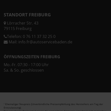
STANDORT FREIBURG
Lörracher Str. 43
79115 Freiburg
Telefon:
0 76 11 37 32 25 0
Mail:
info.fr@autoservicebaden.de
ÖFFNUNGSZEITEN FREIBURG
Mo.-Fr. 07:30 - 17:00 Uhr
Sa. & So. geschlossen
Ehemaliger Neupreis (Unverbindliche Preisempfehlung des Herstellers am Tag der
1
Erstzulassung).