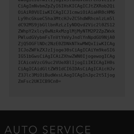
CiAgImNvbmZpZyI6IHsKICAgICJtZXRob2Qi
OiAiR0VUIiwKICAgICJ1cmwiOiAiaHR0cHM6
Ly9hcGkueC5ha3MtcHJvZC5hdWRhcmlzLm5l
dC92MS9jbGllbnRzLzIyNDQvd2Vic2l0ZS12
ZWhpY2xlcy8wNzAxMzglMjMyNTM2P2ZpZWxk
PWludGVybmFsTnVtYmVyJndlYnNpdGU9NjA0
ZjQ5OGFlNDc2NzE0ZDNkNTkwMWQxIiwKICAg
ICJoZWFkZXJzIjoge30sCiAgICAiYm9keSI6
IG51bGwsCiAgICAiZXhwZWN0IjogewogICAg
ICAicmVzcG9uc2VUeXBlIjogIiIKICAgIH0s
CiAgICAidGltZW91dCI6IDAsCiAgICAicHJv
Z3Jlc3MiOiBudWxsLAogICAgInJpc2t5Ijog
ZmFsc2UKICB9Cn0=