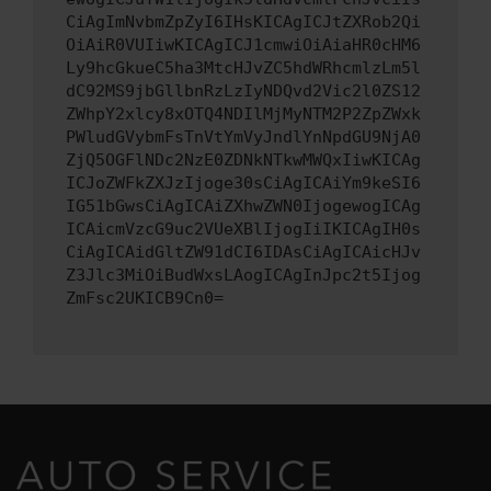
CiAgImNvbmZpZyI6IHsKICAgICJtZXRob2Qi
OiAiR0VUIiwKICAgICJ1cmwiOiAiaHR0cHM6
Ly9hcGkueC5ha3MtcHJvZC5hdWRhcmlzLm5l
dC92MS9jbGllbnRzLzIyNDQvd2Vic2l0ZS12
ZWhpY2xlcy8xOTQ4NDIlMjMyNTM2P2ZpZWxk
PWludGVybmFsTnVtYmVyJndlYnNpdGU9NjA0
ZjQ5OGFlNDc2NzE0ZDNkNTkwMWQxIiwKICAg
ICJoZWFkZXJzIjoge30sCiAgICAiYm9keSI6
IG51bGwsCiAgICAiZXhwZWN0IjogewogICAg
ICAicmVzcG9uc2VUeXBlIjogIiIKICAgIH0s
CiAgICAidGltZW91dCI6IDAsCiAgICAicHJv
Z3Jlc3MiOiBudWxsLAogICAgInJpc2t5Ijog
ZmFsc2UKICB9Cn0=