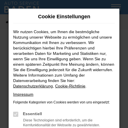
Zum
MENÜ
Hauptinhalt
Cookie Einstellungen
springen
Startseite
Fahrzeug-Showroom
Wir nutzen Cookies, um Ihnen die bestmögliche
Nutzung unserer Webseite zu ermöglichen und unsere
Kommunikation mit Ihnen zu verbessern. Wir
Fehler: Network Error
berücksichtigen hierbei Ihre Präferenzen und
verarbeiten Daten für Marketing und Statistiken nur,
wenn Sie uns Ihre Einwilligung geben. Wenn Sie zu
Beim Laden ist ein Fehler aufgetreten.
einem späteren Zeitpunkt Ihre Meinung ändern, können
Hier sind ein paar Tipps, die dir helfen können:
Sie die Einwilligung jederzeit für die Zukunft widerrufen.
Weitere Informationen zum Umfang der
Überprüfe deine Firewall und deine
Datenverarbeitung finden Sie hier:
Internetverbindung.
Datenschutzerklärung
,
Cookie-Richtlinie
.
Laden andere Webseiten, zum Beispiel deine
Impressum
Suchmaschine?
Folgende Kategorien von Cookies werden von uns eingesetzt:
Prüfe deine Browsererweiterungen.
Manche Erweiterungen, wie Werbeblocker,
Essentiell
können das Laden bestimmter Seiten
Diese Technologien sind erforderlich, um die
verhindern. Funktioniert die Seite in einem
Kernfunktionalität der Webseite zu gewährleisten.