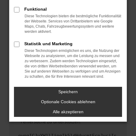
anderen Browser oder in einem privaten
Fenster?
Funktional
Starte dein Gerät neu.
Diese Technologien bieten die bestmögliche Funktionalität
der Webseite. Services von Drittanbietern wie Google
Das kann manchmal helfen, vorübergehende
Maps, Chats, Fahrzeugbewertungssystem und weitere
Probleme zu beheben.
werden aktiviert.
Stelle sicher, dass dein Browser und dein
Statistik und Marketing
Betriebssystem auf dem neuesten Stand
Diese Technologien ermöglichen es uns, die Nutzung der
sind.
Webseite zu analysieren, um die Leistung zu messen und
Veraltete Software birgt nicht nur ein
zu verbessern. Zudem werden Technologien eingesetzt,
Sicherheitsrisiko, sondern kann auch dazu
die von dritten Werbetreibenden verwendet werden, um
führen, dass bestimmte Funktionen nicht mehr
Sie auf anderen Webseiten zu verfolgen und um Anzeigen
zu schalten, die für Ihre Interessen relevant sind.
unterstützt werden.
Wende dich an den Webseitenbetreiber.
Speichern
Wenn du alle oben genannten Schritte versucht
hast, kontaktiere uns bitte. Wir werden
Optionale Cookies ablehnen
versuchen, das Problem zu beheben. Du kannst
Alle akzeptieren
uns diesen Text schicken, um uns bei der
Fehlersuche zu unterstützen:
ewogICJuYW1lIjogIk5ldHdvcmtFcnJvciIs