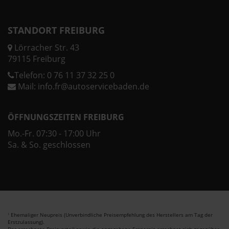
STANDORT FREIBURG
Lörracher Str. 43
79115 Freiburg
Telefon:
0 76 11 37 32 25 0
Mail:
info.fr@autoservicebaden.de
ÖFFNUNGSZEITEN FREIBURG
Mo.-Fr. 07:30 - 17:00 Uhr
Sa. & So. geschlossen
Ehemaliger Neupreis (Unverbindliche Preisempfehlung des Herstellers am Tag der
1
Erstzulassung).