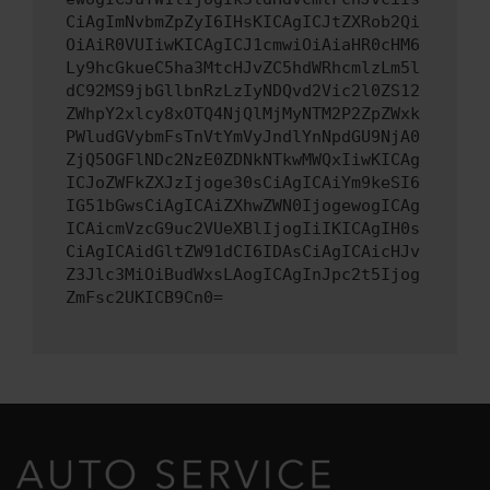
CiAgImNvbmZpZyI6IHsKICAgICJtZXRob2Qi
OiAiR0VUIiwKICAgICJ1cmwiOiAiaHR0cHM6
Ly9hcGkueC5ha3MtcHJvZC5hdWRhcmlzLm5l
dC92MS9jbGllbnRzLzIyNDQvd2Vic2l0ZS12
ZWhpY2xlcy8xOTQ4NjQlMjMyNTM2P2ZpZWxk
PWludGVybmFsTnVtYmVyJndlYnNpdGU9NjA0
ZjQ5OGFlNDc2NzE0ZDNkNTkwMWQxIiwKICAg
ICJoZWFkZXJzIjoge30sCiAgICAiYm9keSI6
IG51bGwsCiAgICAiZXhwZWN0IjogewogICAg
ICAicmVzcG9uc2VUeXBlIjogIiIKICAgIH0s
CiAgICAidGltZW91dCI6IDAsCiAgICAicHJv
Z3Jlc3MiOiBudWxsLAogICAgInJpc2t5Ijog
ZmFsc2UKICB9Cn0=