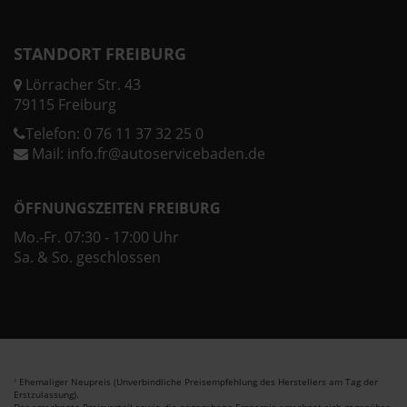
STANDORT FREIBURG
Lörracher Str. 43
79115 Freiburg
Telefon:
0 76 11 37 32 25 0
Mail:
info.fr@autoservicebaden.de
ÖFFNUNGSZEITEN FREIBURG
Mo.-Fr. 07:30 - 17:00 Uhr
Sa. & So. geschlossen
Ehemaliger Neupreis (Unverbindliche Preisempfehlung des Herstellers am Tag der
1
Erstzulassung).