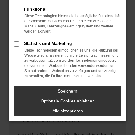
anderen Browser oder in einem privaten
Fenster?
Funktional
Starte dein Gerät neu.
Diese Technologien bieten die bestmögliche Funktionalität
der Webseite. Services von Drittanbietern wie Google
Das kann manchmal helfen, vorübergehende
Maps, Chats, Fahrzeugbewertungssystem und weitere
Probleme zu beheben.
werden aktiviert.
Stelle sicher, dass dein Browser und dein
Statistik und Marketing
Betriebssystem auf dem neuesten Stand
Diese Technologien ermöglichen es uns, die Nutzung der
sind.
Webseite zu analysieren, um die Leistung zu messen und
Veraltete Software birgt nicht nur ein
zu verbessern. Zudem werden Technologien eingesetzt,
Sicherheitsrisiko, sondern kann auch dazu
die von dritten Werbetreibenden verwendet werden, um
führen, dass bestimmte Funktionen nicht mehr
Sie auf anderen Webseiten zu verfolgen und um Anzeigen
zu schalten, die für Ihre Interessen relevant sind.
unterstützt werden.
Wende dich an den Webseitenbetreiber.
Speichern
Wenn du alle oben genannten Schritte versucht
hast, kontaktiere uns bitte. Wir werden
Optionale Cookies ablehnen
versuchen, das Problem zu beheben. Du kannst
Alle akzeptieren
uns diesen Text schicken, um uns bei der
Fehlersuche zu unterstützen:
ewogICJuYW1lIjogIk5ldHdvcmtFcnJvciIs