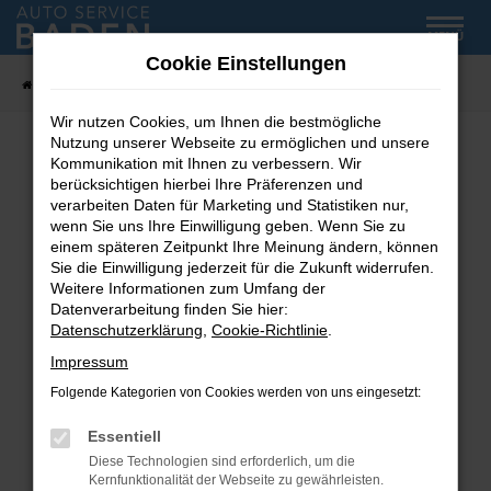
Zum
MENÜ
Hauptinhalt
Cookie Einstellungen
springen
Startseite
Fahrzeug-Showroom
Wir nutzen Cookies, um Ihnen die bestmögliche
Nutzung unserer Webseite zu ermöglichen und unsere
Kommunikation mit Ihnen zu verbessern. Wir
Fehler: Network Error
berücksichtigen hierbei Ihre Präferenzen und
verarbeiten Daten für Marketing und Statistiken nur,
wenn Sie uns Ihre Einwilligung geben. Wenn Sie zu
Beim Laden ist ein Fehler aufgetreten.
einem späteren Zeitpunkt Ihre Meinung ändern, können
Hier sind ein paar Tipps, die dir helfen können:
Sie die Einwilligung jederzeit für die Zukunft widerrufen.
Weitere Informationen zum Umfang der
Überprüfe deine Firewall und deine
Datenverarbeitung finden Sie hier:
Internetverbindung.
Datenschutzerklärung
,
Cookie-Richtlinie
.
Laden andere Webseiten, zum Beispiel deine
Impressum
Suchmaschine?
Folgende Kategorien von Cookies werden von uns eingesetzt:
Prüfe deine Browsererweiterungen.
Manche Erweiterungen, wie Werbeblocker,
Essentiell
können das Laden bestimmter Seiten
Diese Technologien sind erforderlich, um die
verhindern. Funktioniert die Seite in einem
Kernfunktionalität der Webseite zu gewährleisten.