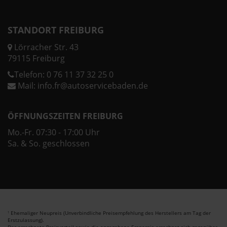
STANDORT FREIBURG
Lörracher Str. 43
79115 Freiburg
Telefon:
0 76 11 37 32 25 0
Mail:
info.fr@autoservicebaden.de
ÖFFNUNGSZEITEN FREIBURG
Mo.-Fr. 07:30 - 17:00 Uhr
Sa. & So. geschlossen
Ehemaliger Neupreis (Unverbindliche Preisempfehlung des Herstellers am Tag der
1
Erstzulassung).