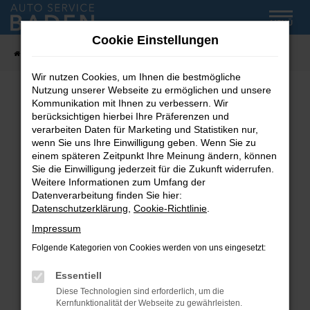
Zum
MENÜ
Hauptinhalt
Cookie Einstellungen
springen
Startseite
Fahrzeug-Showroom
Wir nutzen Cookies, um Ihnen die bestmögliche
Nutzung unserer Webseite zu ermöglichen und unsere
Kommunikation mit Ihnen zu verbessern. Wir
Fehler: Network Error
berücksichtigen hierbei Ihre Präferenzen und
verarbeiten Daten für Marketing und Statistiken nur,
wenn Sie uns Ihre Einwilligung geben. Wenn Sie zu
Beim Laden ist ein Fehler aufgetreten.
einem späteren Zeitpunkt Ihre Meinung ändern, können
Hier sind ein paar Tipps, die dir helfen können:
Sie die Einwilligung jederzeit für die Zukunft widerrufen.
Weitere Informationen zum Umfang der
Überprüfe deine Firewall und deine
Datenverarbeitung finden Sie hier:
Internetverbindung.
Datenschutzerklärung
,
Cookie-Richtlinie
.
Laden andere Webseiten, zum Beispiel deine
Impressum
Suchmaschine?
Folgende Kategorien von Cookies werden von uns eingesetzt:
Prüfe deine Browsererweiterungen.
Manche Erweiterungen, wie Werbeblocker,
Essentiell
können das Laden bestimmter Seiten
Diese Technologien sind erforderlich, um die
verhindern. Funktioniert die Seite in einem
Kernfunktionalität der Webseite zu gewährleisten.