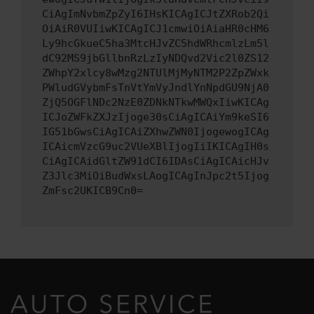
CiAgImNvbmZpZyI6IHsKICAgICJtZXRob2Qi
OiAiR0VUIiwKICAgICJ1cmwiOiAiaHR0cHM6
Ly9hcGkueC5ha3MtcHJvZC5hdWRhcmlzLm5l
dC92MS9jbGllbnRzLzIyNDQvd2Vic2l0ZS12
ZWhpY2xlcy8wMzg2NTUlMjMyNTM2P2ZpZWxk
PWludGVybmFsTnVtYmVyJndlYnNpdGU9NjA0
ZjQ5OGFlNDc2NzE0ZDNkNTkwMWQxIiwKICAg
ICJoZWFkZXJzIjoge30sCiAgICAiYm9keSI6
IG51bGwsCiAgICAiZXhwZWN0IjogewogICAg
ICAicmVzcG9uc2VUeXBlIjogIiIKICAgIH0s
CiAgICAidGltZW91dCI6IDAsCiAgICAicHJv
Z3Jlc3MiOiBudWxsLAogICAgInJpc2t5Ijog
ZmFsc2UKICB9Cn0=