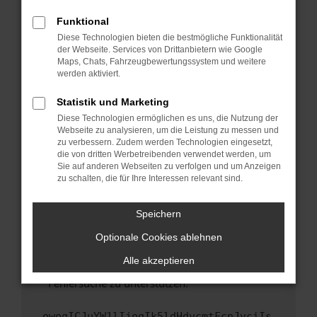
anderen Browser oder in einem privaten
Fenster?
Funktional
Starte dein Gerät neu.
Diese Technologien bieten die bestmögliche Funktionalität
der Webseite. Services von Drittanbietern wie Google
Das kann manchmal helfen, vorübergehende
Maps, Chats, Fahrzeugbewertungssystem und weitere
Probleme zu beheben.
werden aktiviert.
Stelle sicher, dass dein Browser und dein
Statistik und Marketing
Betriebssystem auf dem neuesten Stand
Diese Technologien ermöglichen es uns, die Nutzung der
sind.
Webseite zu analysieren, um die Leistung zu messen und
Veraltete Software birgt nicht nur ein
zu verbessern. Zudem werden Technologien eingesetzt,
Sicherheitsrisiko, sondern kann auch dazu
die von dritten Werbetreibenden verwendet werden, um
führen, dass bestimmte Funktionen nicht mehr
Sie auf anderen Webseiten zu verfolgen und um Anzeigen
zu schalten, die für Ihre Interessen relevant sind.
unterstützt werden.
Wende dich an den Webseitenbetreiber.
Speichern
Wenn du alle oben genannten Schritte versucht
hast, kontaktiere uns bitte. Wir werden
Optionale Cookies ablehnen
versuchen, das Problem zu beheben. Du kannst
Alle akzeptieren
uns diesen Text schicken, um uns bei der
Fehlersuche zu unterstützen:
ewogICJuYW1lIjogIk5ldHdvcmtFcnJvciIs