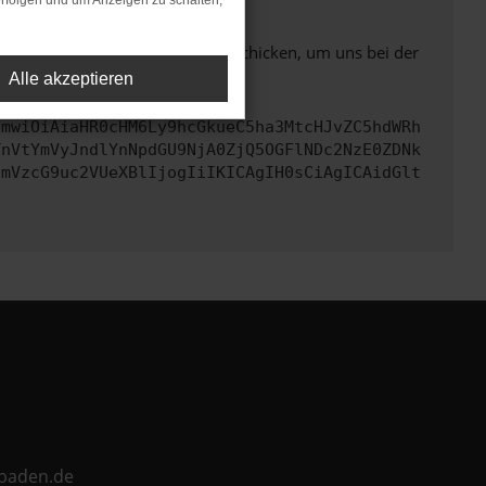
rfolgen und um Anzeigen zu schalten,
ben. Du kannst uns diesen Text schicken, um uns bei der
Alle akzeptieren
cmwiOiAiaHR0cHM6Ly9hcGkueC5ha3MtcHJvZC5hdWRh
TnVtYmVyJndlYnNpdGU9NjA0ZjQ5OGFlNDc2NzE0ZDNk
cmVzcG9uc2VUeXBlIjogIiIKICAgIH0sCiAgICAidGlt
ebaden.de