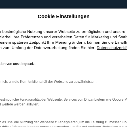
Cookie Einstellungen
ie bestmögliche Nutzung unserer Webseite zu ermöglichen und unsere
hierbei Ihre Präferenzen und verarbeiten Daten für Marketing und Stati
einem späteren Zeitpunkt Ihre Meinung ändern, können Sie die Einwillig
en zum Umfang der Datenverarbeitung finden Sie hier:
Datenschutzerkl
en von uns eingesetzt:
indung.
hine?
rlich, um die Kernfunktionalität der Webseite zu gewährleisten.
aden bestimmter Seiten verhindern. Funktioniert die Seite in e
estmögliche Funktionalität der Webseite. Services von Drittanbietern wie Google 
eitere werden aktiviert.
 zu beheben.
bssystem auf dem neuesten Stand sind.
 es uns, die Nutzung der Webseite zu analysieren, um die Leistung zu messen u
ko, sondern kann auch dazu führen, dass bestimmte Funktionen nic