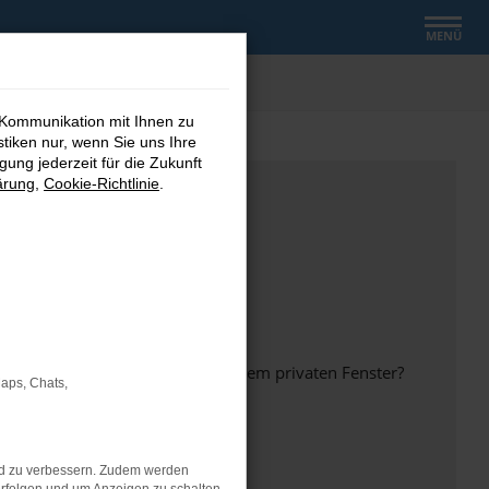
MENÜ
 Kommunikation mit Ihnen zu
stiken nur, wenn Sie uns Ihre
ung jederzeit für die Zukunft
ärung
,
Cookie-Richtlinie
.
inem anderen Browser oder in einem privaten Fenster?
Maps, Chats,
nd zu verbessern. Zudem werden
ht mehr unterstützt werden.