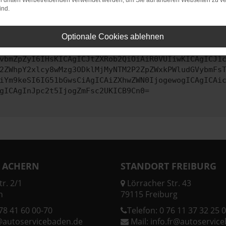
on dritten Werbetreibenden verwendet werden, um Sie auf anderen Webseiten zu ve
ind.
ontaktiere uns bitte. Wir werden versuchen, das Problem zu behe
Optionale Cookies ablehnen
vbmZpZyI6IHsKICAgICJtZXRob2QiOiAiR0VUIiwKICAgICJ1
2ZWhpY2xlcy8wMzg3ODklMjMyNTM2P2ZpZWxkPWludGVybmFs
iYm9keSI6IG51bGwsCiAgICAiZXhwZWN0IjogewogICAgICAi
gICAgInJpc2t5IjogZmFsc2UKICB9Cn0=
 ACHERN
STANDORT FREIBURG
r. 2/1
Lörracher Str. 43
n
79115 Freiburg
78 41 60 00-70
Telefon:
0 76 11 37 32 25 0
@autoservicebaden.de
Mail:
info.fr@autoservic