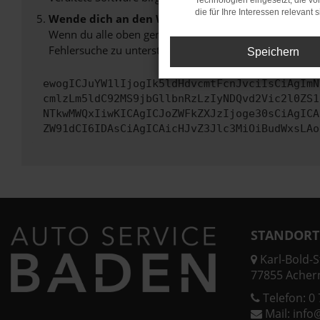
Technologien eingesetzt, die v
die für Ihre Interessen relevant s
Wende dich an den Webseitenbetreiber.
Wenn du alle oben genannten Schritte versucht hast, k
Fehlersuche zu unterstützen:
Speichern
ewogICJuYW1lIjogIk5ldHdvcmtFcnJvciIsCiAgImN
cmlzLm5ldC92MS9jbGllbnRzLzIyNDQvd2Vic2l0ZS1
NTkwMWQxIiwKICAgICJoZWFkZXJzIjoge30sCiAgICA
ZW91dCI6IDAsCiAgICAicHJvZ3Jlc3MiOiBudWxsLAo
STANDORT
Karl-Bold-St
77855 Acher
Telefon:
0 
Mail:
info