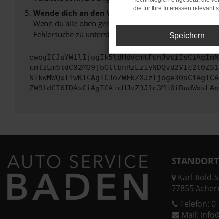
Technologien eingesetzt, die v
die für Ihre Interessen relevant s
Wende dich an den Webseitenbetreiber.
Wenn du alle oben genannten Schritte versucht hast, k
Fehlersuche zu unterstützen:
Speichern
ewogICJuYW1lIjogIk5ldHdvcmtFcnJvciIsCiAgImN
cmlzLm5ldC92MS9jbGllbnRzLzIyNDQvd2Vic2l0ZS1
NTkwMWQxIiwKICAgICJoZWFkZXJzIjoge30sCiAgICA
ZW91dCI6IDAsCiAgICAicHJvZ3Jlc3MiOiBudWxsLAo
STANDORT
Karl-Bold-St
77855 Acher
Telefon:
0 
Mail:
info