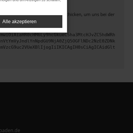
rfolgen und um Anzeigen zu schalten,
ben. Du kannst uns diesen Text schicken, um uns bei der
Alle akzeptieren
cmwiOiAiaHR0cHM6Ly9hcGkueC5ha3MtcHJvZC5hdWRh
TnVtYmVyJndlYnNpdGU9NjA0ZjQ5OGFlNDc2NzE0ZDNk
cmVzcG9uc2VUeXBlIjogIiIKICAgIH0sCiAgICAidGlt
ebaden.de