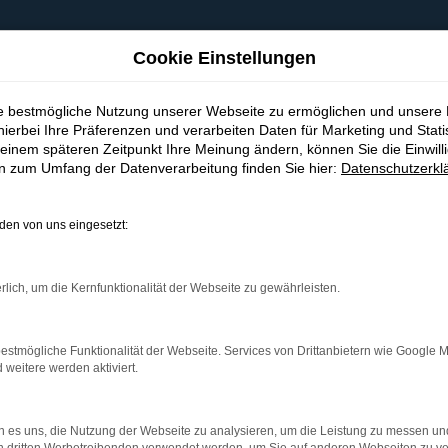
Cookie Einstellungen
ie bestmögliche Nutzung unserer Webseite zu ermöglichen und unsere
hierbei Ihre Präferenzen und verarbeiten Daten für Marketing und Stati
einem späteren Zeitpunkt Ihre Meinung ändern, können Sie die Einwillig
en zum Umfang der Datenverarbeitung finden Sie hier:
Datenschutzerkl
en von uns eingesetzt:
indung.
hine?
rlich, um die Kernfunktionalität der Webseite zu gewährleisten.
aden bestimmter Seiten verhindern. Funktioniert die Seite in e
estmögliche Funktionalität der Webseite. Services von Drittanbietern wie Google 
eitere werden aktiviert.
 zu beheben.
bssystem auf dem neuesten Stand sind.
 es uns, die Nutzung der Webseite zu analysieren, um die Leistung zu messen u
ko, sondern kann auch dazu führen, dass bestimmte Funktionen nic