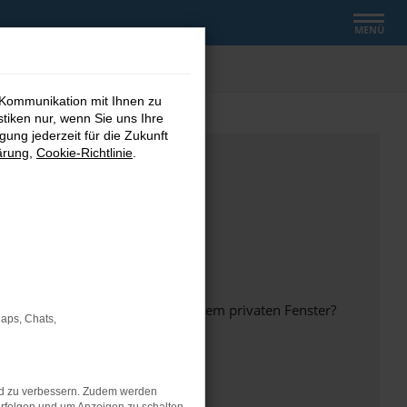
MENÜ
 Kommunikation mit Ihnen zu
stiken nur, wenn Sie uns Ihre
ung jederzeit für die Zukunft
ärung
,
Cookie-Richtlinie
.
inem anderen Browser oder in einem privaten Fenster?
Maps, Chats,
nd zu verbessern. Zudem werden
ht mehr unterstützt werden.