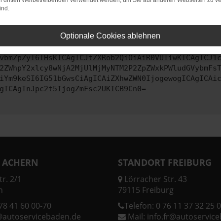
on dritten Werbetreibenden verwendet werden, um Sie auf anderen Webseiten zu ve
ind.
ontaktiere uns bitte. Wir werden versuchen, das Problem zu behe
Optionale Cookies ablehnen
vbmZpZyI6IHsKICAgICJtZXRob2QiOiAiR0VUIiwKICAgICJ1
2ZWhpY2xlcy8wNjA2MjUlMjMyNTM2P2ZpZWxkPWludGVybmFs
iYm9keSI6IG51bGwsCiAgICAiZXhwZWN0IjogewogICAgICAi
gICAgInJpc2t5IjogZmFsc2UKICB9Cn0=
 ACHERN
STANDORT FREIBURG
r. 2/1
Lörracher Str. 43
n
79115 Freiburg
78 41 60 00-70
Telefon:
0 76 11 37 32 25 0
@autoservicebaden.de
Mail:
info.fr@autoservic