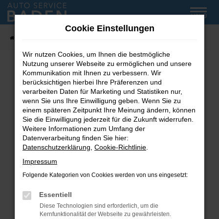
Zum
MENÜ
Hauptinhalt
Cookie Einstellungen
springen
Startseite
Fahrzeug-Showroom
Wir nutzen Cookies, um Ihnen die bestmögliche
Nutzung unserer Webseite zu ermöglichen und unsere
Kommunikation mit Ihnen zu verbessern. Wir
Fehler: Network Error
berücksichtigen hierbei Ihre Präferenzen und
verarbeiten Daten für Marketing und Statistiken nur,
wenn Sie uns Ihre Einwilligung geben. Wenn Sie zu
Beim Laden ist ein Fehler aufgetreten.
einem späteren Zeitpunkt Ihre Meinung ändern, können
Hier sind ein paar Tipps, die dir helfen können:
Sie die Einwilligung jederzeit für die Zukunft widerrufen.
Weitere Informationen zum Umfang der
Überprüfe deine Firewall und deine
Datenverarbeitung finden Sie hier:
Internetverbindung.
Datenschutzerklärung
,
Cookie-Richtlinie
.
Laden andere Webseiten, zum Beispiel deine
Impressum
Suchmaschine?
Folgende Kategorien von Cookies werden von uns eingesetzt:
Prüfe deine Browsererweiterungen.
Manche Erweiterungen, wie Werbeblocker,
Essentiell
können das Laden bestimmter Seiten
Diese Technologien sind erforderlich, um die
verhindern. Funktioniert die Seite in einem
Kernfunktionalität der Webseite zu gewährleisten.