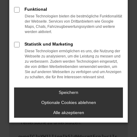
anderen Browser oder in einem privaten
Fenster?
Funktional
Starte dein Gerät neu.
Diese Technologien bieten die bestmögliche Funktionalität
der Webseite. Services von Drittanbietern wie Google
Das kann manchmal helfen, vorübergehende
Maps, Chats, Fahrzeugbewertungssystem und weitere
Probleme zu beheben.
werden aktiviert.
Stelle sicher, dass dein Browser und dein
Statistik und Marketing
Betriebssystem auf dem neuesten Stand
Diese Technologien ermöglichen es uns, die Nutzung der
sind.
Webseite zu analysieren, um die Leistung zu messen und
Veraltete Software birgt nicht nur ein
zu verbessern. Zudem werden Technologien eingesetzt,
Sicherheitsrisiko, sondern kann auch dazu
die von dritten Werbetreibenden verwendet werden, um
führen, dass bestimmte Funktionen nicht mehr
Sie auf anderen Webseiten zu verfolgen und um Anzeigen
zu schalten, die für Ihre Interessen relevant sind.
unterstützt werden.
Wende dich an den Webseitenbetreiber.
Speichern
Wenn du alle oben genannten Schritte versucht
hast, kontaktiere uns bitte. Wir werden
Optionale Cookies ablehnen
versuchen, das Problem zu beheben. Du kannst
Alle akzeptieren
uns diesen Text schicken, um uns bei der
Fehlersuche zu unterstützen:
ewogICJuYW1lIjogIk5ldHdvcmtFcnJvciIs