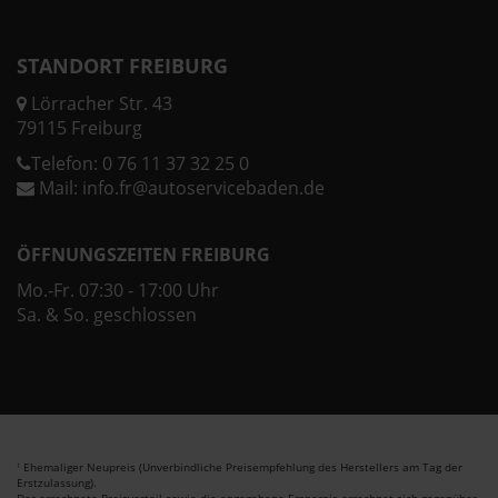
STANDORT FREIBURG
Lörracher Str. 43
79115 Freiburg
Telefon:
0 76 11 37 32 25 0
Mail:
info.fr@autoservicebaden.de
ÖFFNUNGSZEITEN FREIBURG
Mo.-Fr. 07:30 - 17:00 Uhr
Sa. & So. geschlossen
Ehemaliger Neupreis (Unverbindliche Preisempfehlung des Herstellers am Tag der
1
Erstzulassung).