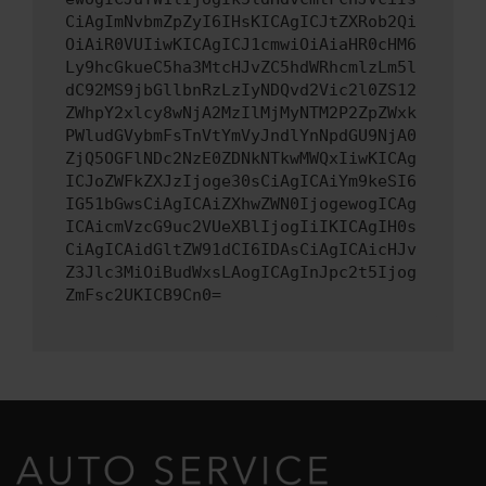
CiAgImNvbmZpZyI6IHsKICAgICJtZXRob2Qi
OiAiR0VUIiwKICAgICJ1cmwiOiAiaHR0cHM6
Ly9hcGkueC5ha3MtcHJvZC5hdWRhcmlzLm5l
dC92MS9jbGllbnRzLzIyNDQvd2Vic2l0ZS12
ZWhpY2xlcy8wNjA2MzIlMjMyNTM2P2ZpZWxk
PWludGVybmFsTnVtYmVyJndlYnNpdGU9NjA0
ZjQ5OGFlNDc2NzE0ZDNkNTkwMWQxIiwKICAg
ICJoZWFkZXJzIjoge30sCiAgICAiYm9keSI6
IG51bGwsCiAgICAiZXhwZWN0IjogewogICAg
ICAicmVzcG9uc2VUeXBlIjogIiIKICAgIH0s
CiAgICAidGltZW91dCI6IDAsCiAgICAicHJv
Z3Jlc3MiOiBudWxsLAogICAgInJpc2t5Ijog
ZmFsc2UKICB9Cn0=