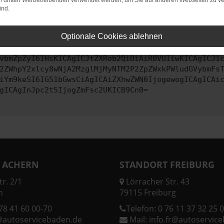
on dritten Werbetreibenden verwendet werden, um Sie auf anderen Webseiten zu ve
ind.
ontaktiere uns bitte. Wir werden versuchen, das Problem zu behe
Optionale Cookies ablehnen
vbmZpZyI6IHsKICAgICJtZXRob2QiOiAiR0VUIiwKICAgICJ1
2ZWhpY2xlcy8wNjA2MzglMjMyNTM2P2ZpZWxkPWludGVybmFs
iYm9keSI6IG51bGwsCiAgICAiZXhwZWN0IjogewogICAgICAi
gICAgInJpc2t5IjogZmFsc2UKICB9Cn0=
 ACHERN
STANDORT FREIBURG
r. 2/1
Lörracher Str. 43
n
79115 Freiburg
78 41 60 00-70
Telefon:
0 76 11 37 32 25 0
@autoservicebaden.de
Mail:
info.fr@autoservic