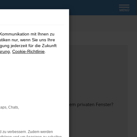
MENÜ
 Kommunikation mit Ihnen zu
stiken nur, wenn Sie uns Ihre
ung jederzeit für die Zukunft
ärung
,
Cookie-Richtlinie
.
inem anderen Browser oder in einem privaten Fenster?
Maps, Chats,
nd zu verbessern. Zudem werden
ht mehr unterstützt werden.