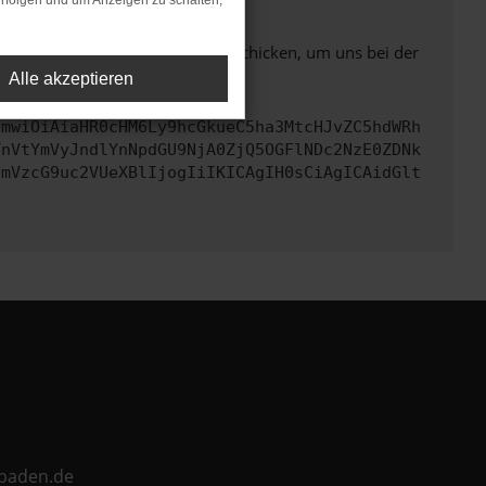
rfolgen und um Anzeigen zu schalten,
ben. Du kannst uns diesen Text schicken, um uns bei der
Alle akzeptieren
cmwiOiAiaHR0cHM6Ly9hcGkueC5ha3MtcHJvZC5hdWRh
TnVtYmVyJndlYnNpdGU9NjA0ZjQ5OGFlNDc2NzE0ZDNk
cmVzcG9uc2VUeXBlIjogIiIKICAgIH0sCiAgICAidGlt
ebaden.de