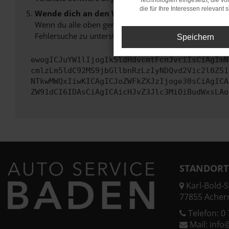
Technologien eingesetzt, die v
die für Ihre Interessen relevant s
Wende dich an den Webseitenbetreiber.
Wenn du alle oben genannten Schritte versucht hast, k
Fehlersuche zu unterstützen:
Speichern
ewogICJuYW1lIjogIk5ldHdvcmtFcnJvciIsCiAgImN
cmlzLm5ldC92MS9jbGllbnRzLzIyNDQvd2Vic2l0ZS1
NTkwMWQxIiwKICAgICJoZWFkZXJzIjoge30sCiAgICA
ZW91dCI6IDAsCiAgICAicHJvZ3Jlc3MiOiBudWxsLAo
STANDORT
Karl-Bold-St
77855 Acher
Telefon:
0 
Mail:
info