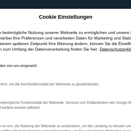
Cookie Einstellungen
ie bestmögliche Nutzung unserer Webseite zu ermöglichen und unsere
hierbei Ihre Präferenzen und verarbeiten Daten für Marketing und Stati
einem späteren Zeitpunkt Ihre Meinung ändern, können Sie die Einwillig
en zum Umfang der Datenverarbeitung finden Sie hier:
Datenschutzerkl
en von uns eingesetzt:
indung.
hine?
rlich, um die Kernfunktionalität der Webseite zu gewährleisten.
aden bestimmter Seiten verhindern. Funktioniert die Seite in e
estmögliche Funktionalität der Webseite. Services von Drittanbietern wie Google 
eitere werden aktiviert.
 zu beheben.
bssystem auf dem neuesten Stand sind.
 es uns, die Nutzung der Webseite zu analysieren, um die Leistung zu messen u
ko, sondern kann auch dazu führen, dass bestimmte Funktionen nic