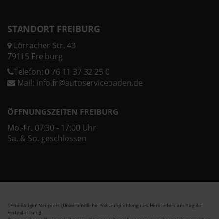
STANDORT FREIBURG
Lörracher Str. 43
79115 Freiburg
Telefon:
0 76 11 37 32 25 0
Mail:
info.fr@autoservicebaden.de
ÖFFNUNGSZEITEN FREIBURG
Mo.-Fr. 07:30 - 17:00 Uhr
Sa. & So. geschlossen
Ehemaliger Neupreis (Unverbindliche Preisempfehlung des Herstellers am Tag der
1
Erstzulassung).