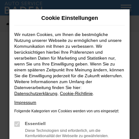
Zum
MENÜ
Hauptinhalt
Cookie Einstellungen
springen
Startseite
Fahrzeug-Showroom
Wir nutzen Cookies, um Ihnen die bestmögliche
Nutzung unserer Webseite zu ermöglichen und unsere
Kommunikation mit Ihnen zu verbessern. Wir
Fehler: Network Error
berücksichtigen hierbei Ihre Präferenzen und
verarbeiten Daten für Marketing und Statistiken nur,
wenn Sie uns Ihre Einwilligung geben. Wenn Sie zu
Beim Laden ist ein Fehler aufgetreten.
einem späteren Zeitpunkt Ihre Meinung ändern, können
Hier sind ein paar Tipps, die dir helfen können:
Sie die Einwilligung jederzeit für die Zukunft widerrufen.
Weitere Informationen zum Umfang der
Überprüfe deine Firewall und deine
Datenverarbeitung finden Sie hier:
Internetverbindung.
Datenschutzerklärung
,
Cookie-Richtlinie
.
Laden andere Webseiten, zum Beispiel deine
Impressum
Suchmaschine?
Folgende Kategorien von Cookies werden von uns eingesetzt:
Prüfe deine Browsererweiterungen.
Manche Erweiterungen, wie Werbeblocker,
Essentiell
können das Laden bestimmter Seiten
Diese Technologien sind erforderlich, um die
verhindern. Funktioniert die Seite in einem
Kernfunktionalität der Webseite zu gewährleisten.