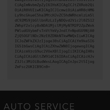
CiAgImNvbmZpZyI6IHsKICAgICJtZXRob2Qi
OiAiR0VUIiwKICAgICJ1cmwiOiAiaHR0cHM6
Ly9hcGkueC5ha3MtcHJvZC5hdWRhcmlzLm5l
dC92MS9jbGllbnRzLzIyNDQvd2Vic2l0ZS12
ZWhpY2xlcy8xNDA1MjclMjMyNTM2P2ZpZWxk
PWludGVybmFsTnVtYmVyJndlYnNpdGU9NjA0
ZjQ5OGFlNDc2NzE0ZDNkNTkwMWQxIiwKICAg
ICJoZWFkZXJzIjoge30sCiAgICAiYm9keSI6
IG51bGwsCiAgICAiZXhwZWN0IjogewogICAg
ICAicmVzcG9uc2VUeXBlIjogIiIKICAgIH0s
CiAgICAidGltZW91dCI6IDAsCiAgICAicHJv
Z3Jlc3MiOiBudWxsLAogICAgInJpc2t5Ijog
ZmFsc2UKICB9Cn0=