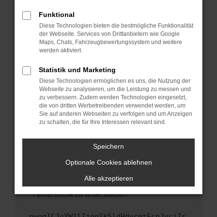
anderen Browser oder in einem privaten
Fenster?
Funktional
Starte dein Gerät neu.
Diese Technologien bieten die bestmögliche Funktionalität
der Webseite. Services von Drittanbietern wie Google
Das kann manchmal helfen, vorübergehende
Maps, Chats, Fahrzeugbewertungssystem und weitere
Probleme zu beheben.
werden aktiviert.
Stelle sicher, dass dein Browser und dein
Statistik und Marketing
Betriebssystem auf dem neuesten Stand
Diese Technologien ermöglichen es uns, die Nutzung der
sind.
Webseite zu analysieren, um die Leistung zu messen und
Veraltete Software birgt nicht nur ein
zu verbessern. Zudem werden Technologien eingesetzt,
Sicherheitsrisiko, sondern kann auch dazu
die von dritten Werbetreibenden verwendet werden, um
führen, dass bestimmte Funktionen nicht mehr
Sie auf anderen Webseiten zu verfolgen und um Anzeigen
zu schalten, die für Ihre Interessen relevant sind.
unterstützt werden.
Wende dich an den Webseitenbetreiber.
Speichern
Wenn du alle oben genannten Schritte versucht
hast, kontaktiere uns bitte. Wir werden
Optionale Cookies ablehnen
versuchen, das Problem zu beheben. Du kannst
Alle akzeptieren
uns diesen Text schicken, um uns bei der
Fehlersuche zu unterstützen:
ewogICJuYW1lIjogIk5ldHdvcmtFcnJvciIs