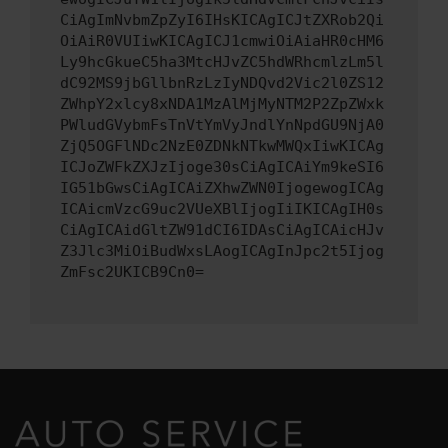
CiAgImNvbmZpZyI6IHsKICAgICJtZXRob2Qi
OiAiR0VUIiwKICAgICJ1cmwiOiAiaHR0cHM6
Ly9hcGkueC5ha3MtcHJvZC5hdWRhcmlzLm5l
dC92MS9jbGllbnRzLzIyNDQvd2Vic2l0ZS12
ZWhpY2xlcy8xNDA1MzAlMjMyNTM2P2ZpZWxk
PWludGVybmFsTnVtYmVyJndlYnNpdGU9NjA0
ZjQ5OGFlNDc2NzE0ZDNkNTkwMWQxIiwKICAg
ICJoZWFkZXJzIjoge30sCiAgICAiYm9keSI6
IG51bGwsCiAgICAiZXhwZWN0IjogewogICAg
ICAicmVzcG9uc2VUeXBlIjogIiIKICAgIH0s
CiAgICAidGltZW91dCI6IDAsCiAgICAicHJv
Z3Jlc3MiOiBudWxsLAogICAgInJpc2t5Ijog
ZmFsc2UKICB9Cn0=