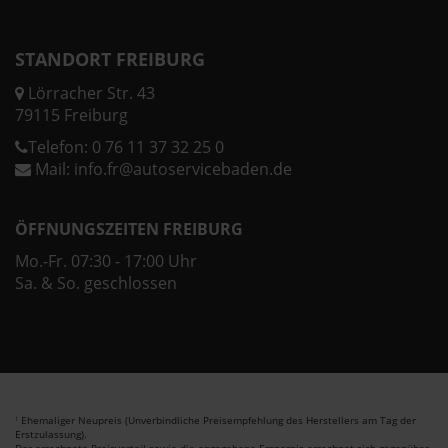
STANDORT FREIBURG
Lörracher Str. 43
79115 Freiburg
Telefon:
0 76 11 37 32 25 0
Mail:
info.fr@autoservicebaden.de
ÖFFNUNGSZEITEN FREIBURG
Mo.-Fr. 07:30 - 17:00 Uhr
Sa. & So. geschlossen
Ehemaliger Neupreis (Unverbindliche Preisempfehlung des Herstellers am Tag der
1
Erstzulassung).