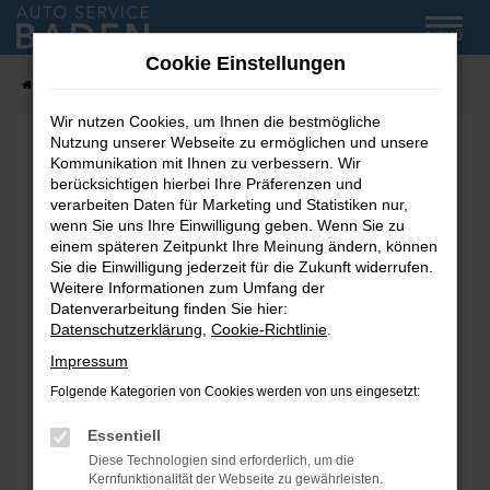
Zum
MENÜ
Hauptinhalt
Cookie Einstellungen
springen
Startseite
Fahrzeug-Showroom
Wir nutzen Cookies, um Ihnen die bestmögliche
Nutzung unserer Webseite zu ermöglichen und unsere
Kommunikation mit Ihnen zu verbessern. Wir
Fehler: Network Error
berücksichtigen hierbei Ihre Präferenzen und
verarbeiten Daten für Marketing und Statistiken nur,
wenn Sie uns Ihre Einwilligung geben. Wenn Sie zu
Beim Laden ist ein Fehler aufgetreten.
einem späteren Zeitpunkt Ihre Meinung ändern, können
Hier sind ein paar Tipps, die dir helfen können:
Sie die Einwilligung jederzeit für die Zukunft widerrufen.
Weitere Informationen zum Umfang der
Überprüfe deine Firewall und deine
Datenverarbeitung finden Sie hier:
Internetverbindung.
Datenschutzerklärung
,
Cookie-Richtlinie
.
Laden andere Webseiten, zum Beispiel deine
Impressum
Suchmaschine?
Folgende Kategorien von Cookies werden von uns eingesetzt:
Prüfe deine Browsererweiterungen.
Manche Erweiterungen, wie Werbeblocker,
Essentiell
können das Laden bestimmter Seiten
Diese Technologien sind erforderlich, um die
verhindern. Funktioniert die Seite in einem
Kernfunktionalität der Webseite zu gewährleisten.